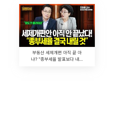
부동산 세제개편 아직 끝 아
냐? "종부세율 발표보다 내릴
것" 장기거주·양도세 전망 I 집
땅지성 I 김인만, 진미윤