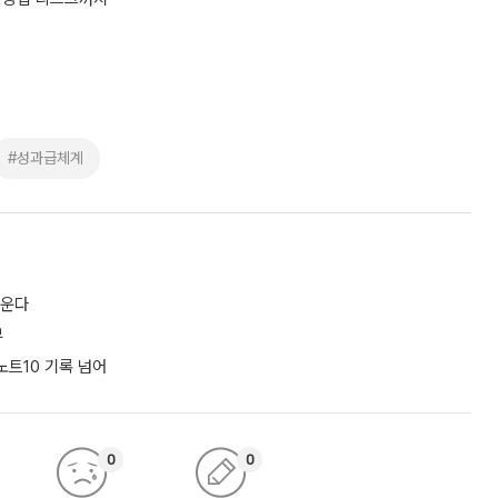
#성과급체계
키운다
부
노트10 기록 넘어
0
0