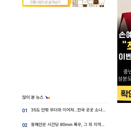
많이 본 뉴스
35도 안팎 무더위 이어져…전국 곳곳 소나기 [오늘 날씨]
01
동해안은 시간당 80㎜ 폭우, 그 외 지역은 폭염…‘극과 극 날씨’
02