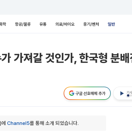
화학
항공/물류
유통
의료/바이오
중기/벤처
일반
가 가져갈 것인가, 한국형 분배전
기사
구글 선호매체 추가
4)에
Channel5
를 통해 소개 되었습니다.