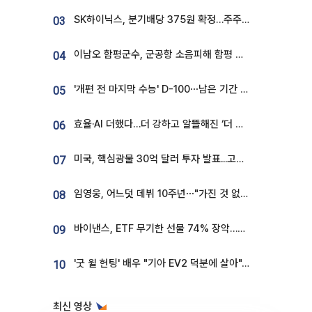
SK하이닉스, 분기배당 375원 확정…주주환원책 9월로 앞당겨 발표
03
이남오 함평군수, 군공항 소음피해 함평 보상 요구
04
'개편 전 마지막 수능' D-100⋯남은 기간 성적 올릴 전략은
05
효율·AI 더했다…더 강하고 알뜰해진 ‘더 뉴 그랜저 하이브리드’ [ET의 모빌리티]
06
미국, 핵심광물 30억 달러 투자 발표...고려아연 대미투자 언급
07
임영웅, 어느덧 데뷔 10주년⋯"가진 것 없던 시절, 내 앞엔 20명의 팬뿐"
08
바이낸스, ETF 무기한 선물 74% 장악…한국 레버리지 ETF 거래 급증 [e가상자산]
09
'굿 윌 헌팅' 배우 "기아 EV2 덕분에 살아"…교통사고 후 안전성 극찬
10
최신 영상