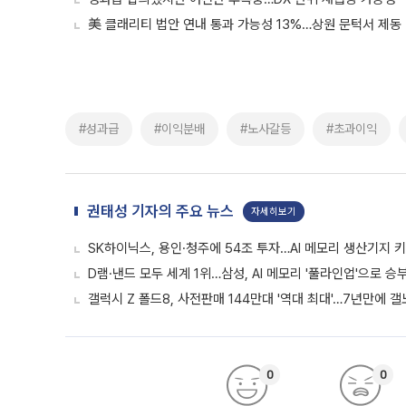
美 클래리티 법안 연내 통과 가능성 13%…상원 문턱서 제동
#성과급
#이익분배
#노사갈등
#초과이익
권태성 기자의 주요 뉴스
자세히보기
SK하이닉스, 용인·청주에 54조 투자…AI 메모리 생산기지 
D램·낸드 모두 세계 1위…삼성, AI 메모리 '풀라인업'으로 승
갤럭시 Z 폴드8, 사전판매 144만대 '역대 최대'…7년만에 갤
0
0