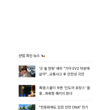
산업 최신 뉴스
'굿 윌 헌팅' 배우 "기아 EV2 덕분에
살아"…교통사고 후 안전성 극찬
폭염·스콜이 부른 ‘인도어 호캉스’ 열
풍…체류형 패키지 뜬다
"전동화에도 입힌 안전 DNA" 전기