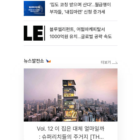
‘집도 코칭 받으며 산다’…월급쟁이
부자들, ‘내집마련’ 신청 증가세
블루엘리펀트, 어펄마캐피탈서
1000억원 유치…글로벌 공략 속도
뉴스발전소
Vol. 12 이 집은 대체 얼마일까
: 슈퍼리치들의 주거지 [THE