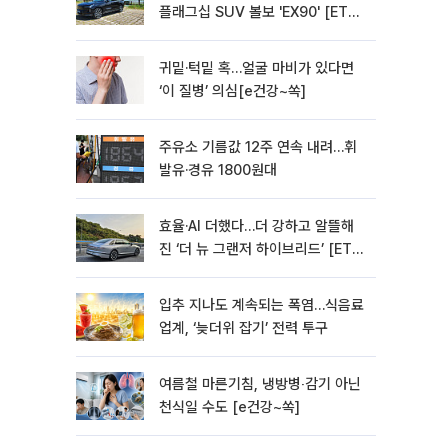
플래그십 SUV 볼보 'EX90' [ET의
모빌리티]
귀밑·턱밑 혹…얼굴 마비가 있다면
‘이 질병’ 의심[e건강~쏙]
주유소 기름값 12주 연속 내려…휘
발유·경유 1800원대
효율·AI 더했다…더 강하고 알뜰해
진 ‘더 뉴 그랜저 하이브리드’ [ET의
모빌리티]
입추 지나도 계속되는 폭염…식음료
업계, ‘늦더위 잡기’ 전력 투구
여름철 마른기침, 냉방병‧감기 아닌
천식일 수도 [e건강~쏙]