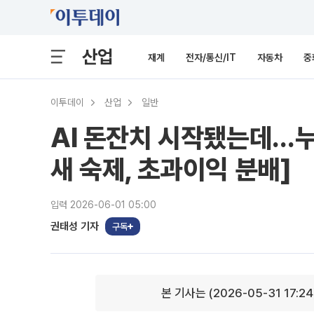
산업
재계
전자/통신/IT
자동차
중
이투데이
산업
일반
AI 돈잔치 시작됐는데…누
새 숙제, 초과이익 분배]
입력 2026-06-01 05:00
권태성 기자
구독
본 기사는 (2026-05-31 17:2