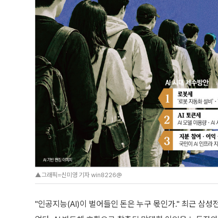
▲그래픽=신미영 기자 win8226@
"인공지능(AI)이 벌어들인 돈은 누구 몫인가." 최근 삼