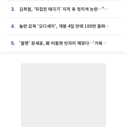
김희철, '뒤집힌 태극기' 지적 후 정치색 논란…"좌우 떠나 우리나라 국기"
3.
놀란 감독 '오디세이', 개봉 4일 만에 100만 돌파⋯'왕사남' 보다 빠르다
4.
'불명' 문세윤, 故 터틀맨 빈자리 채웠다…'거북이' 눈물의 최종 우승
5.