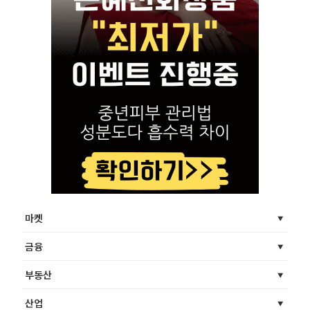
마켓
금융
부동산
산업