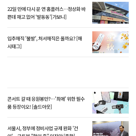
22일 만에 다시 문 연 홈플러스…정상화 바
쁜데 재고 없어 ‘발동동’[가보니]
입추매직 '불발', 처서매직은 올까요? [해
시태그]
콘서트 갈 때 응원봉만?⋯'최애' 위한 필수
품 등장이오! [솔드아웃]
서울시, 정부에 정비사업 규제 완화 '건