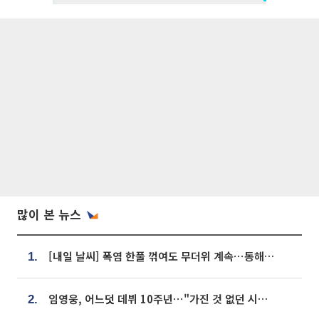
많이 본 뉴스
[내일 날씨] 폭염 한풀 꺾여도 무더위 계속⋯동해안 이틀 연속 비
1.
임영웅, 어느덧 데뷔 10주년⋯"가진 것 없던 시절, 내 앞엔 20명의 팬뿐"
2.