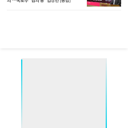
의'⋯국토부 "협의 중" 입장만 [종합]