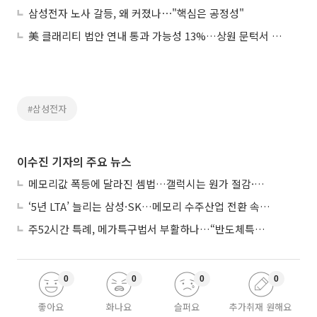
삼성전자 노사 갈등, 왜 커졌나⋯"핵심은 공정성"
美 클래리티 법안 연내 통과 가능성 13%…상원 문턱서 제동
#삼성전자
이수진 기자의 주요 뉴스
메모리값 폭등에 달라진 셈법…갤럭시는 원가 절감·아이폰은 서비스 확대
‘5년 LTA’ 늘리는 삼성·SK…메모리 수주산업 전환 속 다른 셈법
주52시간 특례, 메가특구법서 부활하나…“반도체특별법 담겨야”
0
0
0
0
좋아요
화나요
슬퍼요
추가취재 원해요