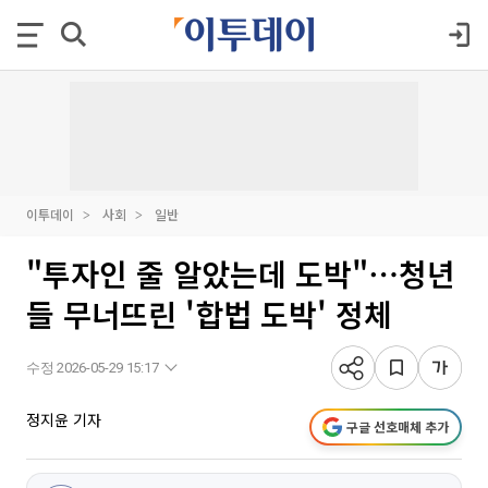
이투데이
사회
일반
"투자인 줄 알았는데 도박"⋯청년
들 무너뜨린 '합법 도박' 정체
수정 2026-05-29 15:17
정지윤 기자
구글 선호매체 추가