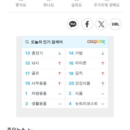
좋아요
화나요
슬퍼요
추가취재 원해요
주요뉴스