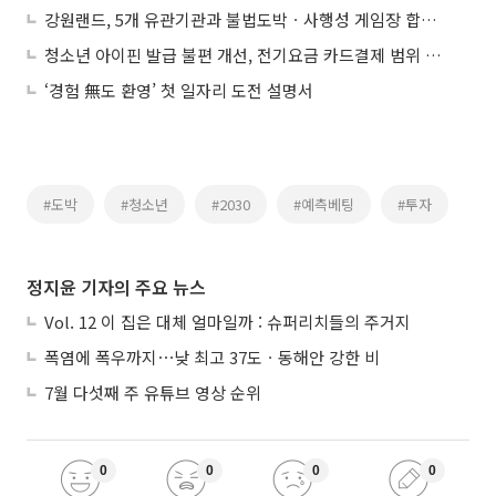
강원랜드, 5개 유관기관과 불법도박ㆍ사행성 게임장 합동 단속…4곳 적발
청소년 아이핀 발급 불편 개선, 전기요금 카드결제 범위 확대 검토
‘경험 無도 환영’ 첫 일자리 도전 설명서
#도박
#청소년
#2030
#예측베팅
#투자
정지윤 기자의 주요 뉴스
Vol. 12 이 집은 대체 얼마일까 : 슈퍼리치들의 주거지
폭염에 폭우까지⋯낮 최고 37도ㆍ동해안 강한 비
7월 다섯째 주 유튜브 영상 순위
0
0
0
0