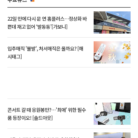
22일 만에 다시 문 연 홈플러스…정상화 바
쁜데 재고 없어 ‘발동동’[가보니]
입추매직 '불발', 처서매직은 올까요? [해
시태그]
콘서트 갈 때 응원봉만?⋯'최애' 위한 필수
품 등장이오! [솔드아웃]