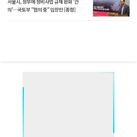
서울시, 정부에 정비사업 규제 완화 '건
의'⋯국토부 "협의 중" 입장만 [종합]