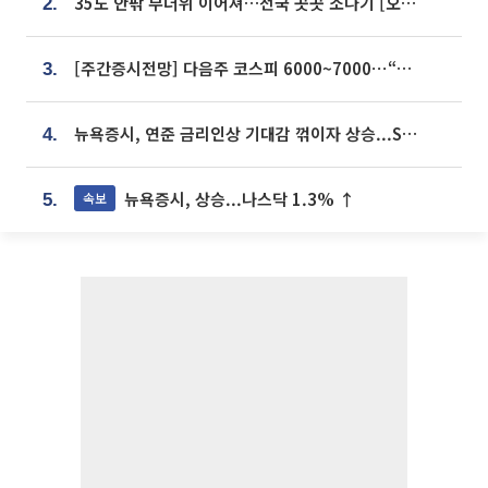
35도 안팎 무더위 이어져…전국 곳곳 소나기 [오늘 날씨]
2.
[주간증시전망] 다음주 코스피 6000~7000⋯“外人 수급은 정책이 변수”
3.
뉴욕증시, 연준 금리인상 기대감 꺾이자 상승...S&P500 사상 최고치 [종합]
4.
뉴욕증시, 상승...나스닥 1.3% ↑
속보
5.