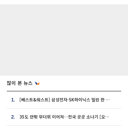
많이 본 뉴스
[베스트&워스트] 삼성전자·SK하이닉스 밀린 한 주…상상인증권은 85% 급등
1.
35도 안팎 무더위 이어져…전국 곳곳 소나기 [오늘 날씨]
2.