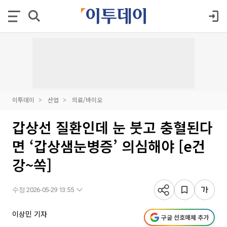
이투데이
산업
의료/바이오
갑상선 질환인데 눈 붓고 충혈된다
면 ‘갑상샘눈병증’ 의심해야 [e건
강~쏙]
수정 2026-05-29 13:55
이상민 기자
구글 선호매체 추가