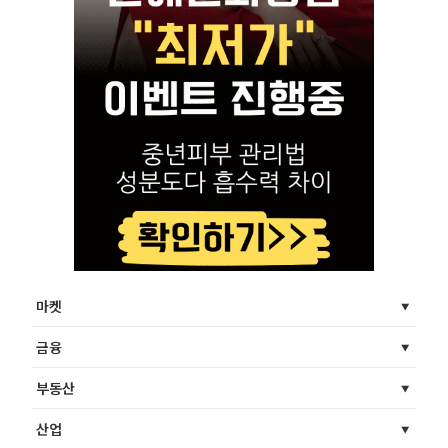
마켓
금융
부동산
산업