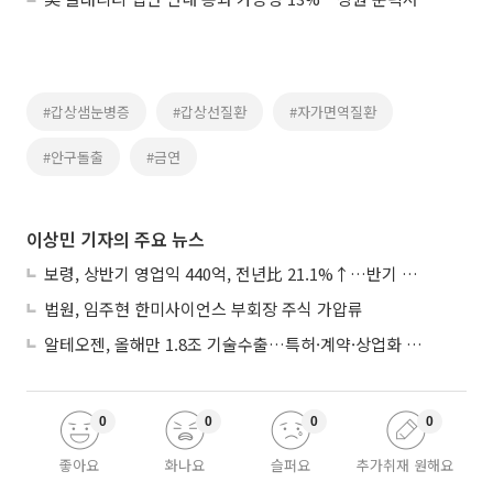
#갑상샘눈병증
#갑상선질환
#자가면역질환
#안구돌출
#금연
이상민 기자의 주요 뉴스
보령, 상반기 영업익 440억, 전년比 21.1%↑…반기 역대 최대
법원, 임주현 한미사이언스 부회장 주식 가압류
알테오젠, 올해만 1.8조 기술수출…특허·계약·상업화 ‘삼박자’
0
0
0
0
좋아요
화나요
슬퍼요
추가취재 원해요