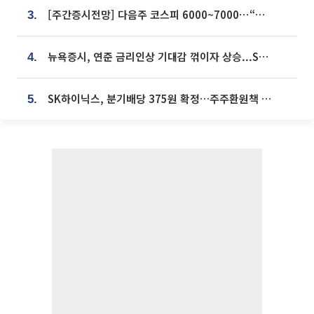
[주간증시전망] 다음주 코스피 6000~7000⋯“外人 수급은 정책이 변수”
3.
뉴욕증시, 연준 금리인상 기대감 꺾이자 상승...S&P500 사상 최고치 [종합]
4.
SK하이닉스, 분기배당 375원 확정…주주환원책 9월로 앞당겨 발표
5.