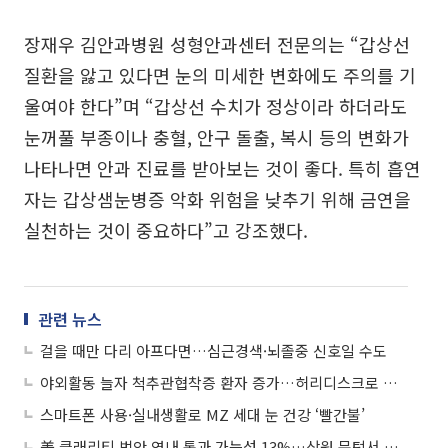
장재우 김안과병원 성형안과센터 전문의는 “갑상선
질환을 앓고 있다면 눈의 미세한 변화에도 주의를 기
울여야 한다”며 “갑상선 수치가 정상이라 하더라도
눈꺼풀 부종이나 충혈, 안구 돌출, 복시 등의 변화가
나타나면 안과 진료를 받아보는 것이 좋다. 특히 흡연
자는 갑상샘눈병증 악화 위험을 낮추기 위해 금연을
실천하는 것이 중요하다”고 강조했다.
관련 뉴스
걸을 때만 다리 아프다면…심근경색·뇌졸중 신호일 수도
야외활동 늘자 척추관협착증 환자 증가…허리디스크로 오인 주의
스마트폰 사용·실내생활로 MZ 세대 눈 건강 ‘빨간불’
美 클래리티 법안 연내 통과 가능성 13%…상원 문턱서 제동