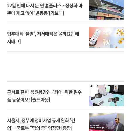
22일 만에 다시 문 연 홈플러스…정상화 바
쁜데 재고 없어 ‘발동동’[가보니]
입추매직 '불발', 처서매직은 올까요? [해
시태그]
콘서트 갈 때 응원봉만?⋯'최애' 위한 필수
품 등장이오! [솔드아웃]
서울시, 정부에 정비사업 규제 완화 '건
의'⋯국토부 "협의 중" 입장만 [종합]