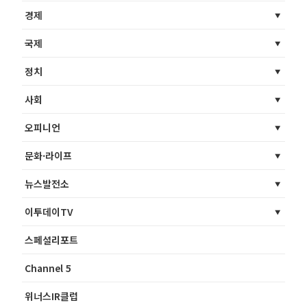
경제
국제
정치
사회
오피니언
문화·라이프
뉴스발전소
이투데이TV
스페셜리포트
Channel 5
위너스IR클럽