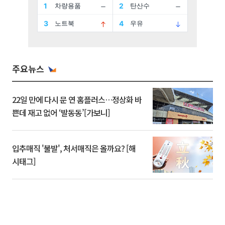
주요뉴스
22일 만에 다시 문 연 홈플러스…정상화 바
쁜데 재고 없어 ‘발동동’[가보니]
입추매직 '불발', 처서매직은 올까요? [해
시태그]