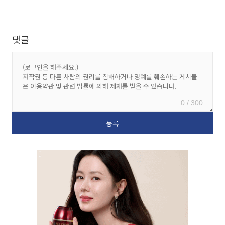
댓글
0 / 300