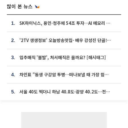
많이 본 뉴스
SK하이닉스, 용인·청주에 54조 투자…AI 메모리 생산기지 키운다
1.
'2TV 생생정보' 오늘방송맛집- 배우 강성진 단골! 쌀국수ㆍ푸팟퐁 커리 맛집 '블○○○'
2.
입추매직 '불발', 처서매직은 올까요? [해시태그]
3.
차인표 "동생 구강암 투병…떠나보낼 때 가장 힘들었다”
4.
서울 40도 찍더니 하남 40.8도·광양 40.2도…전국 '펄펄'
5.