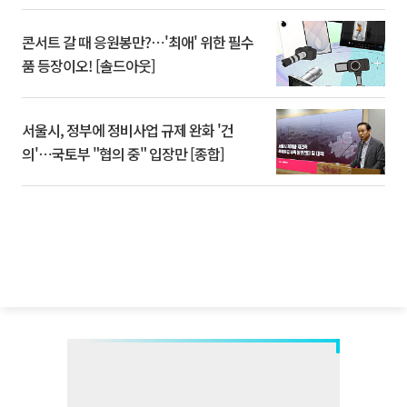
콘서트 갈 때 응원봉만?⋯'최애' 위한 필수
품 등장이오! [솔드아웃]
서울시, 정부에 정비사업 규제 완화 '건
의'⋯국토부 "협의 중" 입장만 [종합]