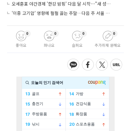
오세훈표 야간경제 '한강 밤핑' 다음 달 시작⋯"새 성장동력 만들 것"
'이중 고기압' 영향에 펄펄 끓는 주말…다음 주 서울 포함 서쪽이 더 덥다
0
0
0
0
좋아요
화나요
슬퍼요
추가취재 원해요