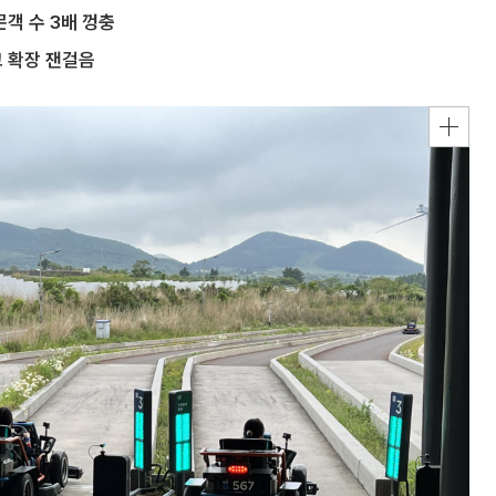
문객 수 3배 껑충
크 확장 잰걸음