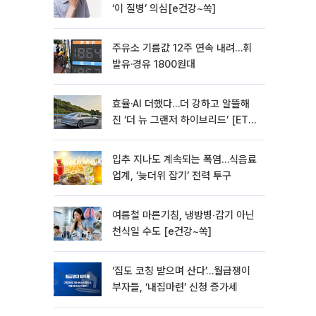
‘이 질병’ 의심[e건강~쏙]
주유소 기름값 12주 연속 내려…휘
발유·경유 1800원대
효율·AI 더했다…더 강하고 알뜰해
진 ‘더 뉴 그랜저 하이브리드’ [ET의
모빌리티]
입추 지나도 계속되는 폭염…식음료
업계, ‘늦더위 잡기’ 전력 투구
여름철 마른기침, 냉방병‧감기 아닌
천식일 수도 [e건강~쏙]
‘집도 코칭 받으며 산다’…월급쟁이
부자들, ‘내집마련’ 신청 증가세