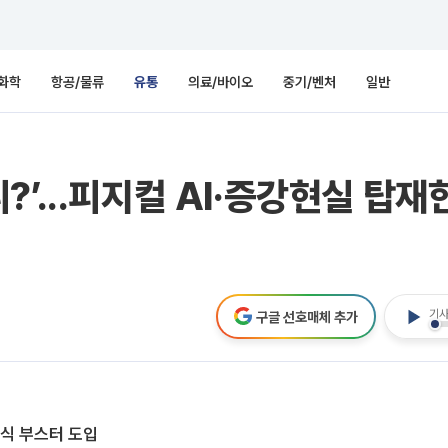
화학
항공/물류
유통
의료/바이오
중기/벤처
일반
’...피지컬 AI·증강현실 탑재한
기사
구글 선호매체 추가
성인식 부스터 도입