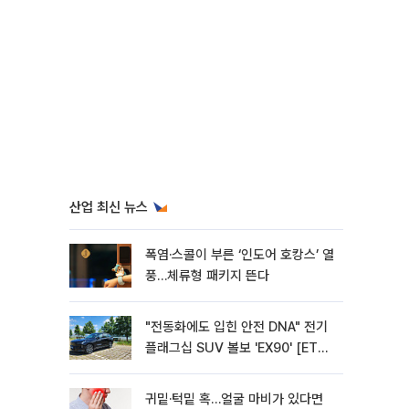
산업 최신 뉴스
폭염·스콜이 부른 ‘인도어 호캉스’ 열
풍…체류형 패키지 뜬다
"전동화에도 입힌 안전 DNA" 전기
플래그십 SUV 볼보 'EX90' [ET의
모빌리티]
귀밑·턱밑 혹…얼굴 마비가 있다면