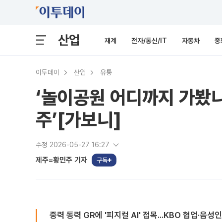
산업
재계
전자/통신/IT
자동차
중
이투데이
산업
유통
‘놀이공원 어디까지 가봤니?
주’[가보니]
수정 2026-05-27 16:27
제주=황민주 기자
구독
중력 동력 GR에 '피지컬 AI' 접목...KBO 협업·음