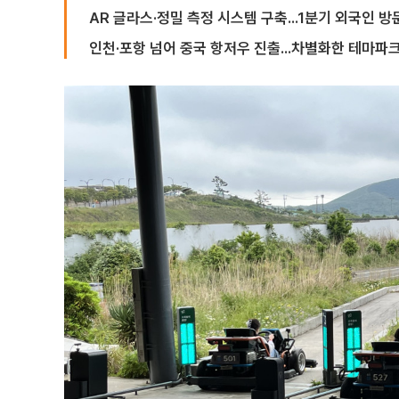
AR 글라스·정밀 측정 시스템 구축...1분기 외국인 방
인천·포항 넘어 중국 항저우 진출...차별화한 테마파