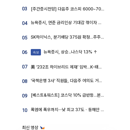
03
[주간증시전망] 다음주 코스피 6000~7000⋯“外人 수급은 정책이 변수”
뉴욕증시, 연준 금리인상 기대감 꺾이자 상승...S&P500 사상 최고치 [종합]
04
SK하이닉스, 분기배당 375원 확정…주주환원책 9월로 앞당겨 발표
05
뉴욕증시, 상승...나스닥 1.3% ↑
06
속보
07
美 ‘232조 하이브리드 제재’ 임박…K-태양광, 불확실성 털고 날개 다나
'국책은행 3사' 직원들, 다음주 여의도 거리 나서는 까닭은
08
[베스트&워스트] 코스닥 10% 급반등…본느, 최대주주 변경 기대에 270% 폭등
09
폭염에 폭우까지⋯낮 최고 37도ㆍ동해안 강한 비 [날씨]
10
최신 영상