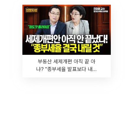
부동산 세제개편 아직 끝 아
냐? "종부세율 발표보다 내릴
것" 장기거주·양도세 전망 I 집
땅지성 I 김인만, 진미윤