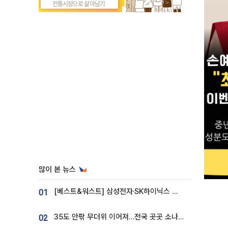
많이 본 뉴스
[베스트&워스트] 삼성전자·SK하이닉스 밀린 한 주…상상인증권은 85% 급등
01
35도 안팎 무더위 이어져…전국 곳곳 소나기 [오늘 날씨]
02