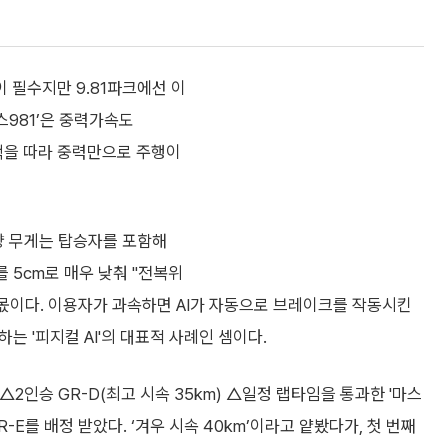
져
 필수지만 9.81파크에선 이
스981’은 중력가속도
트랙을 따라 중력만으로 주행이
량 무게는 탑승자를 포함해
를 5cm로 매우 낮춰 "전복위
의 몫이다. 이용자가 과속하면 AI가 자동으로 브레이크를 작동시킨
는 '피지컬 AI'의 대표적 사례인 셈이다.
 △2인승 GR-D(최고 시속 35km) △일정 랩타임을 통과한 '마스
GR-E를 배정 받았다. ‘겨우 시속 40km’이라고 얕봤다가, 첫 번째