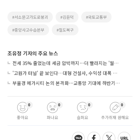
#서소문고가도로붕괴
#김윤덕
#국토교통부
#중앙사고수습본부
#철도복구
조유정 기자의 주요 뉴스
전세 35% 줄었는데 세금 압박까지⋯더 빨라지는 '월세화'
'고원가 터널' 끝 보인다…대형 건설사, 수익성 대폭 개선
부울경 메가시티 논의 본격화⋯교통망 기대에 하반기 분양시장 '주목'
0
0
0
0
좋아요
화나요
슬퍼요
추가취재 원해요