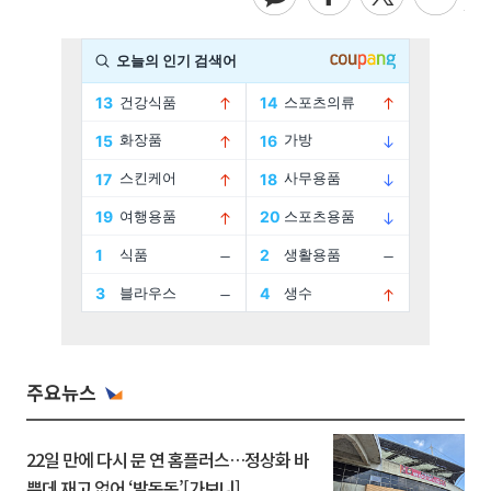
주요뉴스
22일 만에 다시 문 연 홈플러스…정상화 바
쁜데 재고 없어 ‘발동동’[가보니]