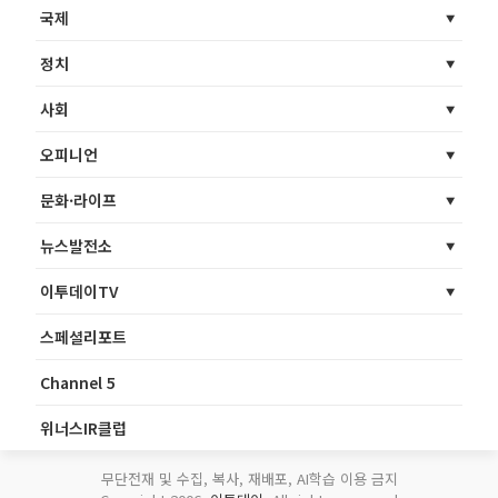
국제
정치
사회
오피니언
문화·라이프
뉴스발전소
이투데이TV
스페셜리포트
Channel 5
위너스IR클럽
무단전재 및 수집, 복사, 재배포, AI학습 이용 금지