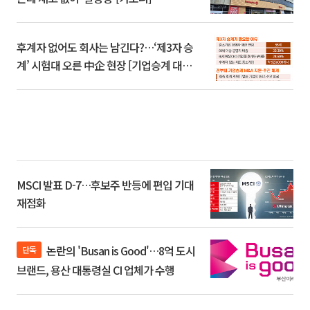
후계자 없어도 회사는 남긴다?…‘제3자 승
계’ 시험대 오른 中企 현장 [기업승계 대전
환]
MSCI 발표 D-7…후보주 반등에 편입 기대
재점화
논란의 'Busan is Good'…8억 도시
단독
브랜드, 용산 대통령실 CI 업체가 수행