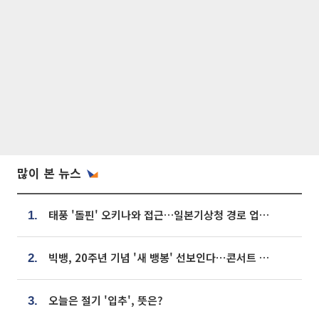
많이 본 뉴스
태풍 '돌핀' 오키나와 접근…일본기상청 경로 업데이트
1.
빅뱅, 20주년 기념 '새 뱅봉' 선보인다⋯콘서트 앞두고 팝업 개최
2.
오늘은 절기 '입추', 뜻은?
3.