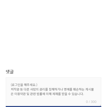
댓글
0 / 300