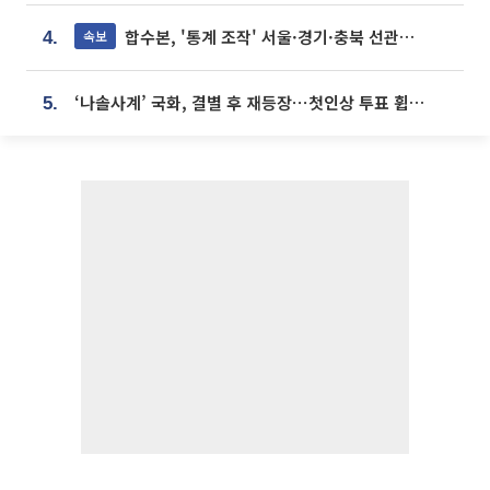
합수본, '통계 조작' 서울·경기·충북 선관위 등 추가 압수수색
속보
4.
‘나솔사계’ 국화, 결별 후 재등장⋯첫인상 투표 휩쓸고 ‘인기녀’ 등극
5.