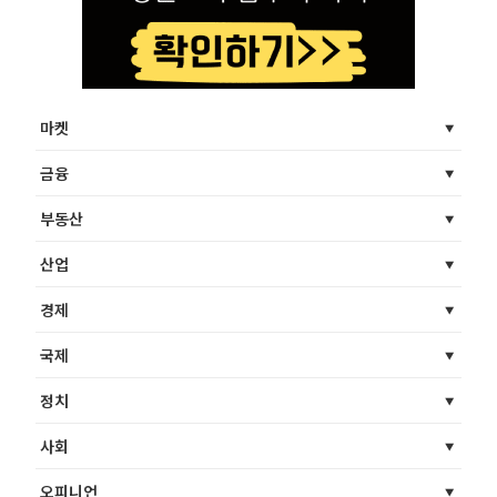
마켓
금융
부동산
산업
경제
국제
정치
사회
오피니언