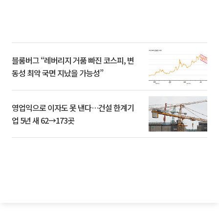
블룸버그 “레버리지 거품 빠진 코스피, 변
동성 최악 국면 지났을 가능성”
영업익으로 이자도 못 낸다…건설 한계기
업 5년 새 62→173곳