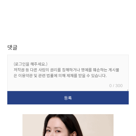
댓글
0 / 300