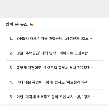
많이 본 뉴스
3445억 자사주 지급 마쳤는데...삼성전자 DX노조, 뒤늦은 '떼쓰기 집회'
1.
영끌 '주택공급' 대책 임박⋯비아파트·도심복합까지 총동원
2.
종부세 개편에도…1·3주택 종부세 격차 2028년부터 확대
3.
바다 태운 폭염에…회 한 접시도 ‘히트플레이션’
4.
이란, 미국에 호르무즈 합의 조건 제시…美 “경기 아직 안 끝나” [종합]
5.