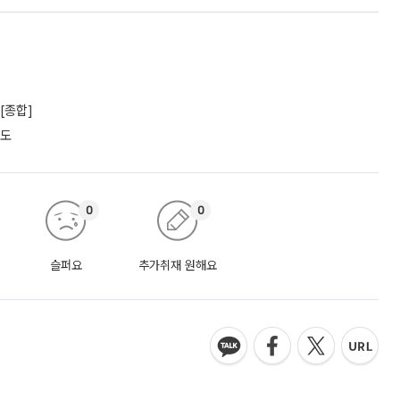
[종합]
궤도
0
0
슬퍼요
추가취재 원해요