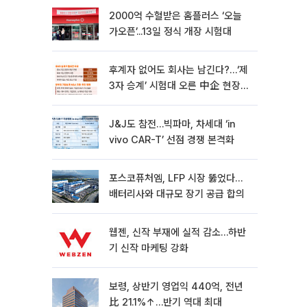
2000억 수혈받은 홈플러스 ‘오늘
가오픈’...13일 정식 개장 시험대
후계자 없어도 회사는 남긴다?…‘제
3자 승계’ 시험대 오른 中企 현장
[기업승계 대전환]
J&J도 참전…빅파마, 차세대 ‘in
vivo CAR-T’ 선점 경쟁 본격화
포스코퓨처엠, LFP 시장 뚫었다…
배터리사와 대규모 장기 공급 합의
웹젠, 신작 부재에 실적 감소…하반
기 신작 마케팅 강화
보령, 상반기 영업익 440억, 전년
比 21.1%↑…반기 역대 최대