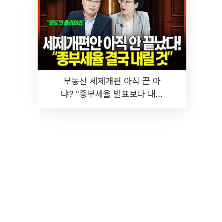
부동산 세제개편 아직 끝 아
냐? "종부세율 발표보다 내릴
것" 장기거주·양도세 전망 I 집
땅지성 I 김인만, 진미윤