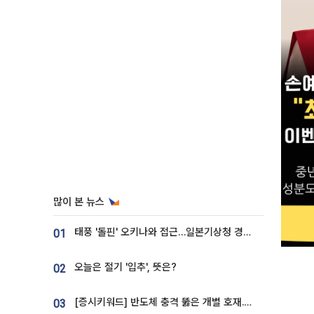
많이 본 뉴스
태풍 '돌핀' 오키나와 접근…일본기상청 경로 업데이트
01
오늘은 절기 '입추', 뜻은?
02
[증시키워드] 반도체 충격 뚫은 개별 호재...포스코퓨처엠·에코프로·한화솔루션 '눈길'
03