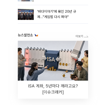
'바다이야기'에 묶인 20년 규
제…"게임법 다시 짜야"
뉴스발전소
ISA 계좌, 5년마다 깨라고요?
[이슈크래커]