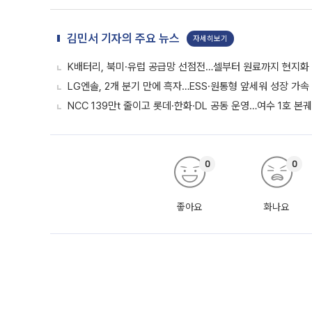
김민서 기자의 주요 뉴스
자세히보기
K배터리, 북미·유럽 공급망 선점전…셀부터 원료까지 현지화
LG엔솔, 2개 분기 만에 흑자…ESS·원통형 앞세워 성장 가속 
NCC 139만t 줄이고 롯데·한화·DL 공동 운영…여수 1호 본
0
0
좋아요
화나요