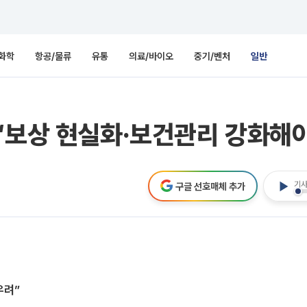
화학
항공/물류
유통
의료/바이오
중기/벤처
일반
“보상 현실화·보건관리 강화해야”
기사
구글 선호매체 추가
우려”