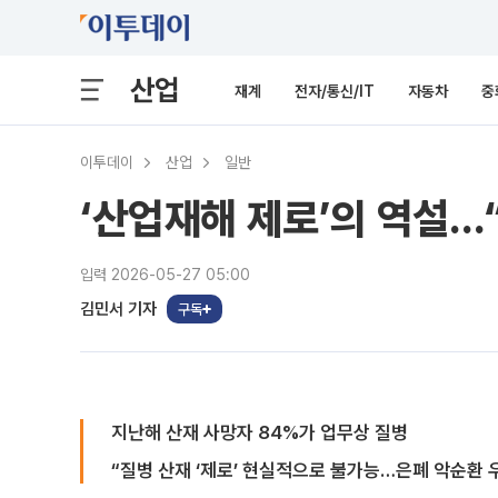
산업
재계
전자/통신/IT
자동차
중
이투데이
산업
일반
‘산업재해 제로’의 역설…
입력 2026-05-27 05:00
김민서 기자
구독
지난해 산재 사망자 84%가 업무상 질병
“질병 산재 ‘제로’ 현실적으로 불가능…은폐 악순환 