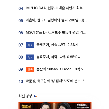
iM "LIG D&A, 천궁-II 매출 하반기 회복 전망…방산 톱픽 유지"
04
아옳이, 한의사 김형배와 벌써 200일⋯꽃다발 들고 "프러포즈 아냐"
05
MSCI 발표 D-7…후보주 반등에 편입 기대 재점화
06
국제유가, 상승...WTI 2.8%↑
07
속보
뉴욕증시, 하락...다우 0.85%↓
08
속보
논란의 'Busan is Good'…8억 도시브랜드, 용산 대통령실 CI 업체가 수행
09
단독
박문성, 축구협회 '성 접대' 보도에 분노…"다 말아먹으려고 작정했나"
10
최신 영상