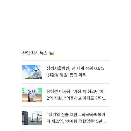
산업 최신 뉴스
삼성서울병원, 전 세계 상위 0.6%
‘친환경 병원’ 등급 획득
장혜선 이사장, ‘가정 밖 청소년’에
2억 지원...“억울하고 아파도 단단해
지길”[현장]
“대기업 진출 제한”...떡국떡·떡볶이
떡 제조업, ‘생계형 적합업종’ 5년
연장