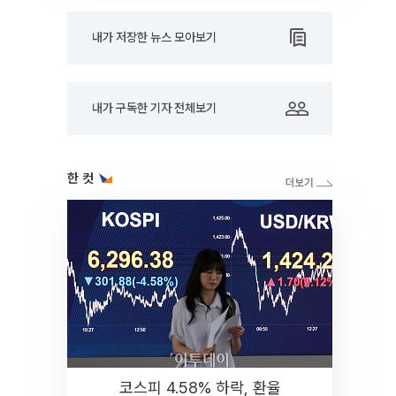
내가 저장한 뉴스 모아보기
내가 구독한 기자 전체보기
한 컷
코스피 4.58% 하락, 환율