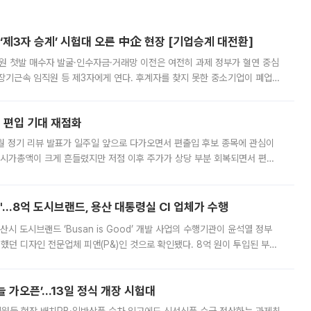
제3자 승계’ 시험대 오른 中企 현장 [기업승계 대전환]
지원 첫발 매수자 발굴·인수자금·거래망 이전은 여전히 과제 정부가 혈연 중심
장기근속 임직원 등 제3자에게 연다. 후계자를 찾지 못한 중소기업이 폐업
해 기술과 일자리를 남기도록 하겠다는 취지다. 다만 세금 감면만으로 거래를
에 편입 기대 재점화
월 정기 리뷰 발표가 일주일 앞으로 다가오면서 편출입 후보 종목에 관심이
 시가총액이 크게 흔들렸지만 저점 이후 주가가 상당 부분 회복되면서 편입
다시 부각되고 있다. 7일 금융투자업계에 따르면 MSCI는 한국시간으로 오는
od'…8억 도시브랜드, 용산 대통령실 CI 업체가 수행
시 도시브랜드 ‘Busan is Good’ 개발 사업의 수행기관이 윤석열 정부
여했던 디자인 전문업체 피앤(P&)인 것으로 확인됐다. 8억 원이 투입된 부산
 부족과 디자인 정체성 논란에 휩싸였던 만큼, 사업 선정 과정과 결과물에
 가오픈’...13일 정식 개장 시험대