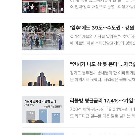
67개 핵심 점포 재가동 위한 빌드업..
소 인력·압축 매장으로 운영…회생 가능성
영업을 시작한다. 핵심 점포 67개에는 
'입추'에도 39도⋯수도권ㆍ강원
절기상 가을의 시작을 알리는 ‘입추’이자
에 따르면 이날 북태평양고기압의 영향으
도, 낮 최고기온은 31~39도로, 전국
"인허가 나도 삽 못 뜬다"…자금
경기도 동두천시 송내동의 한 아파트 개
은 이뤄지지 못했다. 사업장은 공매 절차
3차 공매까지 진행됐으나 모두 유찰됐다.
후
리볼빙 평균금리 17.4%⋯‘가입 
700점 이하 평균금리 19.04%⋯최대 
도 카드대금 일부를 다음 달로 넘기는 
17.40%까지 치솟은 가운데, 신규 
요구