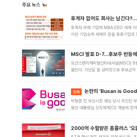
주요 뉴스
후계자 없어도 회사는 남긴다?…‘
후계자 부재 기업에 M&A·EBO 세제 
이던 기업승계 세제의 문을 동종기업과 
대신 M&A나 임직원 인수(EBO)를 통
늘
MSCI 발표 D-7…후보주 반등
모건스탠리캐피털인터내셔널(MSCI) 8
쏠린다. 지난달 말 급락장으로 후보군의
가능성과 지수 추종 자금 유입 기대가 
논란의 'Busan is Go
단독
박형준 전 부산시장 재임 당시 추진된 부산
용산 대통령실 상징체계(CI) 개발에 참
도시브랜드 사업이 공개 이후 시민 공감
2000억 수혈받은 홈플러스 ‘오늘