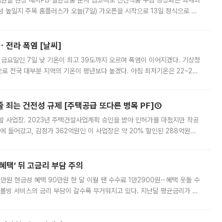
.직원들 현장 배치PB·일반상품 순차 입고에도 신선식품 수급 정상화는 과제최
 높일지 주목 홈플러스가 오늘(7일) 가오픈을 시작으로 13일 정식으로 재
직원들이 현장 배치되고, PB 상품과 함께 일반 상품 납품도 순차적으로 진행
ㆍ전라 폭염 [날씨]
 금요일인 7일 낮 기온이 최고 39도까지 오르며 폭염이 이어지겠다. 기상청
로 전국 대부분 지역의 기온이 평년보다 높겠다. 아침 최저기온은 22~27
 대부분 지역에 폭염특보가 발효된 가운데 최고체감온도는 35도 안팎까지 올라
줄 죄는 건전성 규제 [주택공급 또다른 병목 PF]①
발 사업장. 2023년 주택건설사업계획 승인을 받아 인허가를 마쳤지만 착공
에 들어갔고, 감정가 362억원인 이 사업장은 약 20% 할인된 288억원에
 현재는 4차 공매를 위한 조건 협의가 진행 중이다. 수도권의 주요 주거 배
혜택’ 뒤 고금리 부담 주의
1만원 현금성 혜택 90만원 한 달 이월 땐 수수료 1만2900원⋯혜택 웃돌 수
리볼빙 서비스의 금리 부담이 갈수록 무거워지고 있다. 지난달 평균금리가 연
약정 고객에게 포인트와 캐시백을 얹어주는 미끼성 행사가 이어지고 있어 주의가