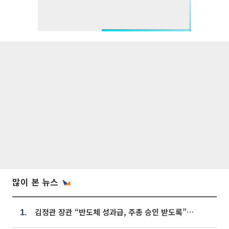
많이 본 뉴스
김정관 장관 “반도체 성과급, 주총 승인 받도록”…상법·자본시장법 개정 시사
1.