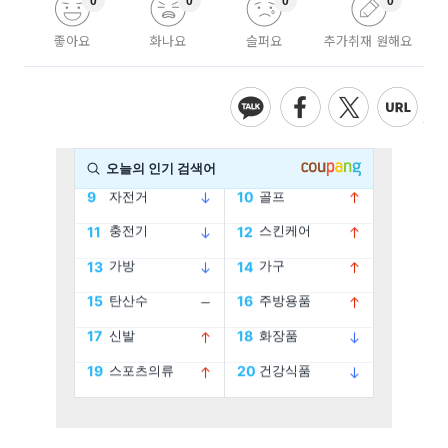
0
0
0
0
좋아요
화나요
슬퍼요
추가취재 원해요