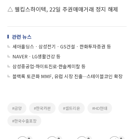
△ 웰킵스하이텍, 22일 주권매매거래 정지 해제
관련 뉴스
세아홀딩스ㆍ삼성전기ㆍGS건설ㆍ한화투자증권 등
NAVERㆍLG생활건강 등
삼성중공업·하이트진로·한솔케미칼 등
블랙록 토큰화 MMF, 유럽 시장 진출∙∙∙스테이블코인 확장
#금양
#한국카본
#셀트리온
#HD현대
#한국수출포장