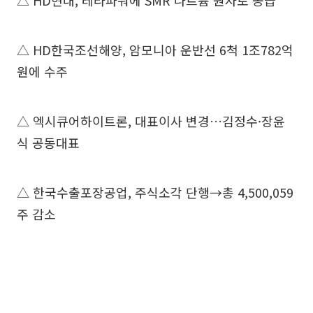
△ HD현대, 테라파워에 SMR 나트륨 원자로 공급
△ HD한국조선해양, 암모니아 운반선 6척 1조782억
원에 수주
△ 엑시큐어하이트론, 대표이사 변경…김정수·장윤
식 공동대표
△ 한국수출포장공업, 주식소각 단행→총 4,500,059
주 감소