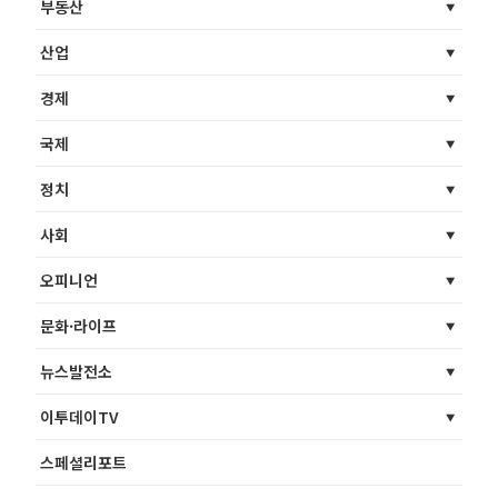
부동산
산업
경제
국제
정치
사회
오피니언
문화·라이프
뉴스발전소
이투데이TV
스페셜리포트