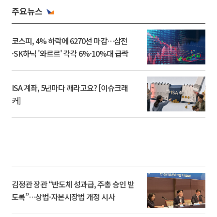
주요뉴스
코스피, 4% 하락에 6270선 마감…삼전
·SK하닉 '와르르' 각각 6%·10%대 급락
ISA 계좌, 5년마다 깨라고요? [이슈크래
커]
김정관 장관 “반도체 성과급, 주총 승인 받
도록”…상법·자본시장법 개정 시사