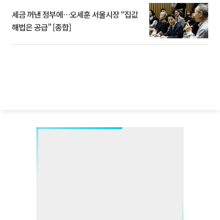
세금 꺼낸 정부에…오세훈 서울시장 “집값
해법은 공급” [종합]