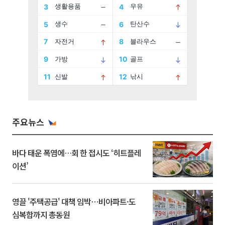
주요뉴스
바다 태운 폭염에…회 한 접시도 ‘히트플레
이션’
영끌 '주택공급' 대책 임박⋯비아파트·도
심복합까지 총동원