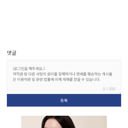
댓글
0 / 300