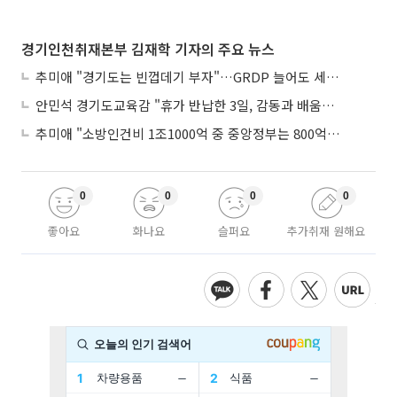
경기인천취재본부 김재학 기자의 주요 뉴스
추미애 "경기도는 빈껍데기 부자"…GRDP 늘어도 세입은 그대로
안민석 경기도교육감 "휴가 반납한 3일, 감동과 배움이었다"
추미애 "소방인건비 1조1000억 중 중앙정부는 800억뿐"
0
0
0
0
좋아요
화나요
슬퍼요
추가취재 원해요