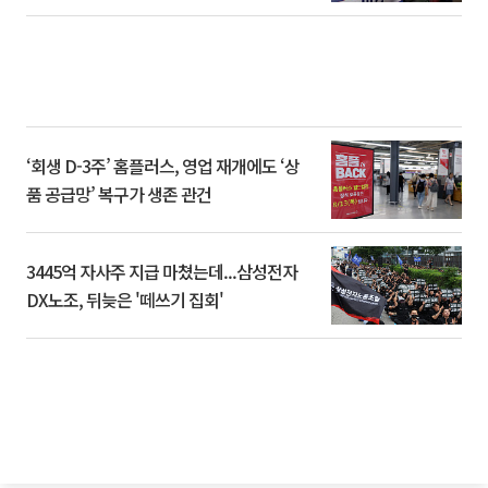
‘회생 D-3주’ 홈플러스, 영업 재개에도 ‘상
품 공급망’ 복구가 생존 관건
3445억 자사주 지급 마쳤는데...삼성전자
DX노조, 뒤늦은 '떼쓰기 집회'