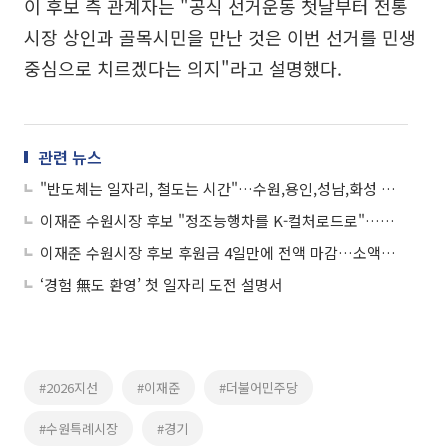
이 후보 측 관계자는 "공식 선거운동 첫날부터 전통
시장 상인과 골목시민을 만난 것은 이번 선거를 민생
중심으로 치르겠다는 의지"라고 설명했다.
관련 뉴스
"반도체는 일자리, 철도는 시간"…수원,용인,성남,화성 등 경기남부 8개 도시 후보들, 한목소리 냈다
이재준 수원시장 후보 "정조능행차를 K-컬처로드로"…문화관광 산업화 승부수
이재준 수원시장 후보 후원금 4일만에 전액 마감…소액후원 릴레이에 "시민의 명령"
‘경험 無도 환영’ 첫 일자리 도전 설명서
#2026지선
#이재준
#더불어민주당
#수원특례시장
#경기