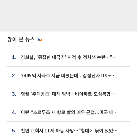
많이 본 뉴스
김희철, '뒤집힌 태극기' 지적 후 정치색 논란…"좌우 떠나 우리나라 국기"
1.
3445억 자사주 지급 마쳤는데...삼성전자 DX노조, 뒤늦은 '떼쓰기 집회'
2.
영끌 '주택공급' 대책 임박⋯비아파트·도심복합까지 총동원
3.
이란 “호르무즈 새 항로 합의 매우 근접...미국 배상 먼저”
4.
천안 교회서 11세 아동 사망…“침대에 묶여 있었다” 진술 확보
5.