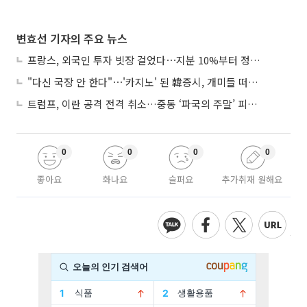
변효선 기자의 주요 뉴스
프랑스, 외국인 투자 빗장 걸었다⋯지분 10%부터 정부가 승인
"다신 국장 안 한다"⋯'카지노' 된 韓증시, 개미들 떠난다
트럼프, 이란 공격 전격 취소…중동 ‘파국의 주말’ 피했다
0
0
0
0
좋아요
화나요
슬퍼요
추가취재 원해요