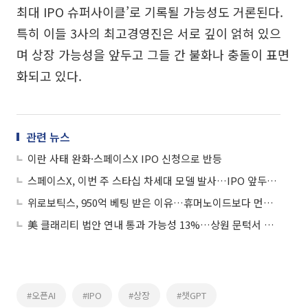
최대 IPO 슈퍼사이클’로 기록될 가능성도 거론된다.
특히 이들 3사의 최고경영진은 서로 깊이 얽혀 있으
며 상장 가능성을 앞두고 그들 간 불화나 충돌이 표면
화되고 있다.
관련 뉴스
이란 사태 완화·스페이스X IPO 신청으로 반등
스페이스X, 이번 주 스타십 차세대 모델 발사…IPO 앞두고 기술 검증
위로보틱스, 950억 베팅 받은 이유…휴머노이드보다 먼저 팔린 '웨어러블'
美 클래리티 법안 연내 통과 가능성 13%…상원 문턱서 제동
#오픈AI
#IPO
#상장
#챗GPT