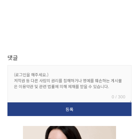
댓글
0 / 300