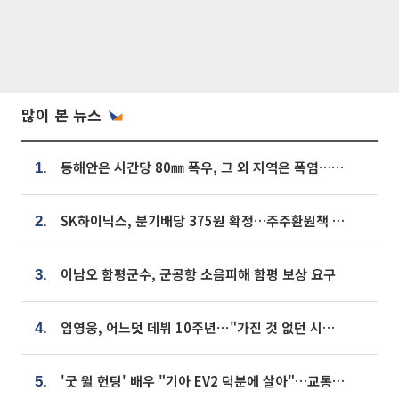
많이 본 뉴스
동해안은 시간당 80㎜ 폭우, 그 외 지역은 폭염…‘극과 극 날씨’
1.
SK하이닉스, 분기배당 375원 확정…주주환원책 9월로 앞당겨 발표
2.
이남오 함평군수, 군공항 소음피해 함평 보상 요구
3.
임영웅, 어느덧 데뷔 10주년⋯"가진 것 없던 시절, 내 앞엔 20명의 팬뿐"
4.
'굿 윌 헌팅' 배우 "기아 EV2 덕분에 살아"…교통사고 후 안전성 극찬
5.