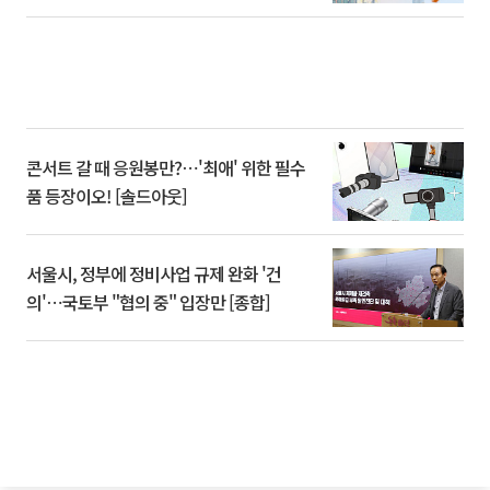
콘서트 갈 때 응원봉만?⋯'최애' 위한 필수
품 등장이오! [솔드아웃]
서울시, 정부에 정비사업 규제 완화 '건
의'⋯국토부 "협의 중" 입장만 [종합]