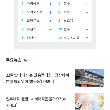
주요뉴스
22일 만에 다시 문 연 홈플러스…정상화 바
쁜데 재고 없어 ‘발동동’[가보니]
입추매직 '불발', 처서매직은 올까요? [해
시태그]