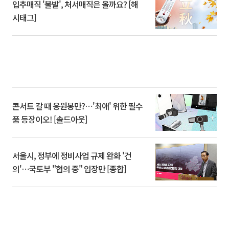
입추매직 '불발', 처서매직은 올까요? [해
시태그]
콘서트 갈 때 응원봉만?⋯'최애' 위한 필수
품 등장이오! [솔드아웃]
서울시, 정부에 정비사업 규제 완화 '건
의'⋯국토부 "협의 중" 입장만 [종합]