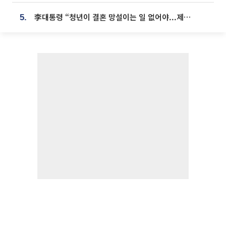
李대통령 “청년이 결혼 망설이는 일 없어야...제도상 불이익 조사”
5.