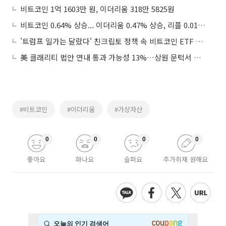
비트코인 1억 1603만 원, 이더리움 318만 5825원
비트코인 0.64% 상승... 이더리움 0.47% 상승, 리플 0.019% 상승
'트럼프 일가는 달랐다' 친크립토 정책 속 비트코인 ETF 강세
美 클래리티 법안 연내 통과 가능성 13%…상원 문턱서 제동
#비트코인
#이더리움
#가상자산
0
0
0
0
좋아요
화나요
슬퍼요
추가취재 원해요