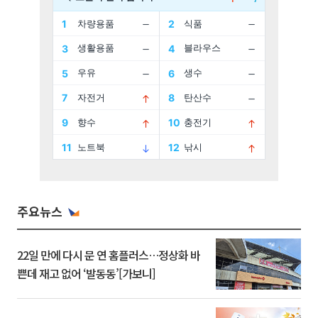
주요뉴스
22일 만에 다시 문 연 홈플러스…정상화 바
쁜데 재고 없어 ‘발동동’[가보니]