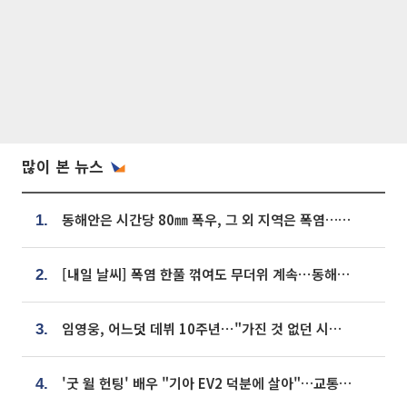
많이 본 뉴스
동해안은 시간당 80㎜ 폭우, 그 외 지역은 폭염…‘극과 극 날씨’
1.
[내일 날씨] 폭염 한풀 꺾여도 무더위 계속⋯동해안 이틀 연속 비
2.
임영웅, 어느덧 데뷔 10주년⋯"가진 것 없던 시절, 내 앞엔 20명의 팬뿐"
3.
'굿 윌 헌팅' 배우 "기아 EV2 덕분에 살아"…교통사고 후 안전성 극찬
4.