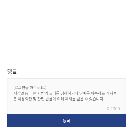
댓글
0 / 300