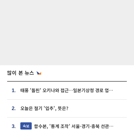
많이 본 뉴스
태풍 '돌핀' 오키나와 접근…일본기상청 경로 업데이트
1.
오늘은 절기 '입추', 뜻은?
2.
합수본, '통계 조작' 서울·경기·충북 선관위 등 추가 압수수색
속보
3.