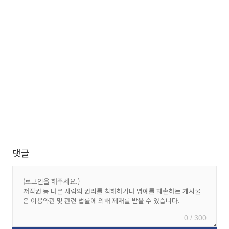
댓글
0 / 300