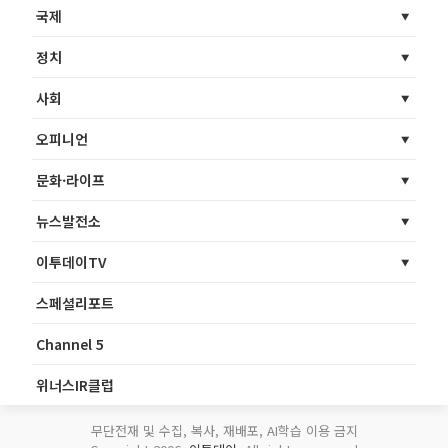
국제
정치
사회
오피니언
문화·라이프
뉴스발전소
이투데이TV
스페셜리포트
Channel 5
위너스IR클럽
무단전재 및 수집, 복사, 재배포, AI학습 이용 금지