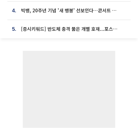
빅뱅, 20주년 기념 '새 뱅봉' 선보인다⋯콘서트 앞두고 팝업 개최
4.
[증시키워드] 반도체 충격 뚫은 개별 호재...포스코퓨처엠·에코프로·한화솔루션 '눈길'
5.