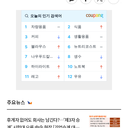
주요뉴스
후계자 없어도 회사는 남긴다?…‘제3자 승
계’ 시험대 오른 中企 현장 [기업승계 대전