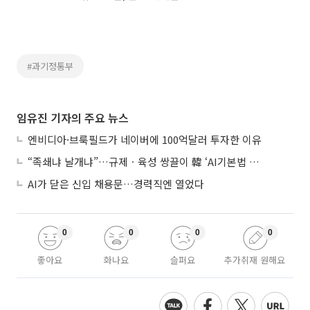
#과기정통부
임유진 기자의 주요 뉴스
엔비디아·브룩필드가 네이버에 100억달러 투자한 이유
“족쇄냐 날개냐”…규제ㆍ육성 쌍끌이 韓 ‘AI기본법 개정안’ 오늘 시행
AI가 닫은 신입 채용문…경력직엔 열었다
0
0
0
0
좋아요
화나요
슬퍼요
추가취재 원해요