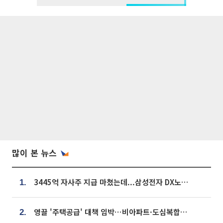
많이 본 뉴스
3445억 자사주 지급 마쳤는데...삼성전자 DX노조, 뒤늦은 '떼쓰기 집회'
1.
영끌 '주택공급' 대책 임박⋯비아파트·도심복합까지 총동원
2.