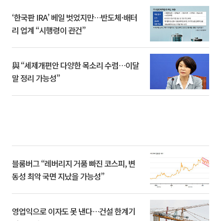
‘한국판 IRA’ 베일 벗었지만…반도체·배터
리 업계 “시행령이 관건”
與 “세제개편안 다양한 목소리 수렴…이달
말 정리 가능성”
블룸버그 “레버리지 거품 빠진 코스피, 변
동성 최악 국면 지났을 가능성”
영업익으로 이자도 못 낸다…건설 한계기