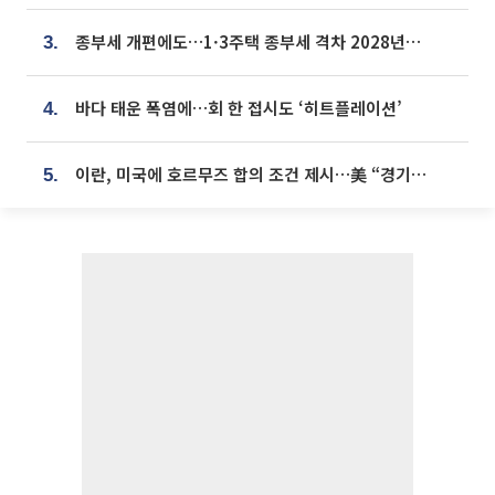
종부세 개편에도…1·3주택 종부세 격차 2028년부터 확대
3.
바다 태운 폭염에…회 한 접시도 ‘히트플레이션’
4.
이란, 미국에 호르무즈 합의 조건 제시…美 “경기 아직 안 끝나” [종합]
5.