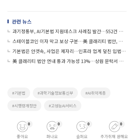
관련 뉴스
과기정통부, AI기본법 지원데스크 사례집 발간…552건 상담 접수
스테이블코인 이자 막고 보상 구분…美 클래리티 법안, 韓 기본법 ‘새 기준점’ 되나
기본법은 안갯속, 사업은 제자리…인프라 업계 덮친 입법 공백
美 클래리티 법안 연내 통과 가능성 13%…상원 문턱서 제동
#기본법
#과학기술정보통신부
#AI취약계층
#시행령개정안
#고성능AI서비스
0
0
0
0
좋아요
화나요
슬퍼요
추가취재 원해요