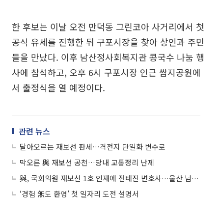
한 후보는 이날 오전 만덕동 그린코아 사거리에서 첫
공식 유세를 진행한 뒤 구포시장을 찾아 상인과 주민
들을 만났다. 이후 남산정사회복지관 콩국수 나눔 행
사에 참석하고, 오후 6시 구포시장 인근 쌈지공원에
서 출정식을 열 예정이다.
관련 뉴스
달아오르는 재보선 판세…격전지 단일화 변수로
막오른 與 재보선 공천…당내 교통정리 난제
與, 국회의원 재보선 1호 인재에 전태진 변호사…울산 남갑 출마
‘경험 無도 환영’ 첫 일자리 도전 설명서