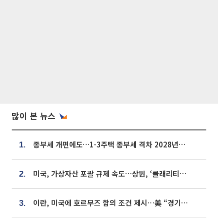
많이 본 뉴스
종부세 개편에도…1·3주택 종부세 격차 2028년부터 확대
1.
미국, 가상자산 포괄 규제 속도…상원, ‘클래리티법’ 9월 절차투표 추진
2.
이란, 미국에 호르무즈 합의 조건 제시…美 “경기 아직 안 끝나” [종합]
3.