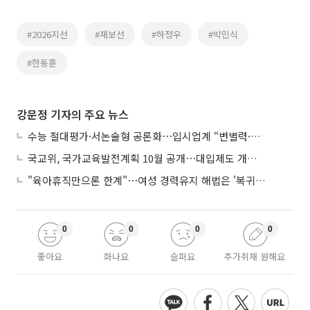
#2026지선
#재보선
#하정우
#박민식
#한동훈
강문정 기자의 주요 뉴스
수능 절대평가·서논술형 공론화⋯입시업계 “변별력·사교육 대책 먼저”
국교위, 국가교육발전계획 10월 공개⋯대입제도 개편 공론화 추진
"육아휴직만으론 한계"⋯여성 경력유지 해법은 '복귀 후 유연근무’
0
0
0
0
좋아요
화나요
슬퍼요
추가취재 원해요