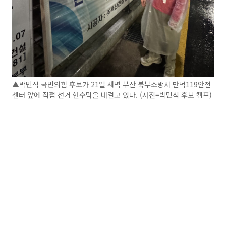
▲박민식 국민의힘 후보가 21일 새벽 부산 북부소방서 만덕119안전
센터 앞에 직접 선거 현수막을 내걸고 있다. (사진=박민식 후보 캠프)