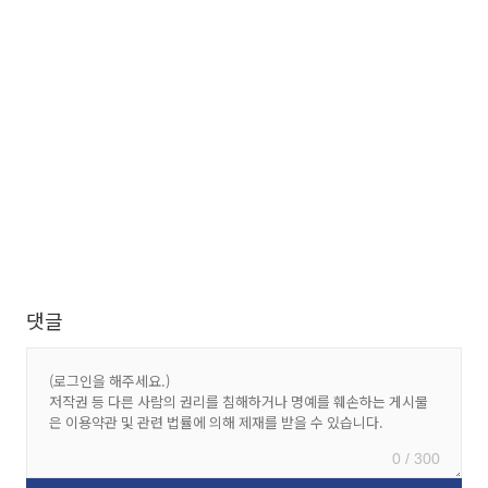
댓글
0 / 300