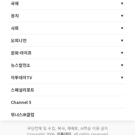
국제
정치
사회
오피니언
문화·라이프
뉴스발전소
이투데이TV
스페셜리포트
Channel 5
위너스IR클럽
무단전재 및 수집, 복사, 재배포, AI학습 이용 금지
Copyright 2006.
이투데이
. All rights reserved