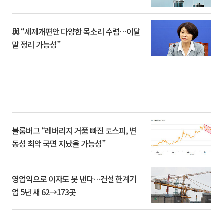
與 “세제개편안 다양한 목소리 수렴…이달
말 정리 가능성”
블룸버그 “레버리지 거품 빠진 코스피, 변
동성 최악 국면 지났을 가능성”
영업익으로 이자도 못 낸다…건설 한계기
업 5년 새 62→173곳