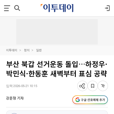
이투데이
정치
일반
부산 북갑 선거운동 돌입…하정우·
박민식·한동훈 새벽부터 표심 공략
입력 2026-05-21 10:15
강문정 기자
구글 선호매체 추가