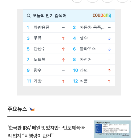
주요뉴스
‘한국판 IRA’ 베일 벗었지만…반도체·배터
리 업계 “시행령이 관건”