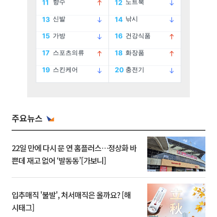
주요뉴스
22일 만에 다시 문 연 홈플러스…정상화 바
쁜데 재고 없어 ‘발동동’[가보니]
입추매직 '불발', 처서매직은 올까요? [해
시태그]