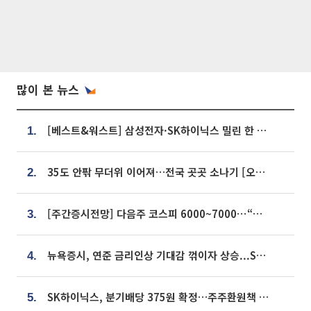
많이 본 뉴스
[베스트&워스트] 삼성전자·SK하이닉스 밀린 한 주…상상인증권은 85% 급등
1.
35도 안팎 무더위 이어져…전국 곳곳 소나기 [오늘 날씨]
2.
[주간증시전망] 다음주 코스피 6000~7000⋯“外人 수급은 정책이 변수”
3.
뉴욕증시, 연준 금리인상 기대감 꺾이자 상승...S&P500 사상 최고치 [종합]
4.
SK하이닉스, 분기배당 375원 확정…주주환원책 9월로 앞당겨 발표
5.