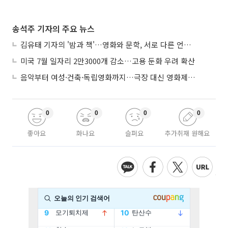
송석주 기자의 주요 뉴스
김유태 기자의 '밤과 책'…영화와 문학, 서로 다른 언어를 읽다
미국 7월 일자리 2만3000개 감소…고용 둔화 우려 확산
음악부터 여성·건축·독립영화까지…극장 대신 영화제로 즐기는 스크린 여행
0
0
0
0
좋아요
화나요
슬퍼요
추가취재 원해요