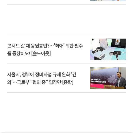
콘서트 갈 때 응원봉만?⋯'최애' 위한 필수
품 등장이오! [솔드아웃]
서울시, 정부에 정비사업 규제 완화 '건
의'⋯국토부 "협의 중" 입장만 [종합]