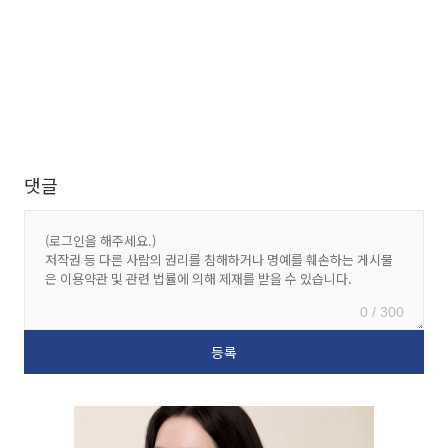
댓글
0 / 300