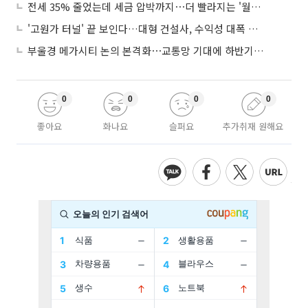
전세 35% 줄었는데 세금 압박까지⋯더 빨라지는 '월세화'
'고원가 터널' 끝 보인다…대형 건설사, 수익성 대폭 개선
부울경 메가시티 논의 본격화⋯교통망 기대에 하반기 분양시장 '주목'
0
0
0
0
좋아요
화나요
슬퍼요
추가취재 원해요