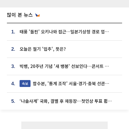
많이 본 뉴스
태풍 '돌핀' 오키나와 접근…일본기상청 경로 업데이트
1.
오늘은 절기 '입추', 뜻은?
2.
빅뱅, 20주년 기념 '새 뱅봉' 선보인다⋯콘서트 앞두고 팝업 개최
3.
합수본, '통계 조작' 서울·경기·충북 선관위 등 추가 압수수색
속보
4.
‘나솔사계’ 국화, 결별 후 재등장⋯첫인상 투표 휩쓸고 ‘인기녀’ 등극
5.