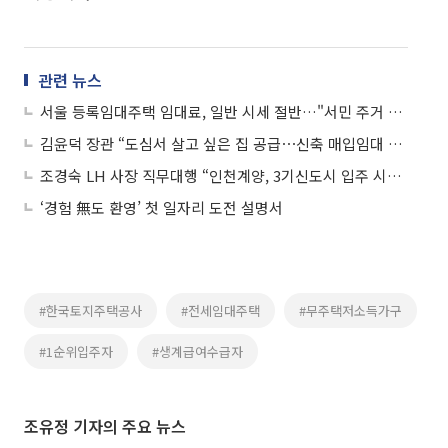
관련 뉴스
서울 등록임대주택 임대료, 일반 시세 절반…"서민 주거 안정 기여"
김윤덕 장관 “도심서 살고 싶은 집 공급⋯신축 매입임대 속도 낸다”
조경숙 LH 사장 직무대행 “인천계양, 3기신도시 입주 시발점…안전·품질 최우선”
‘경험 無도 환영’ 첫 일자리 도전 설명서
#한국토지주택공사
#전세임대주택
#무주택저소득가구
#1순위입주자
#생계급여수급자
조유정 기자의 주요 뉴스