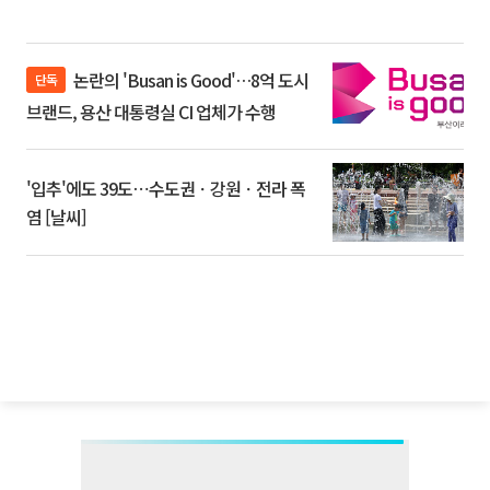
논란의 'Busan is Good'…8억 도시
단독
브랜드, 용산 대통령실 CI 업체가 수행
'입추'에도 39도⋯수도권ㆍ강원ㆍ전라 폭
염 [날씨]