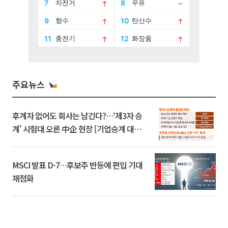
주요뉴스
후계자 없어도 회사는 남긴다?…‘제3자 승
계’ 시험대 오른 中企 현장 [기업승계 대전
환]
MSCI 발표 D-7…후보주 반등에 편입 기대
재점화