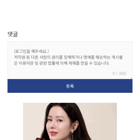
댓글
0 / 300