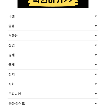
마켓
금융
부동산
산업
경제
국제
정치
사회
오피니언
문화·라이프