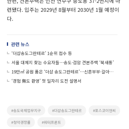
한편, 견본주택은 인천 연수구 송도동 37-2번지에 마
련됐다. 입주는 2029년 8월부터 2030년 1월 예정이
다.
관련 뉴스
‘더샵송도그란테르’ 1순위 접수 등
서울 대체지 찾는 수요자들⋯송도·검암 견본주택 ‘북새통’
19만㎡ 공원 품은 ‘더샵 송도그란테르’⋯신혼부부·갈아타기 수요에 북적
‘경험 無도 환영’ 첫 일자리 도전 설명서
#송도국제업무지구
#더샵송도그란테르
#포스코이앤씨
#청약경쟁률
#워터프론트