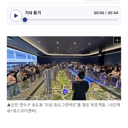
기사 듣기
00:00 / 05:44
▲인천 연수구 송도동 ‘더샵 송도그란테르’를 찾은 방문객들. (사진제
공=포스코이앤씨)