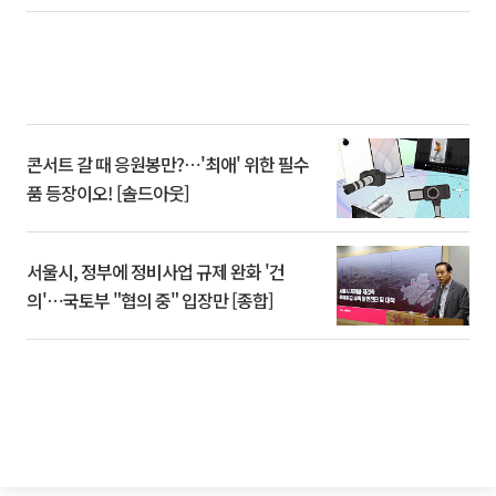
콘서트 갈 때 응원봉만?⋯'최애' 위한 필수
품 등장이오! [솔드아웃]
서울시, 정부에 정비사업 규제 완화 '건
의'⋯국토부 "협의 중" 입장만 [종합]