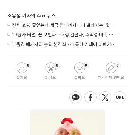
조유정 기자의 주요 뉴스
전세 35% 줄었는데 세금 압박까지⋯더 빨라지는 '월세화'
'고원가 터널' 끝 보인다…대형 건설사, 수익성 대폭 개선
부울경 메가시티 논의 본격화⋯교통망 기대에 하반기 분양시장 '주목'
0
0
0
0
좋아요
화나요
슬퍼요
추가취재 원해요