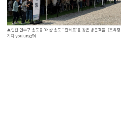
▲인천 연수구 송도동 ‘더샵 송도그란테르’를 찾은 방문객들. (조유정
기자 youjung@)