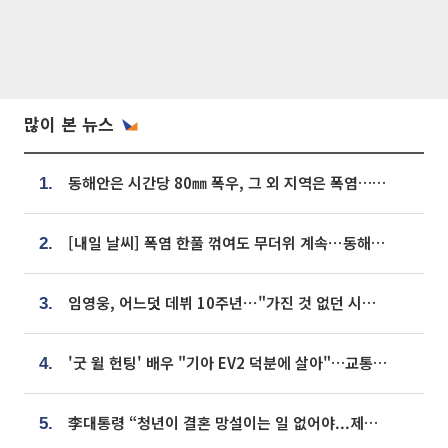
많이 본 뉴스
동해안은 시간당 80㎜ 폭우, 그 외 지역은 폭염…‘극과 극 날씨’
1.
[내일 날씨] 폭염 한풀 꺾여도 무더위 계속⋯동해안 이틀 연속 비
2.
임영웅, 어느덧 데뷔 10주년⋯"가진 것 없던 시절, 내 앞엔 20명의 팬뿐"
3.
'굿 윌 헌팅' 배우 "기아 EV2 덕분에 살아"…교통사고 후 안전성 극찬
4.
李대통령 “청년이 결혼 망설이는 일 없어야...제도상 불이익 조사”
5.