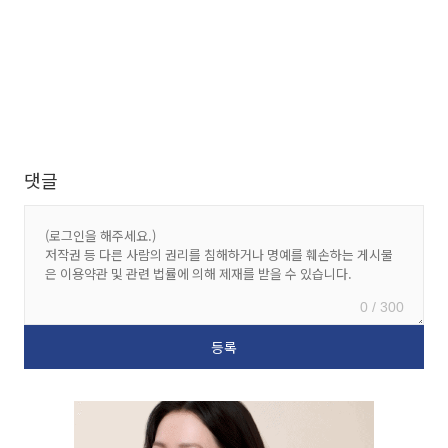
댓글
0 / 300