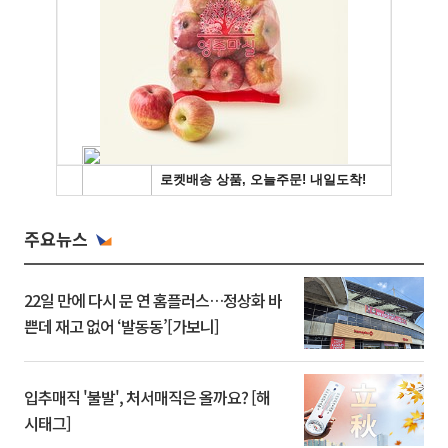
주요뉴스
22일 만에 다시 문 연 홈플러스…정상화 바
쁜데 재고 없어 ‘발동동’[가보니]
입추매직 '불발', 처서매직은 올까요? [해
시태그]