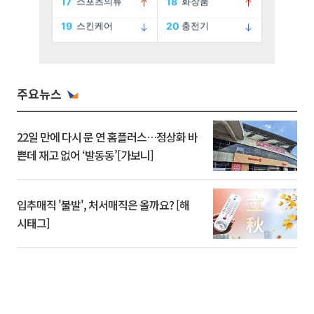
주요뉴스
22일 만에 다시 문 연 홈플러스…정상화 바
쁜데 재고 없어 ‘발동동’[가보니]
입추매직 '불발', 처서매직은 올까요? [해
시태그]