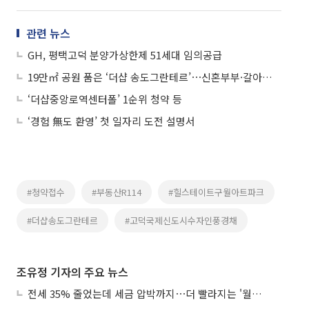
관련 뉴스
GH, 평택고덕 분양가상한제 51세대 임의공급
19만㎡ 공원 품은 ‘더샵 송도그란테르’⋯신혼부부·갈아타기 수요에 북적
‘더샵중앙로역센터폴’ 1순위 청약 등
‘경험 無도 환영’ 첫 일자리 도전 설명서
#청약접수
#부동산R114
#힐스테이트구월아트파크
#더샵송도그란테르
#고덕국제신도시수자인풍경채
조유정 기자의 주요 뉴스
전세 35% 줄었는데 세금 압박까지⋯더 빨라지는 '월세화'