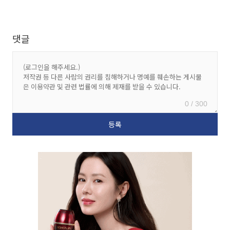
댓글
0 / 300