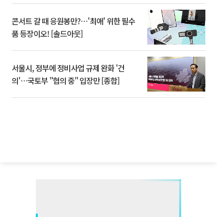
콘서트 갈 때 응원봉만?⋯'최애' 위한 필수
품 등장이오! [솔드아웃]
서울시, 정부에 정비사업 규제 완화 '건
의'⋯국토부 "협의 중" 입장만 [종합]