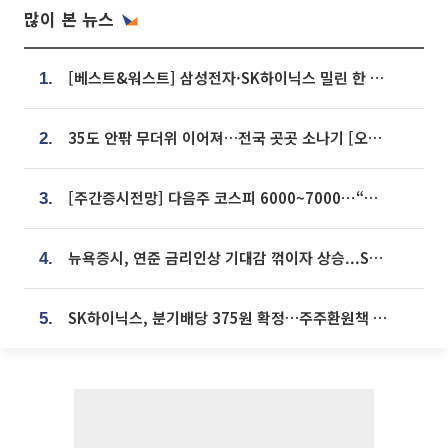
많이 본 뉴스
[베스트&워스트] 삼성전자·SK하이닉스 밀린 한 주…상상인증권은 85% 급등
1.
35도 안팎 무더위 이어져…전국 곳곳 소나기 [오늘 날씨]
2.
[주간증시전망] 다음주 코스피 6000~7000⋯“外人 수급은 정책이 변수”
3.
뉴욕증시, 연준 금리인상 기대감 꺾이자 상승...S&P500 사상 최고치 [종합]
4.
SK하이닉스, 분기배당 375원 확정…주주환원책 9월로 앞당겨 발표
5.