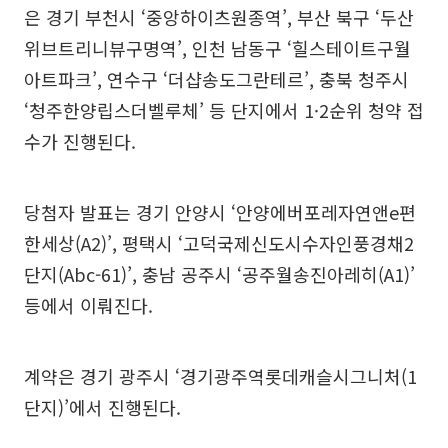
은 경기 부천시 ‘중앙하이츠원종역’, 부산 북구 ‘두산
위브트리니뷰구명역’, 인천 남동구 ‘힐스테이트구월
아트파크’, 연수구 ‘더샵송도그란테르’, 충북 청주시
‘청주한양립스더벨루체’ 등 단지에서 1·2순위 청약 접
수가 진행된다.
당첨자 발표는 경기 안양시 ‘안양에버포레자연앤e편
한세상(A2)’, 평택시 ‘고덕국제신도시수자인풍경채2
단지(Abc-61)’, 충남 공주시 ‘공주월송진아레히(A1)’
등에서 이뤄진다.
계약은 경기 광주시 ‘경기광주역롯데캐슬시그니처(1
단지)’에서 진행된다.