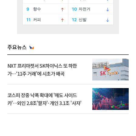
주요뉴스
NXT 프리마켓서 SK하이닉스 또 하한
가⋯‘11주 거래’에 시초가 왜곡
코스피 장중 낙폭 확대에 '매도 사이드
카'…외인 2.8조'팔자'· 개인 3.1조 '사자'