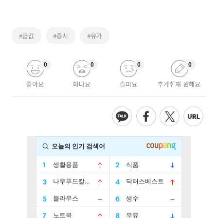
#금값
#증시
#유가
0
0
0
0
좋아요
화나요
슬퍼요
추가취재 원해요