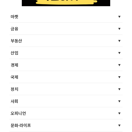
마켓
금융
부동산
산업
경제
국제
정치
사회
오피니언
문화·라이프