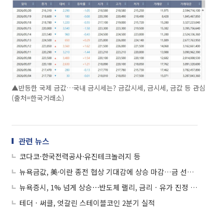
▲반등한 국제 금값…국내 금시세는? 금값시세, 금시세, 금값 등 관심
(출처=한국거래소)
관련 뉴스
코다코·한국전력공사·유진테크놀러지 등
뉴욕금값, 美·이란 종전 협상 기대감에 상승 마감…금 선물 0.53%↑
뉴욕증시, 1% 넘게 상승⋯반도체 랠리, 금리ㆍ유가 진정 영향
테더ㆍ써클, 엇갈린 스테이블코인 2분기 실적