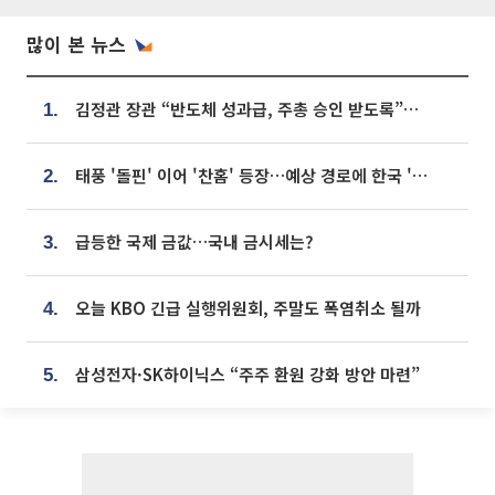
많이 본 뉴스
김정관 장관 “반도체 성과급, 주총 승인 받도록”…상법·자본시장법 개정 시사
1.
태풍 '돌핀' 이어 '찬홈' 등장…예상 경로에 한국 '한숨'
2.
급등한 국제 금값…국내 금시세는?
3.
오늘 KBO 긴급 실행위원회, 주말도 폭염취소 될까
4.
삼성전자·SK하이닉스 “주주 환원 강화 방안 마련”
5.