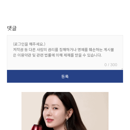
댓글
0 / 300