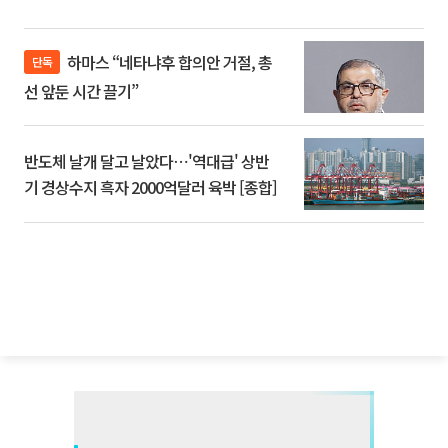
하마스 “네타냐후 합의안 거절, 총
단독
선 앞둔 시간 끌기”
반도체 날개 달고 날았다⋯'역대급' 상반
기 경상수지 흑자 2000억달러 육박 [종합]