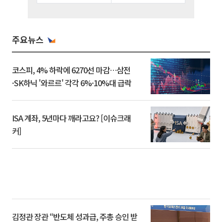
주요뉴스
코스피, 4% 하락에 6270선 마감…삼전
·SK하닉 '와르르' 각각 6%·10%대 급락
ISA 계좌, 5년마다 깨라고요? [이슈크래
커]
김정관 장관 “반도체 성과급, 주총 승인 받