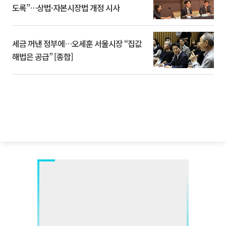
도록”…상법·자본시장법 개정 시사
세금 꺼낸 정부에…오세훈 서울시장 “집값
해법은 공급” [종합]