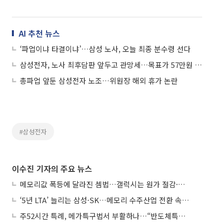
AI 추천 뉴스
‘파업이냐 타결이냐’…삼성 노사, 오늘 최종 분수령 선다
삼성전자, 노사 최후담판 앞두고 관망세…목표가 57만원 상향에도 보합
총파업 앞둔 삼성전자 노조…위원장 해외 휴가 논란
#삼성전자
이수진 기자의 주요 뉴스
메모리값 폭등에 달라진 셈법…갤럭시는 원가 절감·아이폰은 서비스 확대
‘5년 LTA’ 늘리는 삼성·SK…메모리 수주산업 전환 속 다른 셈법
주52시간 특례, 메가특구법서 부활하나…“반도체특별법 담겨야”