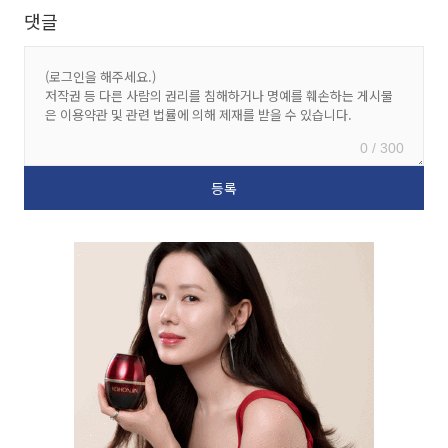
댓글
0 / 300