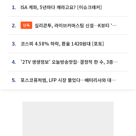
ISA 계좌, 5년마다 깨라고요? [이슈크래커]
1.
실리콘투, 라이브커머스팀 신설…K뷰티 ‘글로벌 판매망’ 확대[K뷰티 라방戰]
단독
2.
코스피 4.58% 하락, 환율 1420원대 [포토]
3.
'2TV 생생정보' 오늘방송맛집- 결정적 한 수, 3종 메밀면! 메밀 소바 맛집 '의○○○○'
4.
포스코퓨처엠, LFP 시장 뚫었다…배터리사와 대규모 장기 공급 합의
5.