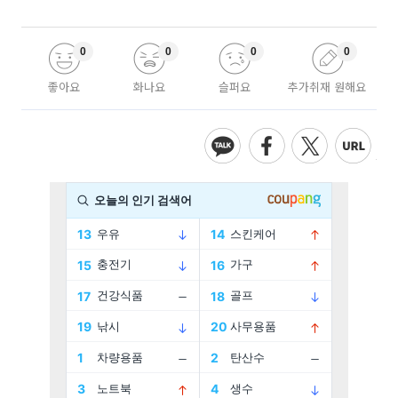
0
0
0
0
좋아요
화나요
슬퍼요
추가취재 원해요