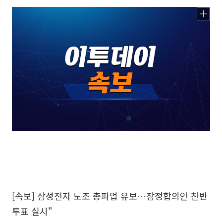
[속보] 삼성전자 노조 총파업 유보…잠정합의안 찬반
투표 실시"