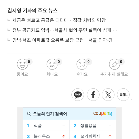
김지영 기자의 주요 뉴스
세금은 빠르고 공급은 더디다…집값 처방의 명암
정부 공급카드 임박…서울시 협의·주민 설득이 성패 가른다
강남·서초 아파트값 오름폭 보합 근접⋯서울 외곽·경기 남부 중심 매수세
0
0
0
0
좋아요
화나요
슬퍼요
추가취재 원해요