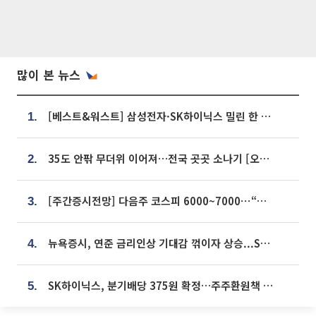
많이 본 뉴스
[베스트&워스트] 삼성전자·SK하이닉스 밀린 한 주…상상인증권은 85% 급등
1.
35도 안팎 무더위 이어져…전국 곳곳 소나기 [오늘 날씨]
2.
[주간증시전망] 다음주 코스피 6000~7000⋯“外人 수급은 정책이 변수”
3.
뉴욕증시, 연준 금리인상 기대감 꺾이자 상승...S&P500 사상 최고치 [종합]
4.
SK하이닉스, 분기배당 375원 확정…주주환원책 9월로 앞당겨 발표
5.