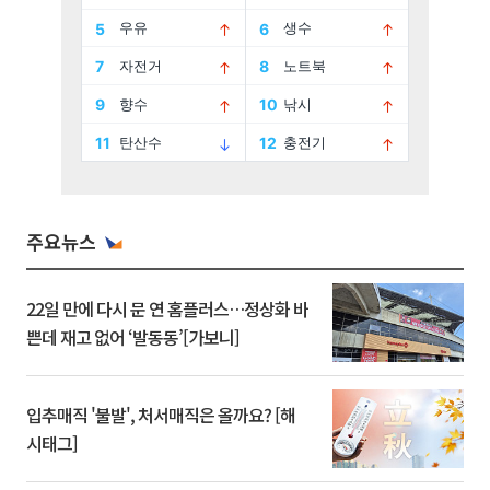
주요뉴스
22일 만에 다시 문 연 홈플러스…정상화 바
쁜데 재고 없어 ‘발동동’[가보니]
입추매직 '불발', 처서매직은 올까요? [해
시태그]