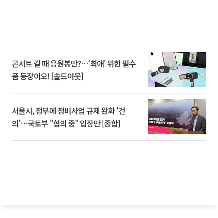
콘서트 갈 때 응원봉만?⋯'최애' 위한 필수
품 등장이오! [솔드아웃]
서울시, 정부에 정비사업 규제 완화 '건
의'⋯국토부 "협의 중" 입장만 [종합]