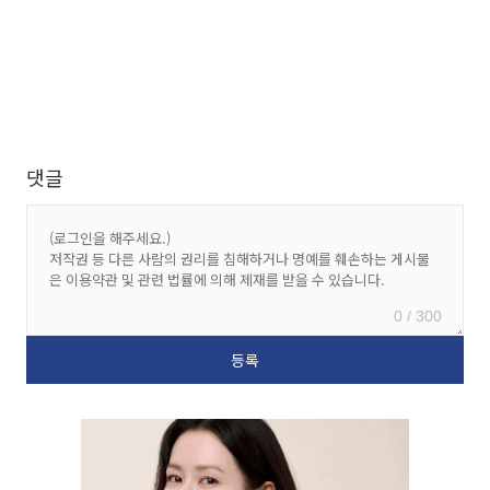
댓글
0 / 300