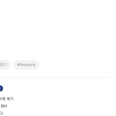
tGPT
#Perplexity
기
 의혹 제기
 정비
든다