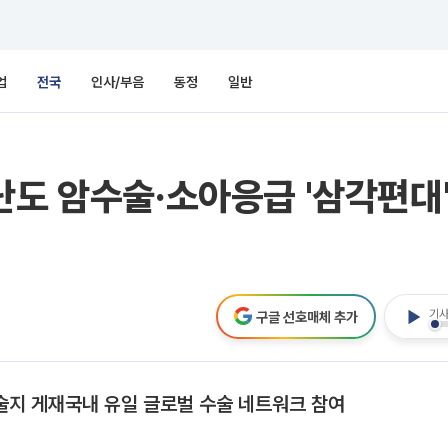
업
전국
인사/부음
동정
일반
난도 암수술·소아응급 '삼각편대
기사
구글 선호매체 추가
학술지 게재국내 유일 글로벌 수술 네트워크 참여