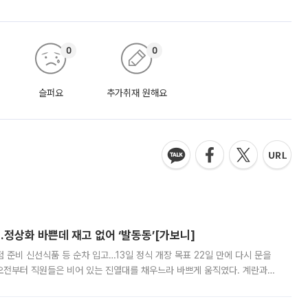
0
0
슬퍼요
추가취재 원해요
…정상화 바쁜데 재고 없어 ‘발동동’[가보니]
준비 신선식품 등 순차 입고…13일 정식 개장 목표 22일 만에 다시 문을
오전부터 직원들은 비어 있는 진열대를 채우느라 바쁘게 움직였다. 계란과
리를 잡기 시작했지만, 매장 곳곳엔 여전히 텅 빈 매대가 먼저 눈에 들어왔