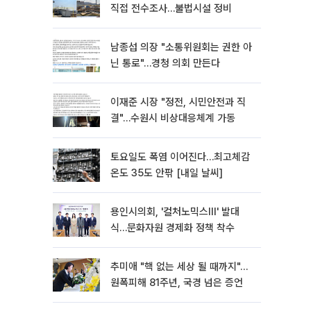
직접 전수조사…불법시설 정비
남종섭 의장 "소통위원회는 권한 아
닌 통로"…경청 의회 만든다
이재준 시장 "정전, 시민안전과 직
결"…수원시 비상대응체계 가동
토요일도 폭염 이어진다…최고체감
온도 35도 안팎 [내일 날씨]
용인시의회, '컬처노믹스Ⅲ' 발대
식…문화자원 경제화 정책 착수
추미애 "핵 없는 세상 될 때까지"…
원폭피해 81주년, 국경 넘은 증언