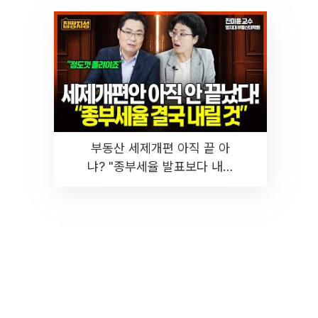
부동산 세제개편 아직 끝 아
냐? "종부세율 발표보다 내릴
것" 장기거주·양도세 전망 I 집
땅지성 I 김인만, 진미윤