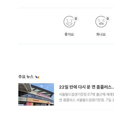
0
0
좋아요
화나요
주요 뉴스
22일 만에 다시 문 연 홈플러스
서울월드컵경기장점 67명 출근해 재개점 
연 홈플러스 서울월드컵경기장점. 7일 
우유, 과일 같은 신선식품이 차근차근 자