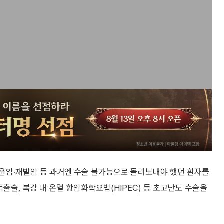
윤암·재발암 등 과거엔 수술 불가능으로 돌려보내야 했던 환자를
적출술, 복강 내 온열 항암화학요법(HIPEC) 등 초고난도 수술을