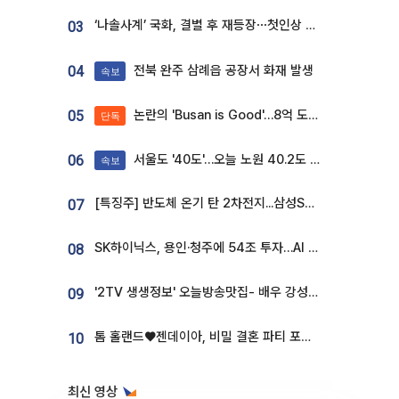
‘나솔사계’ 국화, 결별 후 재등장⋯첫인상 투표 휩쓸고 ‘인기녀’ 등극
03
전북 완주 삼례읍 공장서 화재 발생
04
속보
논란의 'Busan is Good'…8억 도시브랜드, 용산 대통령실 CI 업체가 수행
05
단독
서울도 '40도'…오늘 노원 40.2도 기록
06
속보
[특징주] 반도체 온기 탄 2차전지...삼성SDI, 장 초반 7% 넘게 껑충
07
SK하이닉스, 용인·청주에 54조 투자…AI 메모리 생산기지 키운다
08
'2TV 생생정보' 오늘방송맛집- 배우 강성진 단골! 쌀국수ㆍ푸팟퐁 커리 맛집 '블○○○'
09
톰 홀랜드♥젠데이아, 비밀 결혼 파티 포착⋯호텔 대관비만 9억
10
최신 영상