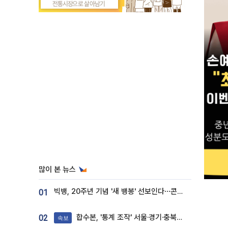
많이 본 뉴스
빅뱅, 20주년 기념 '새 뱅봉' 선보인다⋯콘서트 앞두고 팝업 개최
01
합수본, '통계 조작' 서울·경기·충북 선관위 등 추가 압수수색
02
속보