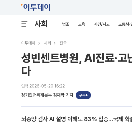
사회
법조
교육
사건/사고
노동/취
이투데이
사회
전국
성빈센트병원, AI진료·고
다
입력 2026-05-20 16:22
경기인천취재본부 김재학 기자
구독
뇌종양 검사 AI 설명 이해도 83% 입증…국제 