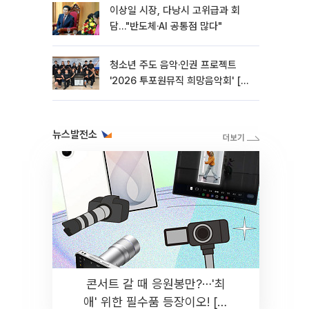
이상일 시장, 다낭시 고위급과 회
담…"반도체·AI 공통점 많다"
청소년 주도 음악·인권 프로젝트
'2026 투포원뮤직 희망음악회' [포
토]
뉴스발전소
콘서트 갈 때 응원봉만?⋯'최
애' 위한 필수품 등장이오! [솔