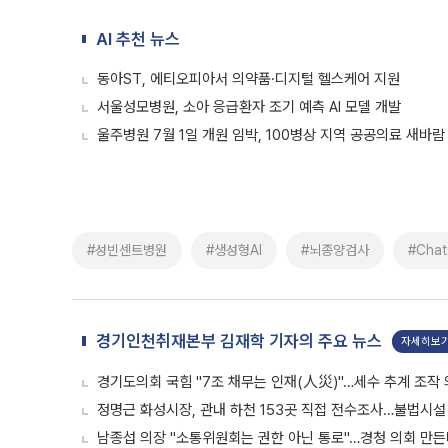
AI 추천 뉴스
동아ST, 에티오피아서 의약품·디지털 헬스케어 지원
서울성모병원, 소아 응급환자 조기 예측 AI 모델 개발
울주병원 7월 1일 개원 임박, 100병상 지역 공공의료 새바람
#성빈센트병원
#생성형AI
#뇌종양검사
#Cha
경기인천취재본부 김재학 기자의 주요 뉴스
자세히보
경기도의회 국힘 "7조 채무는 인재(人災)"…세수 추계 조작
정명근 화성시장, 관내 하천 153곳 직접 전수조사…불법시설
남종섭 의장 "소통위원회는 권한 아닌 통로"…경청 의회 만