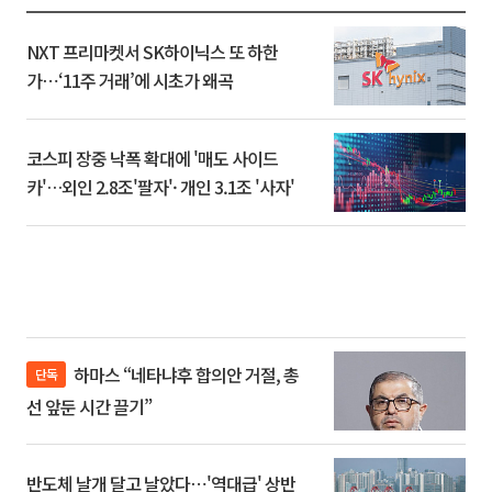
NXT 프리마켓서 SK하이닉스 또 하한
가⋯‘11주 거래’에 시초가 왜곡
코스피 장중 낙폭 확대에 '매도 사이드
카'…외인 2.8조'팔자'· 개인 3.1조 '사자'
하마스 “네타냐후 합의안 거절, 총
단독
선 앞둔 시간 끌기”
반도체 날개 달고 날았다⋯'역대급' 상반