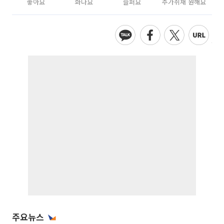
좋아요
화나요
슬퍼요
추가취재 원해요
주요뉴스