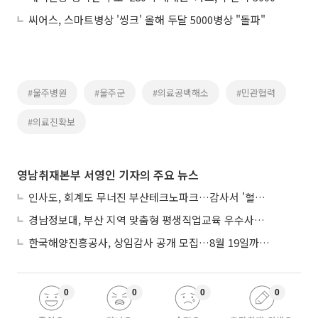
씨어스, 스마트병상 '씽크' 올해 두달 5000병상 "돌파"
#울주병원
#울주군
#의료공백해소
#민관협력
#의료진확보
영남취재본부 서영인 기자의 주요 뉴스
인사도, 회계도 무너진 부산테크노파크…감사서 '혈세 유용·인사 뒤집기' 적발
경남정보대, 부산 지역 맞춤형 평생직업교육 우수사례로 혁신 주도
한국해양진흥공사, 상임감사 공개 모집…8월 19일까지 접수
0
0
0
0