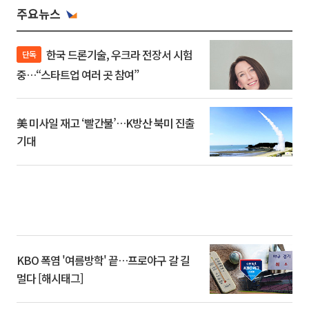
주요뉴스
한국 드론기술, 우크라 전장서 시험
단독
중…“스타트업 여러 곳 참여”
美 미사일 재고 ‘빨간불’…K방산 북미 진출
기대
KBO 폭염 '여름방학' 끝…프로야구 갈 길
멀다 [해시태그]