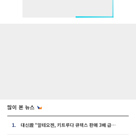
많이 본 뉴스
대신證 “알테오젠, 키트루다 큐렉스 판매 3배 급증…목표가 41만원 상향”
1.