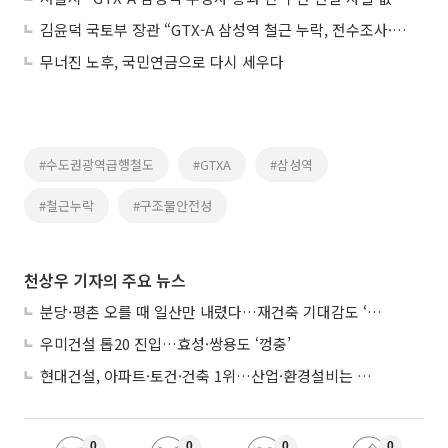
김윤덕 국토부 장관 “GTX-A 삼성역 철근 누락, 전수조사·감사 착수”
무너진 노후, 국민연금으로 다시 세우다
#수도권광역급행철도
#GTXA
#삼성역
#철근누락
#구조물안전성
천상우 기자의 주요 뉴스
분당·평촌 오를 때 일산만 내렸다…재건축 기대감도 ‘무색’
우미건설 톱20 진입…효성·쌍용도 ‘껑충’
현대건설, 아파트·토건·건축 1위…산업·환경설비는 삼성E&A
0
0
0
0