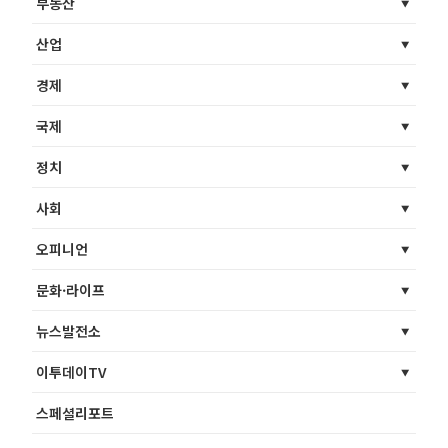
부동산
산업
경제
국제
정치
사회
오피니언
문화·라이프
뉴스발전소
이투데이TV
스페셜리포트