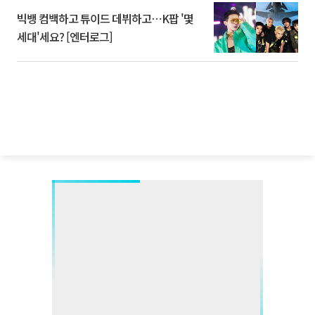
빅뱅 컴백하고 튜이드 데뷔하고⋯K팝 '몇
세대'세요? [엔터로그]