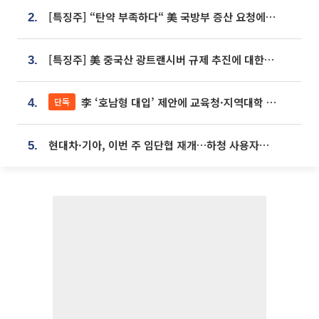
[특징주] “탄약 부족하다“ 美 국방부 증산 요청에⋯국내 방산주 급등세
2.
[특징주] 美 중국산 광트랜시버 규제 추진에 대한광통신 등 광통신株 강세
3.
李 ‘호남형 대입’ 제안에 교육청·지역대학 서·논술형 입시 연계 '착수'
단독
4.
현대차·기아, 이번 주 임단협 재개…하청 사용자성 재심도 ‘변수’
5.