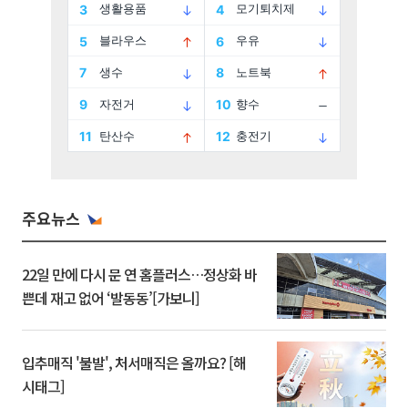
주요뉴스
22일 만에 다시 문 연 홈플러스…정상화 바
쁜데 재고 없어 ‘발동동’[가보니]
입추매직 '불발', 처서매직은 올까요? [해
시태그]