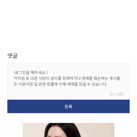
댓글
0 / 300