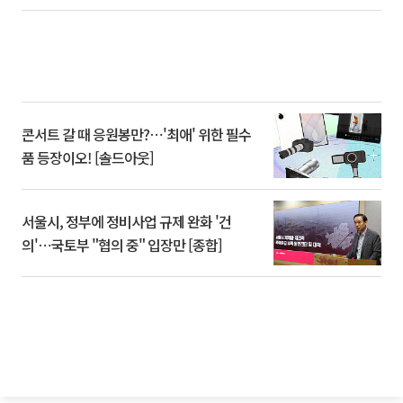
콘서트 갈 때 응원봉만?⋯'최애' 위한 필수
품 등장이오! [솔드아웃]
서울시, 정부에 정비사업 규제 완화 '건
의'⋯국토부 "협의 중" 입장만 [종합]