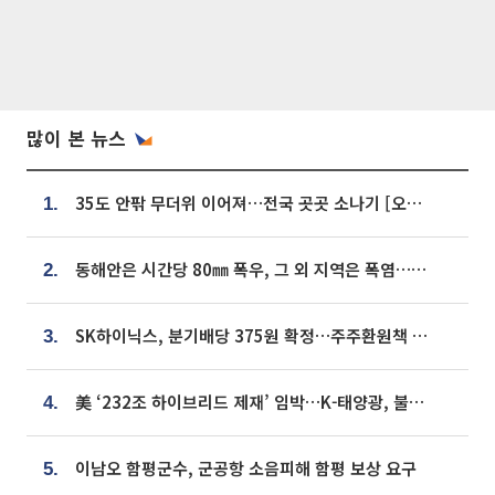
많이 본 뉴스
35도 안팎 무더위 이어져…전국 곳곳 소나기 [오늘 날씨]
1.
동해안은 시간당 80㎜ 폭우, 그 외 지역은 폭염…‘극과 극 날씨’
2.
SK하이닉스, 분기배당 375원 확정…주주환원책 9월로 앞당겨 발표
3.
美 ‘232조 하이브리드 제재’ 임박…K-태양광, 불확실성 털고 날개 다나
4.
이남오 함평군수, 군공항 소음피해 함평 보상 요구
5.