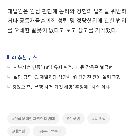
대법원은 원심 판단에 논리와 경험의 법칙을 위반하
거나 공동재물손괴죄 성립 및 정당행위에 관한 법리
를 오해한 잘못이 없다고 보고 상고를 기각했다.
AI 추천 뉴스
'서부지법 난동' 18명 유죄 확정...다큐 감독은 벌금형
‘설탕 담합’ CJ제일제당·삼양사 前 경영진 전원 실형 피했다…法 “폭리 취했다 보기 어려워”
정원오 측, ‘폭행 사건 거짓 해명’ 주장에 “사실 아냐”
#전국장애인차별철폐연대
#전장연
#박경석
#대법원
#공동재물손괴