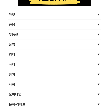
마켓
금융
부동산
산업
경제
국제
정치
사회
오피니언
문화·라이프