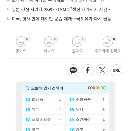
일본 강진 사망자 28명⋯TSMC "생산 재개까지 시간 필요해"
미국, 엿새 만에 대이란 공습 재개⋯국제유가 다시 급등
0
0
0
0
좋아요
화나요
슬퍼요
추가취재 원해요