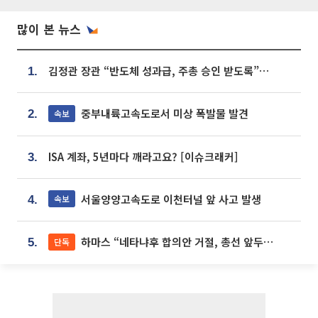
많이 본 뉴스
김정관 장관 “반도체 성과급, 주총 승인 받도록”…상법·자본시장법 개정 시사
1.
중부내륙고속도로서 미상 폭발물 발견
속보
2.
ISA 계좌, 5년마다 깨라고요? [이슈크래커]
3.
서울양양고속도로 이천터널 앞 사고 발생
속보
4.
하마스 “네타냐후 합의안 거절, 총선 앞두고 시간 끌기”
단독
5.