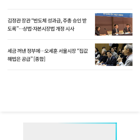
김정관 장관 “반도체 성과급, 주총 승인 받
도록”…상법·자본시장법 개정 시사
세금 꺼낸 정부에…오세훈 서울시장 “집값
해법은 공급” [종합]