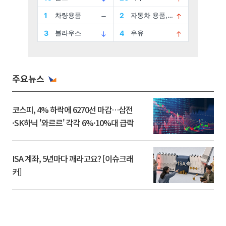
주요뉴스
코스피, 4% 하락에 6270선 마감…삼전
·SK하닉 '와르르' 각각 6%·10%대 급락
ISA 계좌, 5년마다 깨라고요? [이슈크래
커]