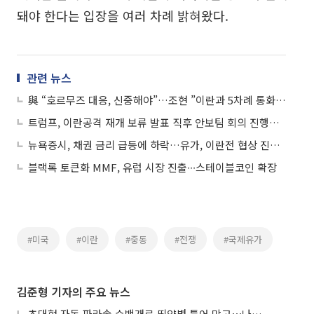
돼야 한다는 입장을 여러 차례 밝혀왔다.
관련 뉴스
與 “호르무즈 대응, 신중해야”…조현 ”이란과 5차례 통화, 선원 안전 보호 총력”
트럼프, 이란공격 재개 보류 발표 직후 안보팀 회의 진행…군사옵션 브리핑 받아
뉴욕증시, 채권 금리 급등에 하락…유가, 이란전 협상 진전 기대에 하락
블랙록 토큰화 MMF, 유럽 시장 진출∙∙∙스테이블코인 확장
#미국
#이란
#중동
#전쟁
#국제유가
김준형 기자의 주요 뉴스
초대형 자동 파라솔 수백개로 뙤약볕 틀어 막고⋯나라별 폭염 생존법