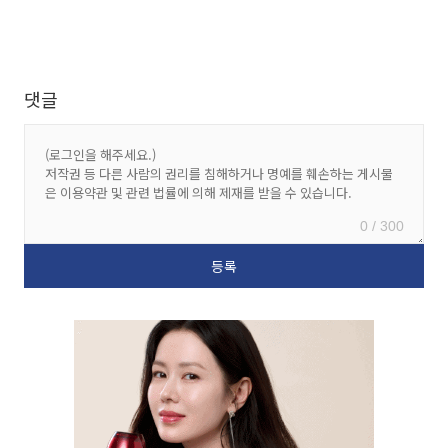
댓글
0 / 300