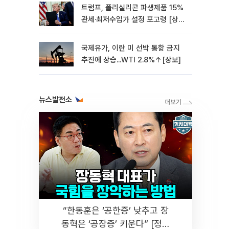
트럼프, 폴리실리콘 파생제품 15%
관세·최저수입가 설정 포고령 [상
보]
국제유가, 이란 미 선박 통항 금지
추진에 상승...WTI 2.8%↑[상보]
뉴스발전소
“한동훈은 ‘공한증’ 낮추고 장
동혁은 ‘공장증’ 키운다” [정치