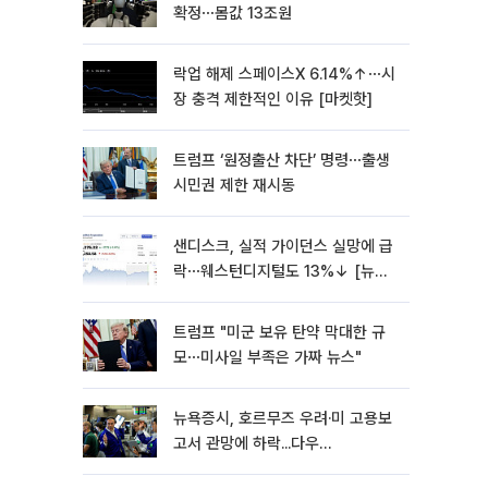
확정⋯몸값 13조원
락업 해제 스페이스X 6.14%↑⋯시
장 충격 제한적인 이유 [마켓핫]
트럼프 ‘원정출산 차단’ 명령⋯출생
시민권 제한 재시동
샌디스크, 실적 가이던스 실망에 급
락⋯웨스턴디지털도 13%↓ [뉴욕
증시 무버]
트럼프 "미군 보유 탄약 막대한 규
모⋯미사일 부족은 가짜 뉴스"
뉴욕증시, 호르무즈 우려·미 고용보
고서 관망에 하락...다우
0.85%↓[종합]