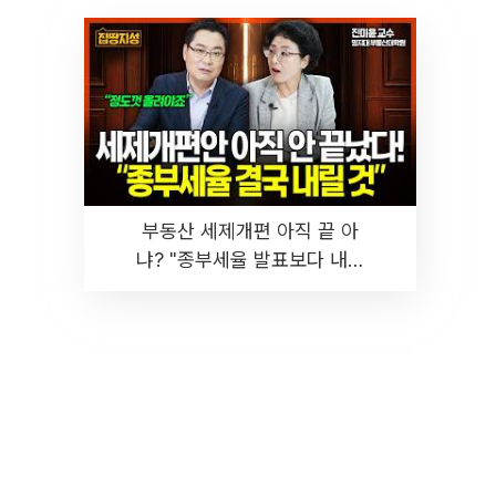
부동산 세제개편 아직 끝 아
냐? "종부세율 발표보다 내릴
것" 장기거주·양도세 전망 I 집
땅지성 I 김인만, 진미윤