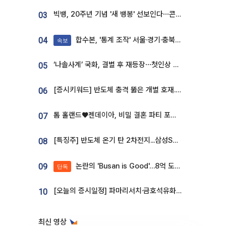
빅뱅, 20주년 기념 '새 뱅봉' 선보인다⋯콘서트 앞두고 팝업 개최
03
합수본, '통계 조작' 서울·경기·충북 선관위 등 추가 압수수색
04
속보
‘나솔사계’ 국화, 결별 후 재등장⋯첫인상 투표 휩쓸고 ‘인기녀’ 등극
05
[증시키워드] 반도체 충격 뚫은 개별 호재...포스코퓨처엠·에코프로·한화솔루션 '눈길'
06
톰 홀랜드♥젠데이아, 비밀 결혼 파티 포착⋯호텔 대관비만 9억
07
[특징주] 반도체 온기 탄 2차전지...삼성SDI, 장 초반 7% 넘게 껑충
08
논란의 'Busan is Good'…8억 도시브랜드, 용산 대통령실 CI 업체가 수행
09
단독
[오늘의 증시일정] 파마리서치·금호석유화학·코오롱인더·상상인증권 등
10
최신 영상