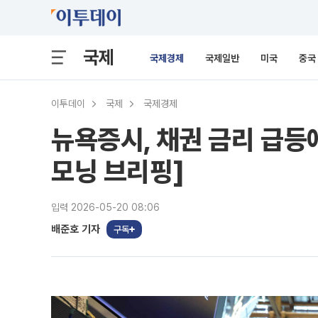
국제
국제경제
국제일반
미국
중국
이투데이
국제
국제경제
뉴욕증시, 채권 금리 급등
모닝 브리핑]
입력 2026-05-20 08:06
배준호 기자
구독