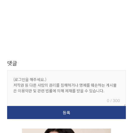
댓글
0 / 300