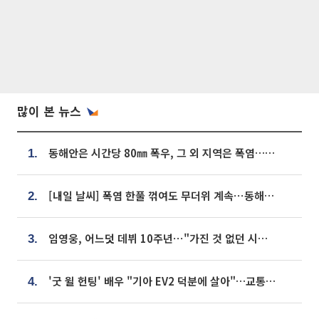
많이 본 뉴스
동해안은 시간당 80㎜ 폭우, 그 외 지역은 폭염…‘극과 극 날씨’
1.
[내일 날씨] 폭염 한풀 꺾여도 무더위 계속⋯동해안 이틀 연속 비
2.
임영웅, 어느덧 데뷔 10주년⋯"가진 것 없던 시절, 내 앞엔 20명의 팬뿐"
3.
'굿 윌 헌팅' 배우 "기아 EV2 덕분에 살아"…교통사고 후 안전성 극찬
4.