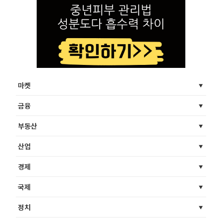
마켓
금융
부동산
산업
경제
국제
정치