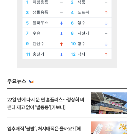
주요뉴스
22일 만에 다시 문 연 홈플러스…정상화 바
쁜데 재고 없어 ‘발동동’[가보니]
입추매직 '불발', 처서매직은 올까요? [해