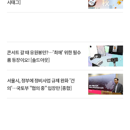
시태그]
콘서트 갈 때 응원봉만?⋯'최애' 위한 필수
품 등장이오! [솔드아웃]
서울시, 정부에 정비사업 규제 완화 '건
의'⋯국토부 "협의 중" 입장만 [종합]