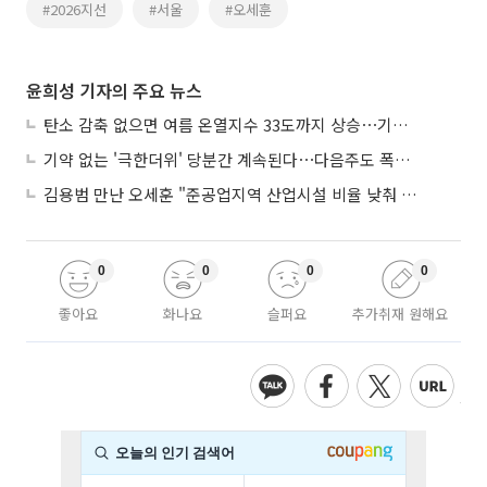
#2026지선
#서울
#오세훈
윤희성 기자의 주요 뉴스
탄소 감축 없으면 여름 온열지수 33도까지 상승⋯기상청, 2100년 미래전망
기약 없는 '극한더위' 당분간 계속된다⋯다음주도 폭염·열대야 지속
김용범 만난 오세훈 "준공업지역 산업시설 비율 낮춰 공급 늘려야"
0
0
0
0
좋아요
화나요
슬퍼요
추가취재 원해요