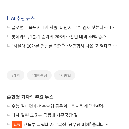
AI 추천 뉴스
글로벌 교육도시 1위 서울, 대만서 우수 인재 찾는다… 14개 대학 총출동
롯데카드, 1분기 순이익 206억⋯전년 대비 44% 증가
“서울대 10개론 현실론 직면”…사총협서 나온 ‘지역대학 재편’ 신호탄
#대학
#대학총장
#사총협
손현경 기자의 주요 뉴스
수능 절대평가·서논술형 공론화⋯입시업계 “변별력·사교육 대책 먼저”
다시 열린 교육부 국립대 사무국장 길
교육부 국립대 사무국장 ‘공무원 배제’ 풀리나…응시자격 다시 열렸다
단독