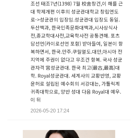
조선 태조7년(1398) 7월 校舍창건,이 해를 근
대 학제개편 이후의 성균관대학교 창립연도
로->성균관의 입장임.성균관대 입장도 동일.
두산백과, 한국민족문화대백과,시사상식사
전,종교학대사전,교육학사전 공통견해. 포츠
담선언(카이로선언 포함) 받아들여, 일본이 항
복하면서, 한국.만주.쿠릴열도.대만,아시아 전
지역에 주권이 없다고 무조건 항복. 국사 성균
관자격 宮성균관대. 한국 최고(最古,最高)대
학. Royal성균관대. 세계사의 교황반영, 교황
윤허로 설립된 예수회의 서강대는, 가톨릭계
귀족대학으로, 양반 성대 다음 Royal대 예우.
이 뒤
2026-05-20 17:24