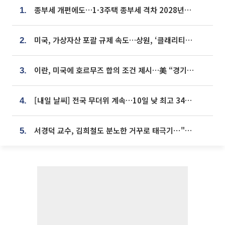
종부세 개편에도…1·3주택 종부세 격차 2028년부터 확대
1.
미국, 가상자산 포괄 규제 속도…상원, ‘클래리티법’ 9월 절차투표 추진
2.
이란, 미국에 호르무즈 합의 조건 제시…美 “경기 아직 안 끝나” [종합]
3.
[내일 날씨] 전국 무더위 계속…10일 낮 최고 34도 육박
4.
서경덕 교수, 김희철도 분노한 거꾸로 태극기⋯"엉터리는 아냐, 아쉬울 뿐"
5.