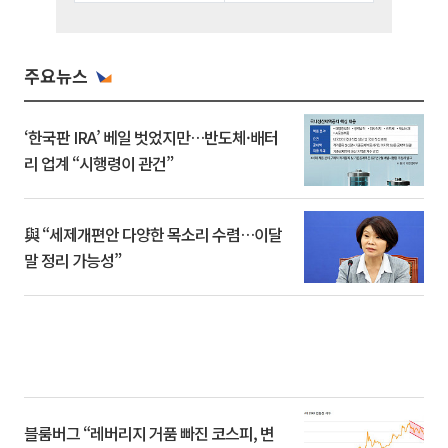
주요뉴스
‘한국판 IRA’ 베일 벗었지만…반도체·배터
리 업계 “시행령이 관건”
與 “세제개편안 다양한 목소리 수렴…이달
말 정리 가능성”
블룸버그 “레버리지 거품 빠진 코스피, 변