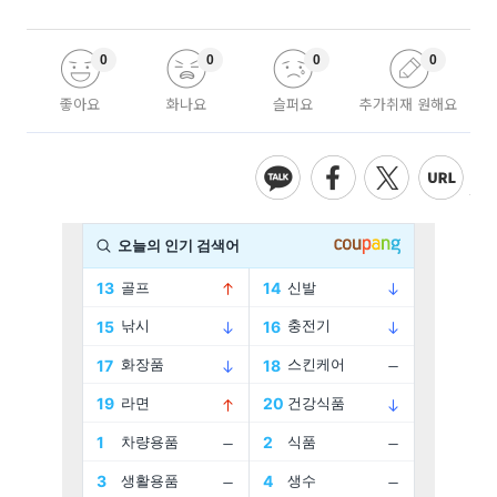
0
0
0
0
좋아요
화나요
슬퍼요
추가취재 원해요