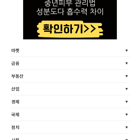
마켓
금융
부동산
산업
경제
국제
정치
사회