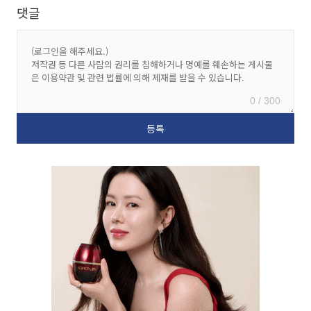
댓글
0 / 300