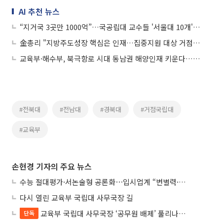
AI 추천 뉴스
“지거국 3곳만 1000억”…국공립대 교수들 '서울대 10개' 반발
金총리 "지방주도성장 핵심은 인재…집중지원 대상 거점국립대 3곳 선정 중요"
교육부·해수부, 북극항로 시대 동남권 해양인재 키운다…1200억 지원
#전북대
#전남대
#경북대
#거점국립대
#교육부
손현경 기자의 주요 뉴스
수능 절대평가·서논술형 공론화⋯입시업계 “변별력·사교육 대책 먼저”
다시 열린 교육부 국립대 사무국장 길
교육부 국립대 사무국장 ‘공무원 배제’ 풀리나…응시자격 다시 열렸다
단독