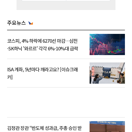
주요뉴스
코스피, 4% 하락에 6270선 마감…삼전
·SK하닉 '와르르' 각각 6%·10%대 급락
ISA 계좌, 5년마다 깨라고요? [이슈크래
커]
김정관 장관 “반도체 성과급, 주총 승인 받