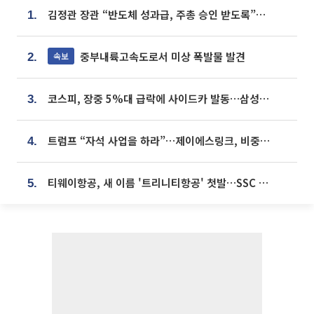
김정관 장관 “반도체 성과급, 주총 승인 받도록”…상법·자본시장법 개정 시사
1.
중부내륙고속도로서 미상 폭발물 발견
속보
2.
코스피, 장중 5%대 급락에 사이드카 발동…삼성·SK 동반 폭락
3.
트럼프 “자석 사업을 하라”…제이에스링크, 비중국 영구자석 공급망 구축 속도
4.
티웨이항공, 새 이름 '트리니티항공' 첫발…SSC 전략 본격화
5.