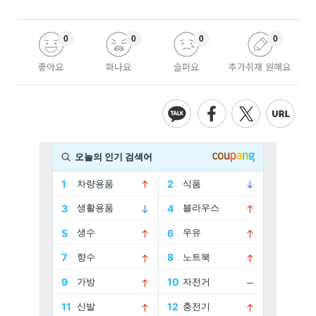
0
0
0
0
좋아요
화나요
슬퍼요
추가취재 원해요