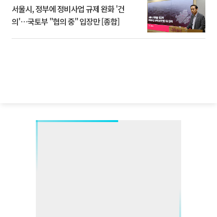
서울시, 정부에 정비사업 규제 완화 '건
의'⋯국토부 "협의 중" 입장만 [종합]