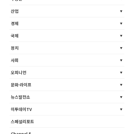
산업
경제
국제
정치
사회
오피니언
문화·라이프
뉴스발전소
이투데이TV
스페셜리포트
Channel 5