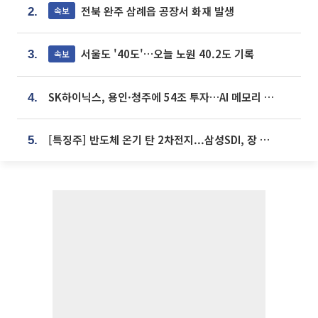
전북 완주 삼례읍 공장서 화재 발생
속보
2.
서울도 '40도'…오늘 노원 40.2도 기록
속보
3.
SK하이닉스, 용인·청주에 54조 투자…AI 메모리 생산기지 키운다
4.
[특징주] 반도체 온기 탄 2차전지...삼성SDI, 장 초반 7% 넘게 껑충
5.