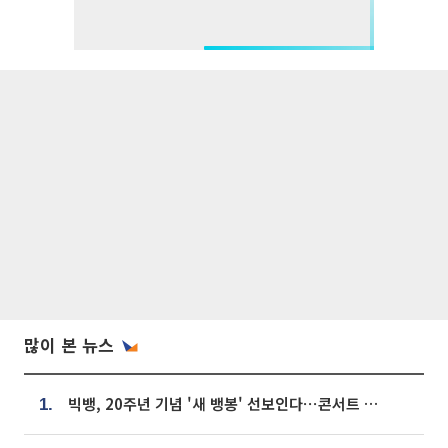
많이 본 뉴스
빅뱅, 20주년 기념 '새 뱅봉' 선보인다⋯콘서트 앞두고 팝업 개최
1.