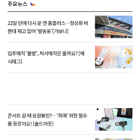
주요뉴스
22일 만에 다시 문 연 홈플러스…정상화 바
쁜데 재고 없어 ‘발동동’[가보니]
입추매직 '불발', 처서매직은 올까요? [해
시태그]
콘서트 갈 때 응원봉만?⋯'최애' 위한 필수
품 등장이오! [솔드아웃]