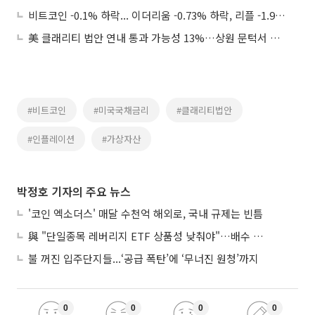
비트코인 -0.1% 하락... 이더리움 -0.73% 하락, 리플 -1.96% 하락
美 클래리티 법안 연내 통과 가능성 13%…상원 문턱서 제동
#비트코인
#미국국채금리
#클래리티법안
#인플레이션
#가상자산
박정호 기자의 주요 뉴스
'코인 엑소더스' 매달 수천억 해외로, 국내 규제는 빈틈
與 "단일종목 레버리지 ETF 상품성 낮춰야"…배수 조정안도 거론
불 꺼진 입주단지들...‘공급 폭탄’에 ‘무너진 원청’까지
0
0
0
0