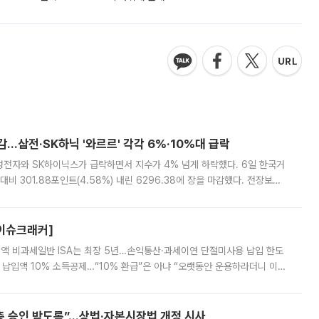
감…삼전·SK하닉 '와르르' 각각 6%·10%대 급락
삼성전자와 SK하이닉스가 급락하면서 지수가 4% 넘게 하락했다. 6일 한국거
비 301.88포인트(4.58%) 내린 6296.38에 장을 마감했다. 전장보다
스피는 장중 한때 6550.94까지 오르기도 했으나 6238.32까지 밀리기도 했
[이슈크래커]
 전액 비과세일반 ISA는 최장 5년…손익통산·과세이연 단절미사용 납입 한도
납입액 10% 소득공제…“10% 환급”은 아냐 “오랫동안 운용하라더니 이제
 ‘만능 절세 통장’으로 불리는 개인종합자산관리계좌(ISA)가 두 갈래로 개
주총 승인 받도록”…상법·자본시장법 개정 시사