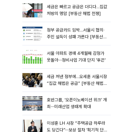
세금은 빠르고 공급은 더디다…집값
처방의 명암 [부동산 해법 전쟁]
정부 공급카드 임박…서울시 협의·
주민 설득이 성패 가른다 [부동산
해법 전쟁]
서울 아파트 경매 4개월째 감정가
웃돌아⋯정비사업 기대 단지 '후끈'
세금 꺼낸 정부에…오세훈 서울시장
“집값 해법은 공급” [부동산 해법
전쟁]
호반그룹, ‘오픈이노베이션 위크’ 개
최⋯미래산업 생태계 확대
이성훈 LH 사장 “주택공급 하루라
도 당긴다”⋯보상 절차 ‘획기적 단