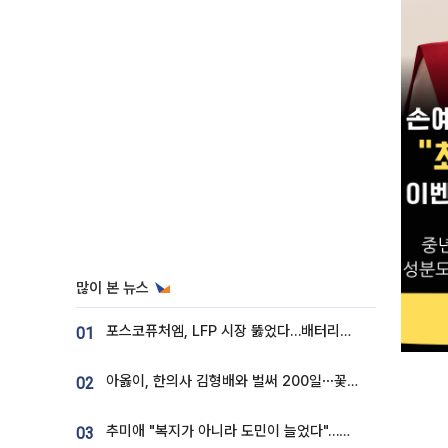
많이 본 뉴스
포스코퓨처엠, LFP 시장 뚫었다…배터리사와 대규모 장기 공급 합의
01
아옳이, 한의사 김형배와 벌써 200일⋯꽃다발 들고 "프러포즈 아냐"
02
추미애 "복지가 아니라 도민이 늘었다"…재정난 책임론 정면돌파
03