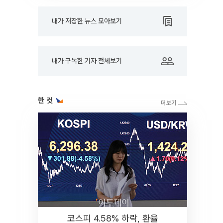
내가 저장한 뉴스 모아보기
내가 구독한 기자 전체보기
한 컷
코스피 4.58% 하락, 환율