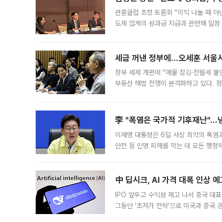
관훈클럽 초청 토론회 “이익 나눌 때 아
도체 업계의 성과급 지급과 관련해 일정
최근 상법·자본시장법 개정으로 기업 지
세금 꺼낸 정부에…오세훈 서울시장
정부 세제 개편에 “매물 잠김·전월세 불
부동산 해법 전쟁이 본격화하고 있다. 
드를 꺼내자 서울시는 전·월세 부담만 
李 "폭염은 국가적 기후재난"…냉
이재명 대통령은 6일 사상 최악의 폭염
안전 등 인명 피해를 막는 데 모든 행
인프라 확충 계획을 내년도 예산안에 반
中 딥시크, AI 가격 대폭 인상 
IPO 앞두고 수익성 제고 나서 중국 대표
그동안 ‘초저가 전략’으로 미국과 중국
가된다. 블룸버그통신에 따르면 딥시크는