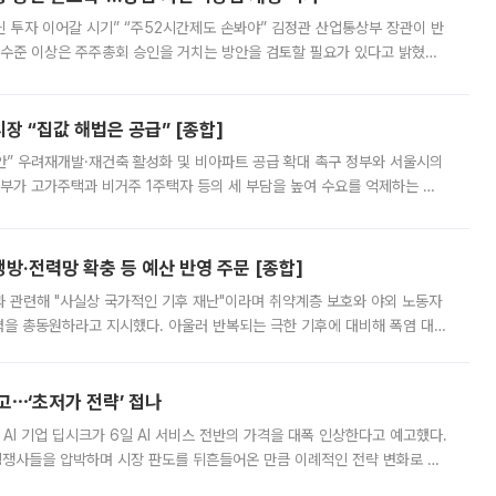
닌 투자 이어갈 시기” “주52시간제도 손봐야” 김정관 산업통상부 장관이 반
 수준 이상은 주주총회 승인을 거치는 방안을 검토할 필요가 있다고 밝혔다.
배구조와 주주권 강화 논의가 이어지는 가운데, 핵심 연구인력에 대한
 “집값 해법은 공급” [종합]
안” 우려재개발·재건축 활성화 및 비아파트 공급 확대 촉구 정부와 서울시의
정부가 고가주택과 비거주 1주택자 등의 세 부담을 높여 수요를 억제하는 카
키울 것이라며 세금이 아닌 공급이 근본적인 처방이라고 전면 반박했다.
방·전력망 확충 등 예산 반영 주문 [종합]
과 관련해 "사실상 국가적인 기후 재난"이라며 취약계층 보호와 야외 노동자
정력을 총동원하라고 지시했다. 아울러 반복되는 극한 기후에 대비해 폭염 대응
영하는 방안도 검토하라고 주문했다. 이 대통령은 이날 폭염·가뭄 대
예고⋯‘초저가 전략’ 접나
 AI 기업 딥시크가 6일 AI 서비스 전반의 가격을 대폭 인상한다고 예고했다.
 경쟁사들을 압박하며 시장 판도를 뒤흔들어온 만큼 이례적인 전략 변화로 평
 이날 공지를 통해 구체적인 인상 폭은 공개하지 않았지만 상당한 수