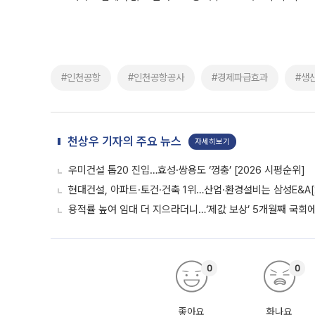
#인천공항
#인천공항공사
#경제파급효과
#생
천상우 기자의 주요 뉴스
자세히보기
우미건설 톱20 진입…효성·쌍용도 ‘껑충’ [2026 시평순위]
현대건설, 아파트·토건·건축 1위…산업·환경설비는 삼성E&A[
용적률 높여 임대 더 지으라더니…‘제값 보상’ 5개월째 국회
0
0
좋아요
화나요