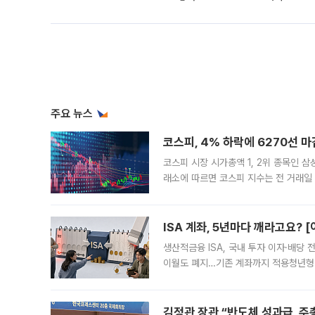
주요 뉴스
코스피, 4% 하락에 6270선 마
코스피 시장 시가총액 1, 2위 종목인 
래소에 따르면 코스피 지수는 전 거래일 대
1.81% 내린 6478.75에 출발한 코
다. 이날 오전
ISA 계좌, 5년마다 깨라고요? 
생산적금융 ISA, 국내 투자 이자·배당
이월도 폐지…기존 계좌까지 적용청년형 
는 5년마다 계좌를 해지하라는 건가요?”
편을
김정관 장관 “반도체 성과급, 