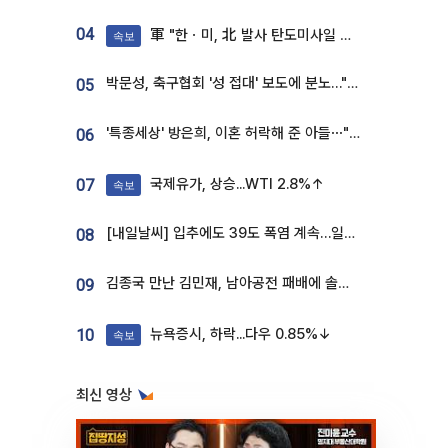
04
軍 "한ㆍ미, 北 발사 탄도미사일 제원 정밀분석 중"
속보
박문성, 축구협회 '성 접대' 보도에 분노…"다 말아먹으려고 작정했나"
05
'특종세상' 방은희, 이혼 허락해 준 아들⋯"너무 잘 커줬다" 오열
06
국제유가, 상승...WTI 2.8%↑
07
속보
[내일날씨] 입추에도 39도 폭염 계속…일부 지역 소나기
08
김종국 만난 김민재, 남아공전 패배에 솔직한 속내⋯"선수들도 못하긴 했다"
09
뉴욕증시, 하락...다우 0.85%↓
10
속보
최신 영상