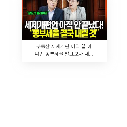
부동산 세제개편 아직 끝 아
냐? "종부세율 발표보다 내릴
것" 장기거주·양도세 전망 I 집
땅지성 I 김인만, 진미윤