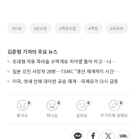
#미국
#잠수함
#핵잠수함
#핵잠
#국무부
김준형 기자의 주요 뉴스
초대형 자동 파라솔 수백개로 뙤약볕 틀어 막고⋯나라별 폭염 생존법
일본 강진 사망자 28명⋯TSMC "생산 재개까지 시간 필요해"
미국, 엿새 만에 대이란 공습 재개⋯국제유가 다시 급등
0
0
0
0
좋아요
화나요
슬퍼요
추가취재 원해요