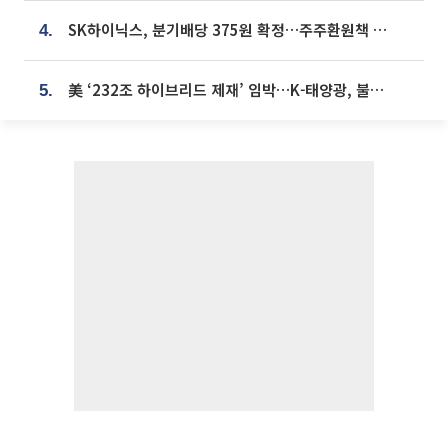
SK하이닉스, 분기배당 375원 확정…주주환원책 9월로 앞당겨 발표
4.
美 ‘232조 하이브리드 제재’ 임박…K-태양광, 불확실성 털고 날개 다나
5.