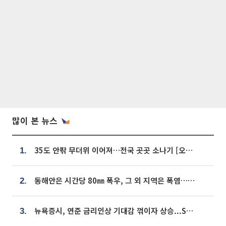
많이 본 뉴스
35도 안팎 무더위 이어져…전국 곳곳 소나기 [오늘 날씨]
1.
동해안은 시간당 80㎜ 폭우, 그 외 지역은 폭염…‘극과 극 날씨’
2.
뉴욕증시, 연준 금리인상 기대감 꺾이자 상승...S&P500 사상 최고치 [종합]
3.