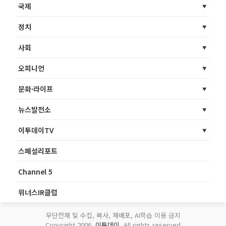
국제
정치
사회
오피니언
문화·라이프
뉴스발전소
이투데이TV
스페셜리포트
Channel 5
위너스IR클럽
무단전재 및 수집, 복사, 재배포, AI학습 이용 금지
Copyright 2006.
이투데이
. All rights reserved