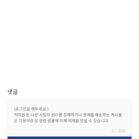
댓글
0 / 300