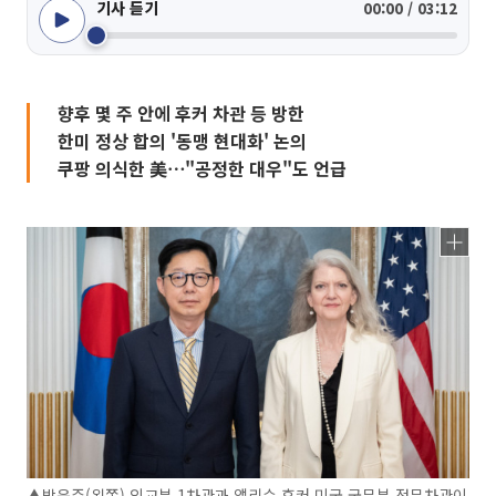
기사 듣기
00:00 / 03:12
향후 몇 주 안에 후커 차관 등 방한
한미 정상 합의 '동맹 현대화' 논의
쿠팡 의식한 美⋯"공정한 대우"도 언급
▲박윤주(왼쪽) 외교부 1차관과 앨리슨 후커 미국 국무부 정무차관이