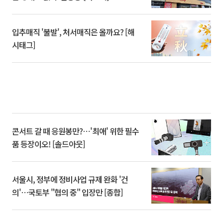
입추매직 '불발', 처서매직은 올까요? [해
시태그]
콘서트 갈 때 응원봉만?⋯'최애' 위한 필수
품 등장이오! [솔드아웃]
서울시, 정부에 정비사업 규제 완화 '건
의'⋯국토부 "협의 중" 입장만 [종합]