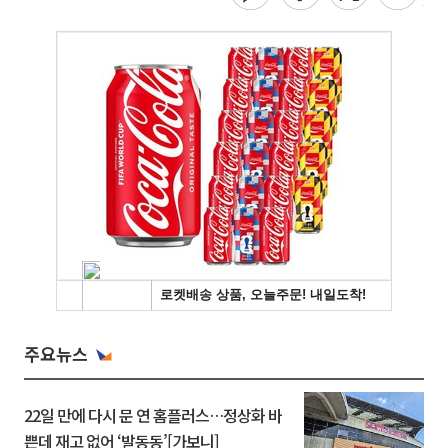
주요뉴스
22일 만에 다시 문 연 홈플러스…정상화 바
쁜데 재고 없어 ‘발동동’[가보니]