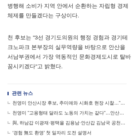
병행해 소비가 지역 안에서 순환하는 자립형 경제
체제를 만들겠다는 구상이다.
천 후보는 "3선 경기도의원의 행정 경험과 경기테
크노파크 본부장의 실무역량을 바탕으로 안산을
서남부권에서 가장 역동적인 문화경제도시로 탈바
꿈시키겠다"고 밝혔다.
관련 뉴스
천영미 안산시장 후보, 추미애와 시화호 현장 시찰…"RE100 선도도시로 만들겠다"
천영미 "고용형태 달라도 노동의 가치는 같다"…안산형 노동존중 4대 공약 발표
與, 하남갑 이광재·평택을 김용남·안산갑 김남국 공천…김용 컷오프
‘경험 無도 환영’ 첫 일자리 도전 설명서