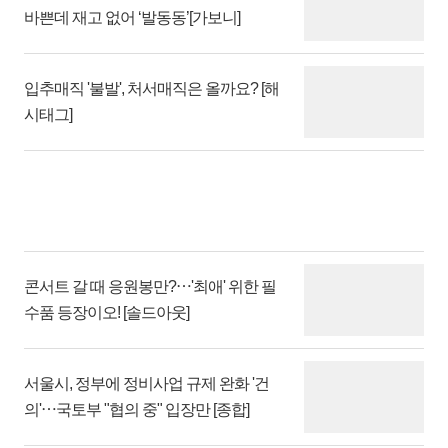
바쁜데 재고 없어 ‘발동동’[가보니]
입추매직 '불발', 처서매직은 올까요? [해
시태그]
콘서트 갈 때 응원봉만?⋯'최애' 위한 필
수품 등장이오! [솔드아웃]
서울시, 정부에 정비사업 규제 완화 '건
의'⋯국토부 "협의 중" 입장만 [종합]