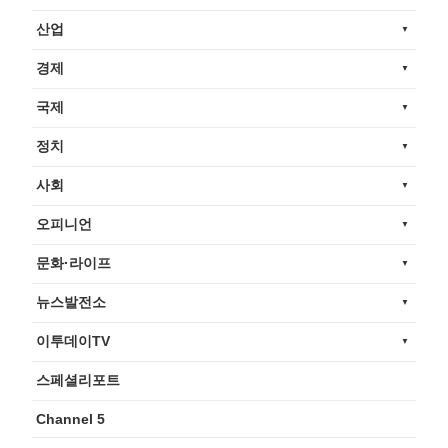
산업
경제
국제
정치
사회
오피니언
문화·라이프
뉴스발전소
이투데이TV
스페셜리포트
Channel 5