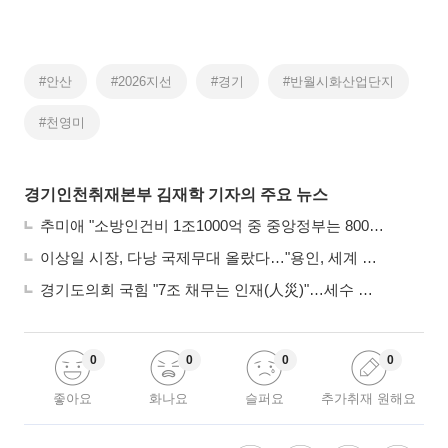
#안산
#2026지선
#경기
#반월시화산업단지
#천영미
경기인천취재본부 김재학 기자의 주요 뉴스
추미애 "소방인건비 1조1000억 중 중앙정부는 800억뿐"
이상일 시장, 다낭 국제무대 올랐다…"용인, 세계 최대 반도체 도시 된다"
경기도의회 국힘 "7조 채무는 인재(人災)"…세수 추계 조작 의혹 제기
0
0
0
0
좋아요
화나요
슬퍼요
추가취재 원해요