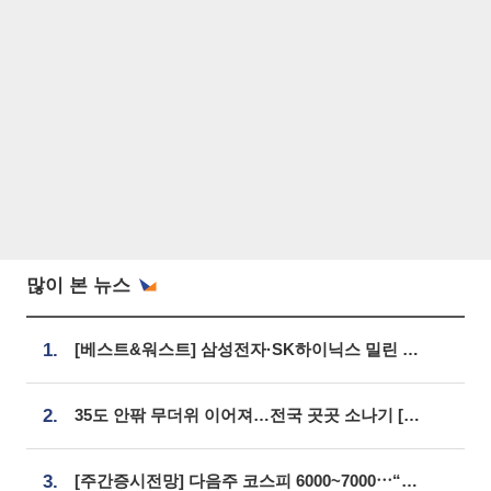
많이 본 뉴스
1.
[베스트&워스트] 삼성전자·SK하이닉스 밀린 한 주…상상인증권은 85% 급등
2.
35도 안팎 무더위 이어져…전국 곳곳 소나기 [오늘 날씨]
3.
[주간증시전망] 다음주 코스피 6000~7000⋯“外人 수급은 정책이 변수”