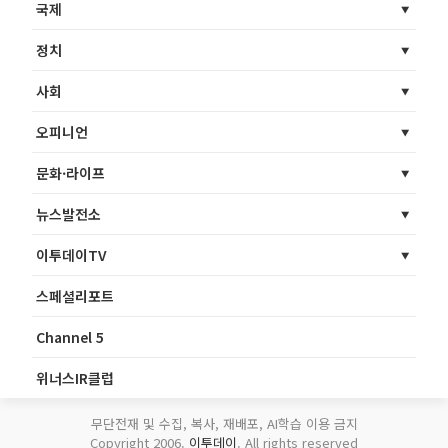
국제
정치
사회
오피니언
문화·라이프
뉴스발전소
이투데이TV
스페셜리포트
Channel 5
위너스IR클럽
무단전재 및 수집, 복사, 재배포, AI학습 이용 금지
Copyright 2006.
이투데이
. All rights reserved