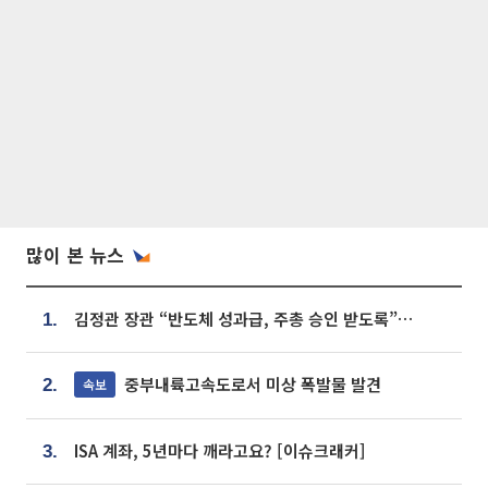
많이 본 뉴스
김정관 장관 “반도체 성과급, 주총 승인 받도록”…상법·자본시장법 개정 시사
1.
중부내륙고속도로서 미상 폭발물 발견
속보
2.
ISA 계좌, 5년마다 깨라고요? [이슈크래커]
3.