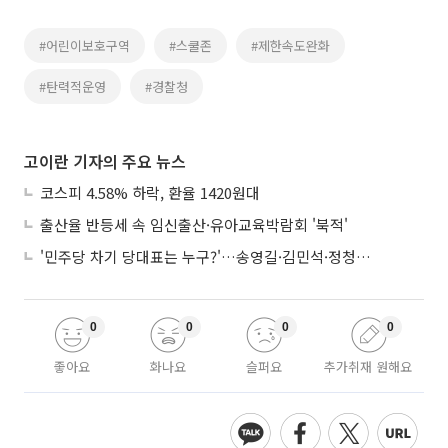
#어린이보호구역
#스쿨존
#제한속도완화
#탄력적운영
#경찰청
고이란 기자의 주요 뉴스
코스피 4.58% 하락, 환율 1420원대
출산율 반등세 속 임신출산·유아교육박람회 '북적'
'민주당 차기 당대표는 누구?'…송영길·김민석·정청래 토론회
0
0
0
0
좋아요
화나요
슬퍼요
추가취재 원해요