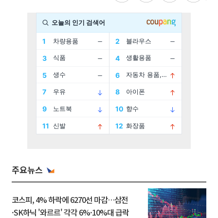
주요뉴스
코스피, 4% 하락에 6270선 마감…삼전
·SK하닉 '와르르' 각각 6%·10%대 급락