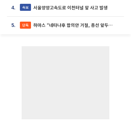
서울양양고속도로 이천터널 앞 사고 발생
속보
4.
하마스 “네타냐후 합의안 거절, 총선 앞두고 시간 끌기”
단독
5.