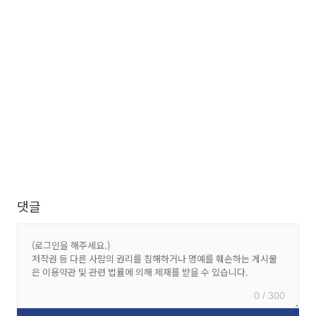
댓글
0 / 300