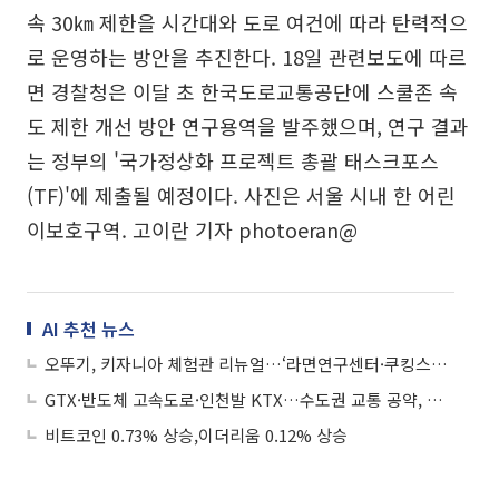
속 30㎞ 제한을 시간대와 도로 여건에 따라 탄력적으
로 운영하는 방안을 추진한다. 18일 관련보도에 따르
면 경찰청은 이달 초 한국도로교통공단에 스쿨존 속
도 제한 개선 방안 연구용역을 발주했으며, 연구 결과
는 정부의 '국가정상화 프로젝트 총괄 태스크포스
(TF)'에 제출될 예정이다. 사진은 서울 시내 한 어린
이보호구역. 고이란 기자 photoeran@
AI 추천 뉴스
오뚜기, 키자니아 체험관 리뉴얼…‘라면연구센터·쿠킹스쿨’ 강화
GTX·반도체 고속도로·인천발 KTX…수도권 교통 공약, 누구의 출퇴근부터 바뀌나
비트코인 0.73% 상승,이더리움 0.12% 상승