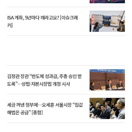
ISA 계좌, 5년마다 깨라고요? [이슈크래
커]
김정관 장관 “반도체 성과급, 주총 승인 받
도록”…상법·자본시장법 개정 시사
세금 꺼낸 정부에…오세훈 서울시장 “집값
해법은 공급” [종합]