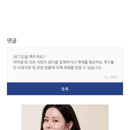
댓글
0 / 300