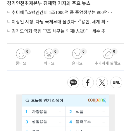
경기인천취재본부 김재학 기자의 주요 뉴스
추미애 "소방인건비 1조1000억 중 중앙정부는 800억뿐"
이상일 시장, 다낭 국제무대 올랐다…"용인, 세계 최대 반도체 도시 된다"
경기도의회 국힘 "7조 채무는 인재(人災)"…세수 추계 조작 의혹 제기
0
0
0
0
좋아요
화나요
슬퍼요
추가취재 원해요