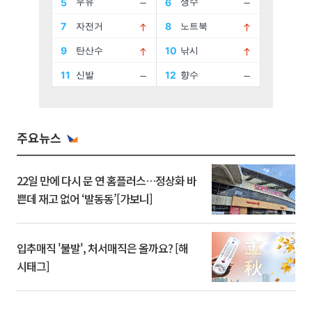
주요뉴스
22일 만에 다시 문 연 홈플러스…정상화 바
쁜데 재고 없어 ‘발동동’[가보니]
입추매직 '불발', 처서매직은 올까요? [해
시태그]