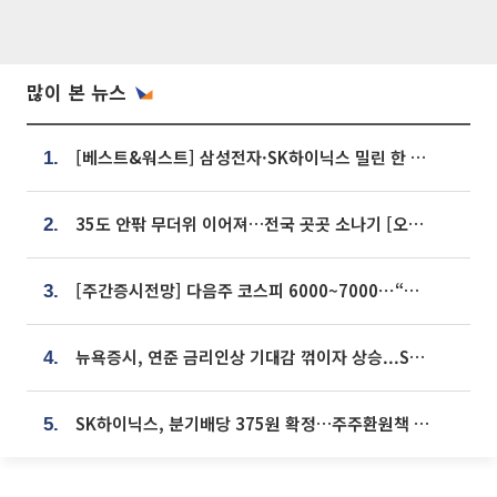
많이 본 뉴스
[베스트&워스트] 삼성전자·SK하이닉스 밀린 한 주…상상인증권은 85% 급등
1.
35도 안팎 무더위 이어져…전국 곳곳 소나기 [오늘 날씨]
2.
[주간증시전망] 다음주 코스피 6000~7000⋯“外人 수급은 정책이 변수”
3.
뉴욕증시, 연준 금리인상 기대감 꺾이자 상승...S&P500 사상 최고치 [종합]
4.
SK하이닉스, 분기배당 375원 확정…주주환원책 9월로 앞당겨 발표
5.