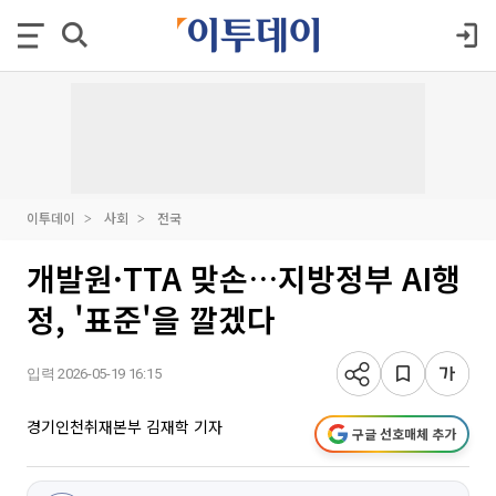
이투데이
사회
전국
개발원·TTA 맞손…지방정부 AI행
정, '표준'을 깔겠다
입력 2026-05-19 16:15
경기인천취재본부 김재학 기자
구글 선호매체 추가