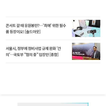
콘서트 갈 때 응원봉만?⋯'최애' 위한 필수
품 등장이오! [솔드아웃]
서울시, 정부에 정비사업 규제 완화 '건
의'⋯국토부 "협의 중" 입장만 [종합]