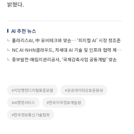
밝혔다.
AI 추천 뉴스
폴라리스AI, 中 유비테크와 맞손… ‘피지컬 AI’ 시장 정조준
NC AI-NHN클라우드, 차세대 AI 기술 및 인프라 협력 체계 구축 맞손
중부발전-매립지관리공사, ‘국제감축사업 공동개발’ 맞손
#지방행정디지털표준모델
#공공데이터상호운용성
#AI행정서비스
#한국지역정보개발원
#한국정보통신기술협회