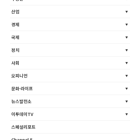
산업
경제
국제
정치
사회
오피니언
문화·라이프
뉴스발전소
이투데이TV
스페셜리포트
Channel 5