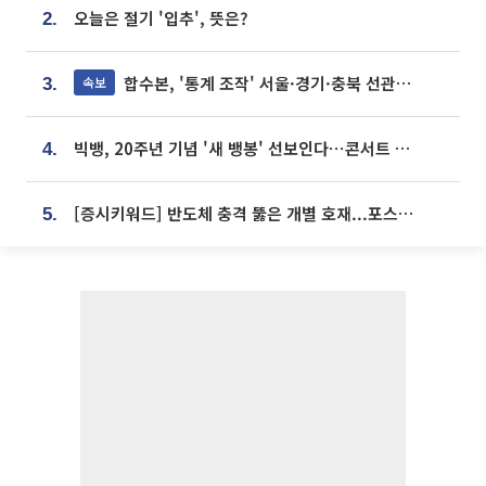
오늘은 절기 '입추', 뜻은?
2.
합수본, '통계 조작' 서울·경기·충북 선관위 등 추가 압수수색
속보
3.
빅뱅, 20주년 기념 '새 뱅봉' 선보인다⋯콘서트 앞두고 팝업 개최
4.
[증시키워드] 반도체 충격 뚫은 개별 호재...포스코퓨처엠·에코프로·한화솔루션 '눈길'
5.