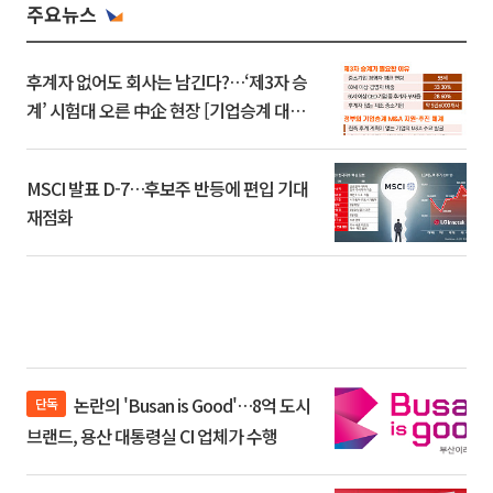
주요뉴스
후계자 없어도 회사는 남긴다?…‘제3자 승
계’ 시험대 오른 中企 현장 [기업승계 대전
환]
MSCI 발표 D-7…후보주 반등에 편입 기대
재점화
논란의 'Busan is Good'…8억 도시
단독
브랜드, 용산 대통령실 CI 업체가 수행