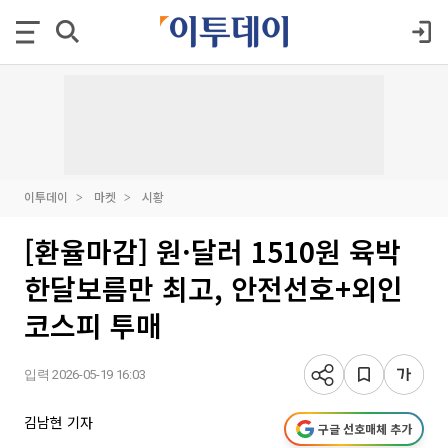
이투데이
마켓
시황
[환율마감] 원·달러 1510원 육박
한달보름만 최고, 안전선호+외인
코스피 투매
입력 2026-05-19 16:03
김남현 기자
구글 선호매체 추가