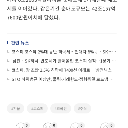
세를 이어갔다. 같은기간 순매도규모는 42조157억
7600만원어치에 달했다.
관련 뉴스
코스피·코스닥 2%대 동반 하락세⋯현대차 8%↓ㆍSK스퀘어 6%↓
‘삼전ㆍSK하닉’ 반도체가 끌어올린 코스피 실적…1분기 연결 영업익 176% 급증
코스피, 장 초반 1.5% 하락해 7400선 아래로⋯‘삼전닉스’ 약세
STO 하위법규 예상안, 풀링·거래한도·정형증권 로드맵 제시
#환율
#코스피
#외국인
#주식
0
0
0
0