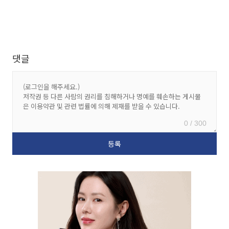
댓글
0 / 300