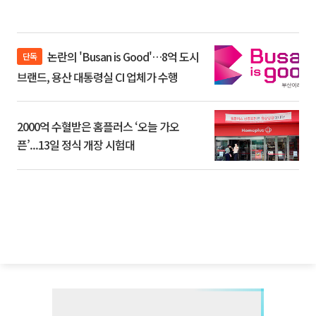
논란의 'Busan is Good'…8억 도시
단독
브랜드, 용산 대통령실 CI 업체가 수행
2000억 수혈받은 홈플러스 ‘오늘 가오
픈’...13일 정식 개장 시험대