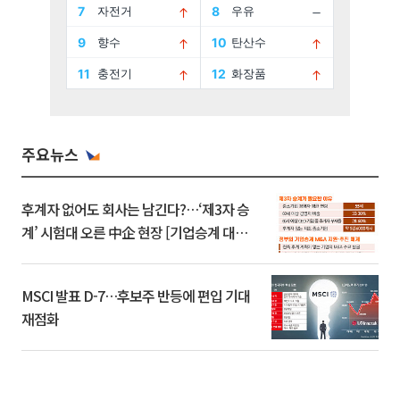
주요뉴스
후계자 없어도 회사는 남긴다?…‘제3자 승
계’ 시험대 오른 中企 현장 [기업승계 대전
환]
MSCI 발표 D-7…후보주 반등에 편입 기대
재점화