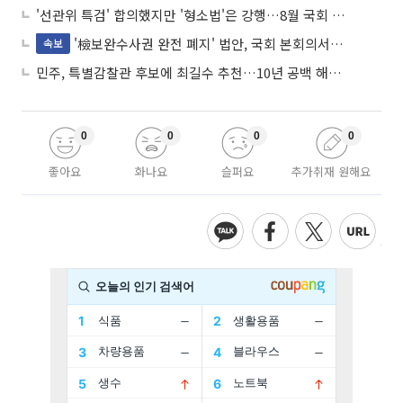
'선관위 특검' 합의했지만 '형소법'은 강행…8월 국회 '입법 2차전' 예고
'檢보완수사권 완전 폐지' 법안, 국회 본회의서 민주당 주도 통과
속보
민주, 특별감찰관 후보에 최길수 추천…10년 공백 해소 속도
0
0
0
0
좋아요
화나요
슬퍼요
추가취재 원해요