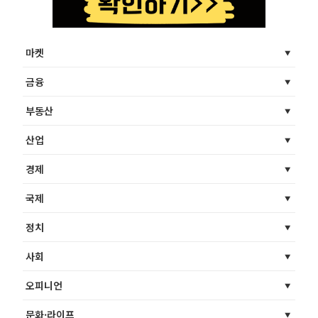
마켓
금융
부동산
산업
경제
국제
정치
사회
오피니언
문화·라이프