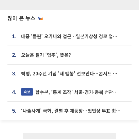
많이 본 뉴스
태풍 '돌핀' 오키나와 접근…일본기상청 경로 업데이트
1.
오늘은 절기 '입추', 뜻은?
2.
빅뱅, 20주년 기념 '새 뱅봉' 선보인다⋯콘서트 앞두고 팝업 개최
3.
합수본, '통계 조작' 서울·경기·충북 선관위 등 추가 압수수색
속보
4.
‘나솔사계’ 국화, 결별 후 재등장⋯첫인상 투표 휩쓸고 ‘인기녀’ 등극
5.