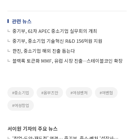
관련 뉴스
중기부, 61차 APEC 중소기업 실무회의 개최
중기부, 중소기업 기술혁신 R&D 156억원 지원
한진, 중소기업 해외 진출 돕는다
블랙록 토큰화 MMF, 유럽 시장 진출∙∙∙스테이블코인 확장
#중소기업
#옴부즈만
#여성벤처
#여벤협
#여성창업
서이원 기자의 주요 뉴스
‘창업-도약-재도전’ 연결… 중기부, 중소·벤처 ‘성장사다리’ 짓는다