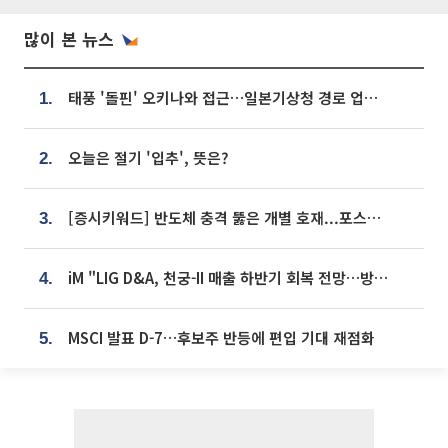
많이 본 뉴스
태풍 '돌핀' 오키나와 접근…일본기상청 경로 업데이트
1.
오늘은 절기 '입추', 뜻은?
2.
[증시키워드] 반도체 충격 뚫은 개별 호재...포스코퓨처엠·에코프로·한화솔루션 '눈길'
3.
iM "LIG D&A, 천궁-II 매출 하반기 회복 전망…방산 톱픽 유지"
4.
MSCI 발표 D-7…후보주 반등에 편입 기대 재점화
5.