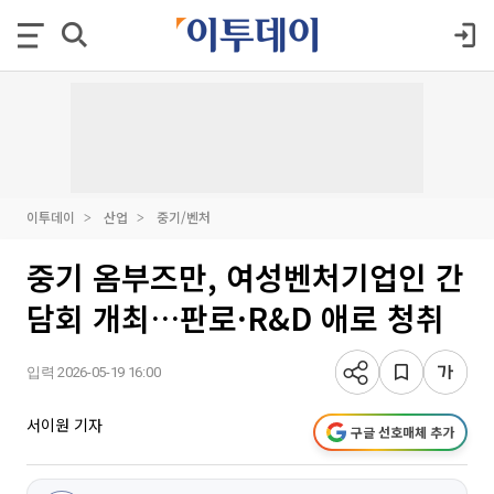
이투데이
산업
중기/벤처
중기 옴부즈만, 여성벤처기업인 간
담회 개최…판로·R&D 애로 청취
입력 2026-05-19 16:00
서이원 기자
구글 선호매체 추가