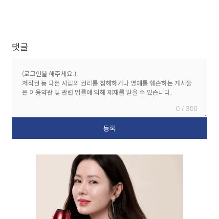
댓글
0 / 300