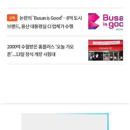
논란의 'Busan is Good'…8억 도시
단독
브랜드, 용산 대통령실 CI 업체가 수행
2000억 수혈받은 홈플러스 ‘오늘 가오
픈’...13일 정식 개장 시험대