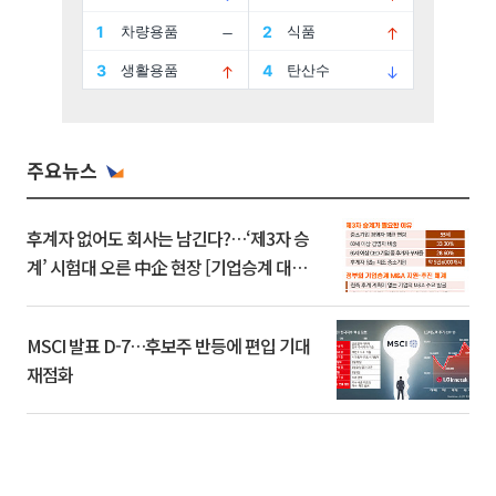
주요뉴스
후계자 없어도 회사는 남긴다?…‘제3자 승
계’ 시험대 오른 中企 현장 [기업승계 대전
환]
MSCI 발표 D-7…후보주 반등에 편입 기대
재점화