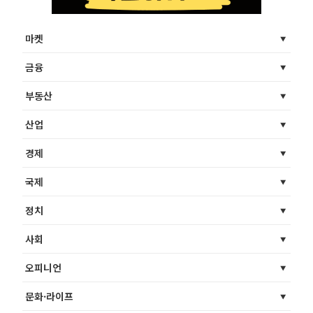
마켓
금융
부동산
산업
경제
국제
정치
사회
오피니언
문화·라이프