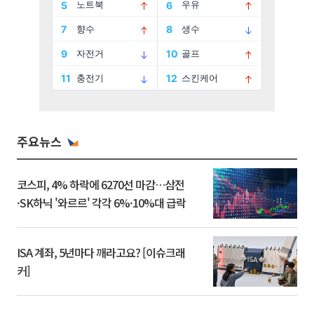
주요뉴스
코스피, 4% 하락에 6270선 마감…삼전
·SK하닉 '와르르' 각각 6%·10%대 급락
ISA 계좌, 5년마다 깨라고요? [이슈크래
커]