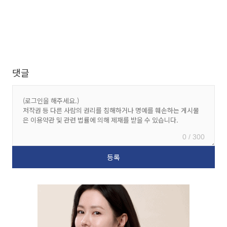
댓글
0 / 300