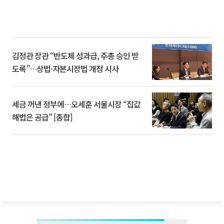
김정관 장관 “반도체 성과급, 주총 승인 받
도록”…상법·자본시장법 개정 시사
세금 꺼낸 정부에…오세훈 서울시장 “집값
해법은 공급” [종합]