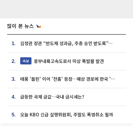
많이 본 뉴스
김정관 장관 “반도체 성과급, 주총 승인 받도록”…상법·자본시장법 개정 시사
1.
중부내륙고속도로서 미상 폭발물 발견
속보
2.
태풍 '돌핀' 이어 '찬홈' 등장…예상 경로에 한국 '한숨'
3.
급등한 국제 금값…국내 금시세는?
4.
오늘 KBO 긴급 실행위원회, 주말도 폭염취소 될까
5.