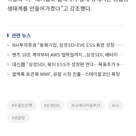
생태계를 만들어가겠다”고 강조했다.
관련 뉴스
NH투자증권 “동화기업, 삼성SDI·EVE ESS 동반 성장…목표가 22% 상향”
벤츠 10조 계약부터 AWS 협력설까지...삼성SDI, 배터리 반등 ‘주도주’ 되나
대신證 “삼성SDI, 북미 ESS가 성장판 연다…목표주가 92만원”
블랙록 토큰화 MMF, 유럽 시장 진출∙∙∙스테이블코인 확장
#수출입은행
#삼성SDI
#LG에너지솔루션
#LG
#공급망