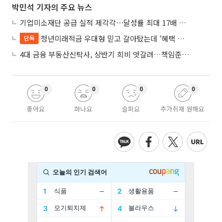
박민석 기자의 주요 뉴스
기업미소재단 공급 실적 제각각⋯달성률 최대 17배 차이
청년미래적금 우대형 믿고 갈아탔는데 ‘혜택 반토막’…심사 오류에 가입자 혼선
단독
4대 금융 부동산신탁사, 상반기 희비 엇갈려…책임준공 손실 반영 시점이 갈랐다
0
0
0
0
좋아요
화나요
슬퍼요
추가취재 원해요