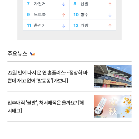
주요뉴스
22일 만에 다시 문 연 홈플러스…정상화 바
쁜데 재고 없어 ‘발동동’[가보니]
입추매직 '불발', 처서매직은 올까요? [해
시태그]