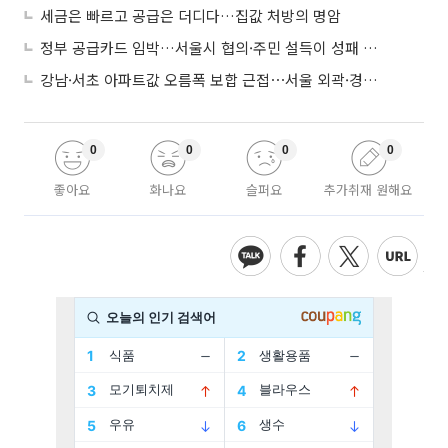
세금은 빠르고 공급은 더디다…집값 처방의 명암
정부 공급카드 임박…서울시 협의·주민 설득이 성패 가른다
강남·서초 아파트값 오름폭 보합 근접⋯서울 외곽·경기 남부 중심 매수세
0
0
0
0
좋아요
화나요
슬퍼요
추가취재 원해요