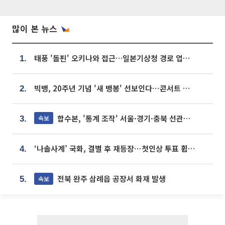
많이 본 뉴스
태풍 '돌핀' 오키나와 접근…일본기상청 경로 업데이트
1.
빅뱅, 20주년 기념 '새 뱅봉' 선보인다⋯콘서트 앞두고 팝업 개최
2.
합수본, '통계 조작' 서울·경기·충북 선관위 등 추가 압수수색
속보
3.
‘나솔사계’ 국화, 결별 후 재등장⋯첫인상 투표 휩쓸고 ‘인기녀’ 등극
4.
전북 완주 삼례읍 공장서 화재 발생
속보
5.