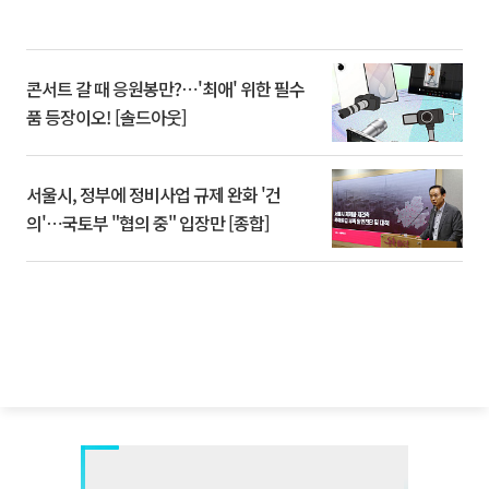
콘서트 갈 때 응원봉만?⋯'최애' 위한 필수
품 등장이오! [솔드아웃]
서울시, 정부에 정비사업 규제 완화 '건
의'⋯국토부 "협의 중" 입장만 [종합]