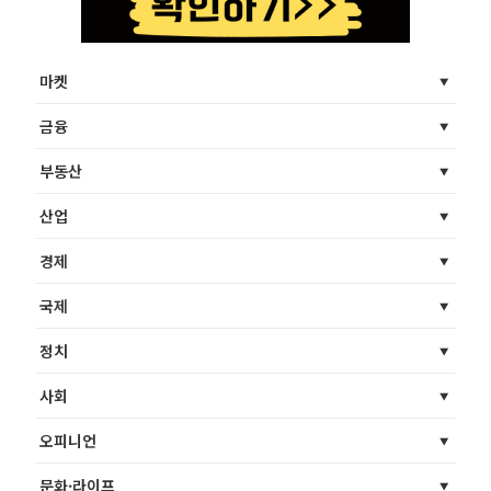
마켓
금융
부동산
산업
경제
국제
정치
사회
오피니언
문화·라이프