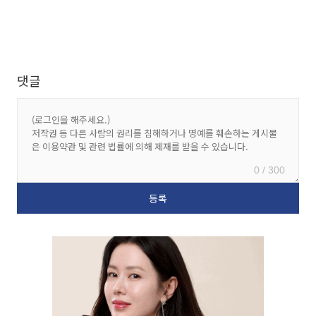
댓글
0 / 300