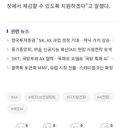
장에서 체감할 수 있도록 지원하겠다”고 말했다.
관련 뉴스
한국투자증권 “SK, AX 사업 성장 기대…하닉 가치 상승이 NAV 견인”
중기중앙회, 中企 인공지능 확산(AX) 현장 지원전략 모색
SKT, 국방부와 AX 협력…독파모 모델로 '국방 특화 AI' 만든다
블랙록 토큰화 MMF, 유럽 시장 진출∙∙∙스테이블코인 확장
#AX
#제조DX컨설팅팀
#디지털전환
#AI전환
#제조AI
0
0
0
0