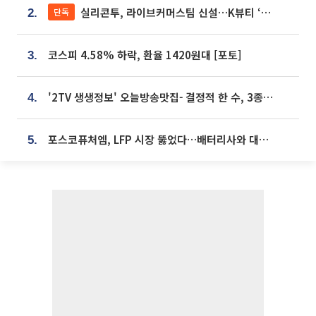
실리콘투, 라이브커머스팀 신설…K뷰티 ‘글로벌 판매망’ 확대[K뷰티 라방戰]
단독
2.
코스피 4.58% 하락, 환율 1420원대 [포토]
3.
'2TV 생생정보' 오늘방송맛집- 결정적 한 수, 3종 메밀면! 메밀 소바 맛집 '의○○○○'
4.
포스코퓨처엠, LFP 시장 뚫었다…배터리사와 대규모 장기 공급 합의
5.