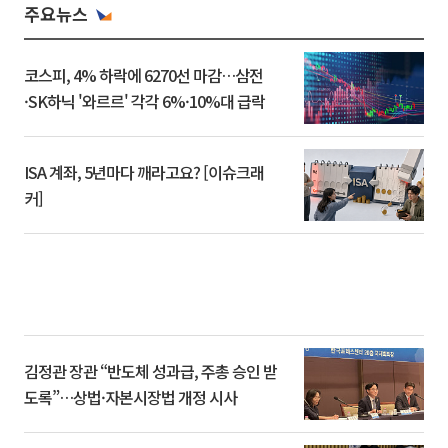
주요뉴스
코스피, 4% 하락에 6270선 마감…삼전
·SK하닉 '와르르' 각각 6%·10%대 급락
ISA 계좌, 5년마다 깨라고요? [이슈크래
커]
김정관 장관 “반도체 성과급, 주총 승인 받
도록”…상법·자본시장법 개정 시사