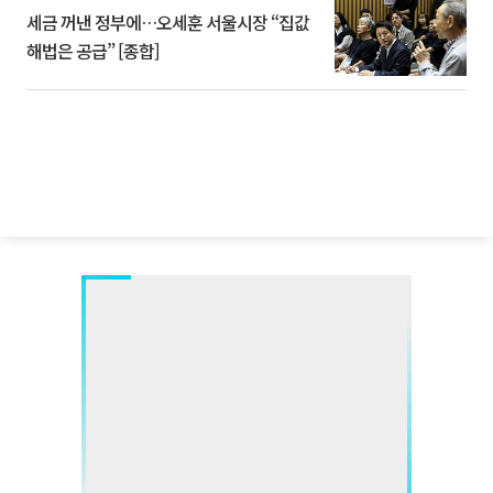
세금 꺼낸 정부에…오세훈 서울시장 “집값
해법은 공급” [종합]