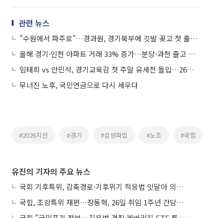
관련 뉴스
"수원에서 파주로"…경과원, 경기북부에 깃발 꽂고 첫 출근은 봉사활동이었다
올해 경기·인천 아파트 거래 33% 증가…분당·과천 줄고 구리·동탄 늘었다
임태희 vs 안민석, 경기교육감 첫 주말 유세전 돌입…26일 SBS 토론서 진검승부
무너진 노후, 국민연금으로 다시 세우다
#2026지선
#경기
#삼성파업
#노조
#국힘
유진의 기자의 주요 뉴스
국회 기후특위, 감축경로·기후위기 적응법 잇달아 의결…폭염 피해엔 ‘기후보험’
국힘, 조강특위 재편…장동혁, 26일 취임 1주년 간담회서 ‘당 운영안’ 발표
국힘 "국민포기 정부…김용범 경질·레버리지 ETF 특검해야"