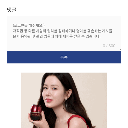
댓글
0 / 300