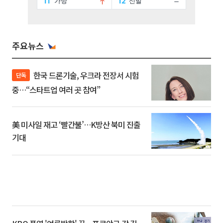
주요뉴스
한국 드론기술, 우크라 전장서 시험
단독
중…“스타트업 여러 곳 참여”
美 미사일 재고 ‘빨간불’…K방산 북미 진출
기대