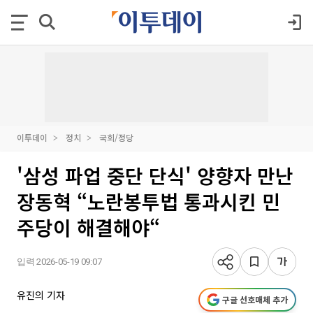
이투데이
정치
국회/정당
'삼성 파업 중단 단식' 양향자 만난
장동혁 “노란봉투법 통과시킨 민
주당이 해결해야“
입력 2026-05-19 09:07
유진의 기자
구글 선호매체 추가