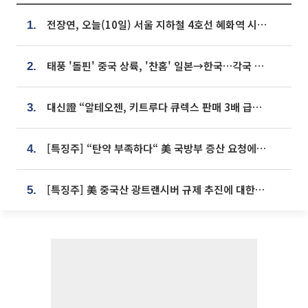
전장연, 오늘(10일) 서울 지하철 4호선 혜화역 시위…1호선 용산역 무정차
1.
태풍 '돌핀' 중국 상륙, '찬홈' 일본→한국…각국 기상청 예상 경로는?
2.
대신證 “알테오젠, 키트루다 큐렉스 판매 3배 급증…목표가 41만원 상향”
3.
[특징주] “탄약 부족하다“ 美 국방부 증산 요청에⋯국내 방산주 급등세
4.
[특징주] 美 중국산 광트랜시버 규제 추진에 대한광통신 등 광통신株 강세
5.