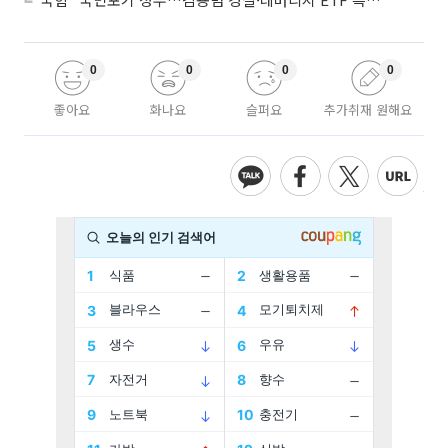
0
0
0
0
좋아요
화나요
슬퍼요
추가취재 원해요