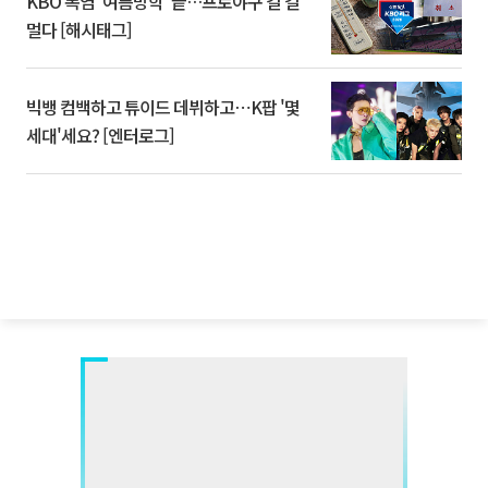
KBO 폭염 '여름방학' 끝…프로야구 갈 길
멀다 [해시태그]
빅뱅 컴백하고 튜이드 데뷔하고⋯K팝 '몇
세대'세요? [엔터로그]