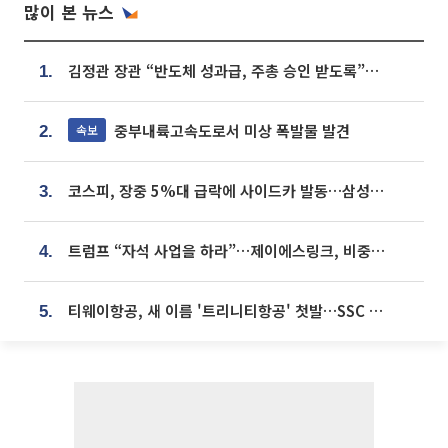
많이 본 뉴스
김정관 장관 “반도체 성과급, 주총 승인 받도록”…상법·자본시장법 개정 시사
1.
중부내륙고속도로서 미상 폭발물 발견
속보
2.
코스피, 장중 5%대 급락에 사이드카 발동…삼성·SK 동반 폭락
3.
트럼프 “자석 사업을 하라”…제이에스링크, 비중국 영구자석 공급망 구축 속도
4.
티웨이항공, 새 이름 '트리니티항공' 첫발…SSC 전략 본격화
5.