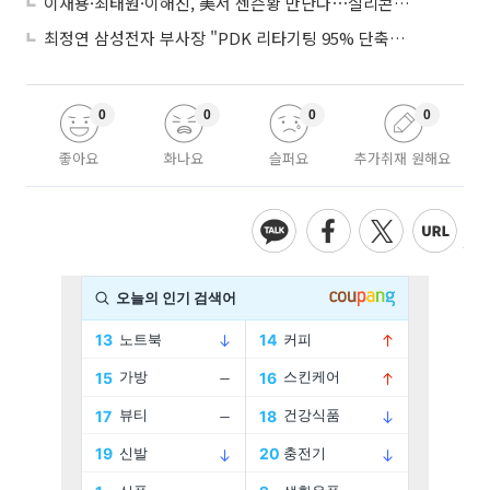
이재용·최태원·이해진, 美서 젠슨황 만난다⋯실리콘밸리 집결하는 AI리더
최정연 삼성전자 부사장 "PDK 리타기팅 95% 단축…에이전트 AI 시범 활용"
0
0
0
0
좋아요
화나요
슬퍼요
추가취재 원해요