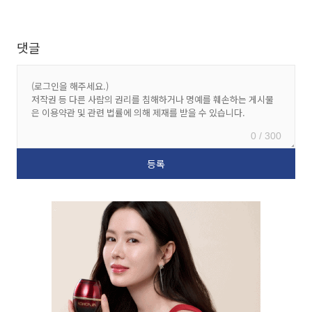
댓글
0 / 300