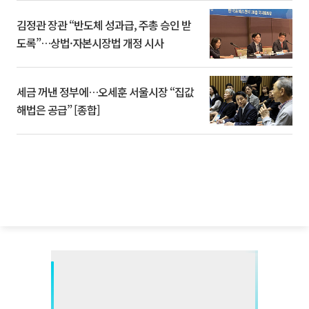
김정관 장관 “반도체 성과급, 주총 승인 받
도록”…상법·자본시장법 개정 시사
세금 꺼낸 정부에…오세훈 서울시장 “집값
해법은 공급” [종합]