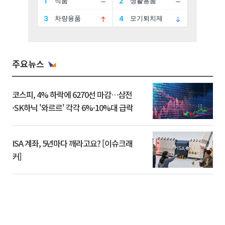
주요뉴스
코스피, 4% 하락에 6270선 마감…삼전
·SK하닉 '와르르' 각각 6%·10%대 급락
ISA 계좌, 5년마다 깨라고요? [이슈크래
커]