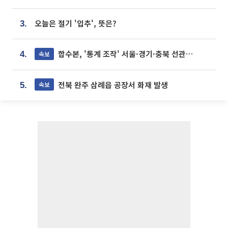
오늘은 절기 '입추', 뜻은?
3.
합수본, '통계 조작' 서울·경기·충북 선관위 등 추가 압수수색
속보
4.
전북 완주 삼례읍 공장서 화재 발생
속보
5.