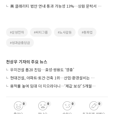
美 클래리티 법안 연내 통과 가능성 13%…상원 문턱서 제동
#삼성전자
#씨티그룹
#노사갈등
#총파업
#성과급충당금
천상우 기자의 주요 뉴스
우미건설 톱20 진입…효성·쌍용도 ‘껑충’
현대건설, 아파트·토건·건축 1위…산업·환경설비는 삼성E&A
용적률 높여 임대 더 지으라더니…‘제값 보상’ 5개월째 국회에 발목
0
0
0
0
좋아요
화나요
슬퍼요
추가취재 원해요