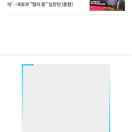
의'⋯국토부 "협의 중" 입장만 [종합]