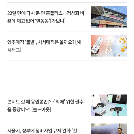
22일 만에 다시 문 연 홈플러스…정상화 바
쁜데 재고 없어 ‘발동동’[가보니]
입추매직 '불발', 처서매직은 올까요? [해
시태그]
콘서트 갈 때 응원봉만?⋯'최애' 위한 필수
품 등장이오! [솔드아웃]
서울시, 정부에 정비사업 규제 완화 '건