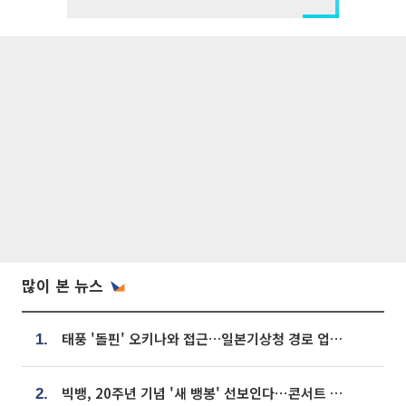
많이 본 뉴스
태풍 '돌핀' 오키나와 접근…일본기상청 경로 업데이트
1.
빅뱅, 20주년 기념 '새 뱅봉' 선보인다⋯콘서트 앞두고 팝업 개최
2.