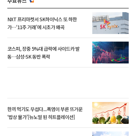
주요뉴스
NXT 프리마켓서 SK하이닉스 또 하한
가⋯‘11주 거래’에 시초가 왜곡
코스피, 장중 5%대 급락에 사이드카 발
동…삼성·SK 동반 폭락
한끼 먹기도 무섭다...폭염이 부른 뜨거운
‘밥상 물가’[뉴노멀 된 히트플레이션]