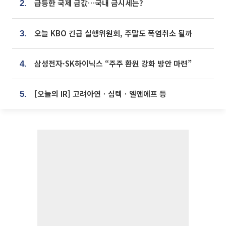
급등한 국제 금값…국내 금시세는?
2.
오늘 KBO 긴급 실행위원회, 주말도 폭염취소 될까
3.
삼성전자·SK하이닉스 “주주 환원 강화 방안 마련”
4.
[오늘의 IR] 고려아연ㆍ심텍ㆍ엘앤에프 등
5.