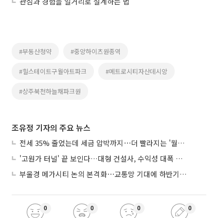
관심과 경험을 일거리로 설계하는 법
#부동산청약
#중앙하이츠원종역
#힐스테이트구월아트파크
#메트로시티자산데시앙
#상주북천하늘채파크원
조유정 기자의 주요 뉴스
전세 35% 줄었는데 세금 압박까지⋯더 빨라지는 '월세화'
'고원가 터널' 끝 보인다…대형 건설사, 수익성 대폭 개선
부울경 메가시티 논의 본격화⋯교통망 기대에 하반기 분양시장 '주목'
0
0
0
0