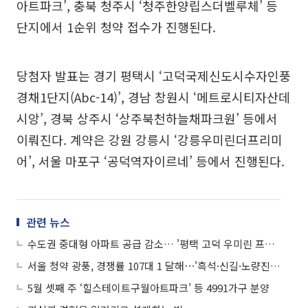
아트파크’, 충북 청주시 ‘청주한양립스더벨루체’ 등
단지에서 1순위 청약 접수가 진행된다.
당첨자 발표는 경기 평택시 ‘고덕국제신도시수자인풍
경채1단지(Abc-14)’, 경남 창원시 ‘메트로시티자산데
시앙’, 경북 상주시 ‘상주북천하늘채파크원’ 등에서
이뤄진다. 계약은 강원 강릉시 ‘강릉우미린더프리미
어’, 서울 마포구 ‘공덕역자이르네’ 등에서 진행된다.
관련 뉴스
수도권 중대형 아파트 공급 감소… '평택 고덕 우미린 프레스티지' 6월 분양 예정
서울 청약 광풍, 경쟁률 107대 1 달해⋯'흑석·신길·노량진' 상반기 분양 가세
5월 셋째 주 ‘힐스테이트구월아트파크’ 등 4991가구 분양