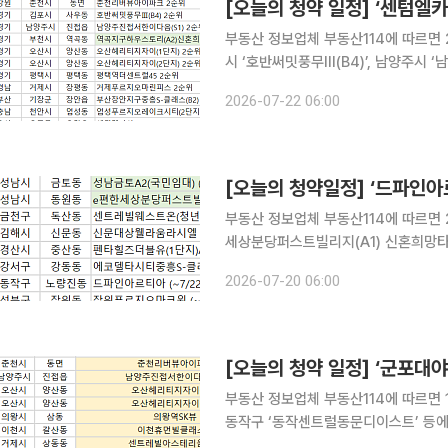
[오늘의 청약 일정] ‘센텀엘카
부동산 정보업체 부동산114에 따르면 
시 ‘호반써밋풍무Ⅲ(B4)’, 남양주시 
신혼희망타운’, 오산시 ‘오산헤리티지자이
2026-07-22 06:00
푸르지오마린피스’, 부산 기장군 ‘부
[오늘의 청약일정] ‘드파인아
부동산 정보업체 부동산114에 따르면 2
세상분당퍼스트빌리지(A1) 신혼희망타운’ 등이 청약 접
트레빌웨스트온(청년안심주택)’에서 진행된다. 경남 김해시 ‘신문대상웰라움라시
2026-07-20 06:00
‘펜타힐즈더블유(1단지)A2-1’, 부산 
[오늘의 청약 일정] ‘군포대야
부동산 정보업체 부동산114에 따르면 1
동작구 ‘동작센트럴동문디이스트’ 등에서 청약 접수를 받는다
경기 남양주시 ‘남양주진접서한이다음(S1)