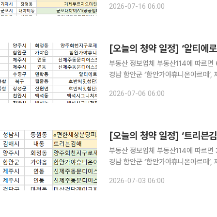
2026-07-16 06:00
뷰’, 이천시 ‘이천휴먼빌클래스원’, 경
[오늘의 청약 일정] ‘알티에로
부동산 정보업체 부동산114에 따르면 
경남 함안군 ‘함안가야휴니온아르떼’, 
위 청약 접수를 받는다. 부산 수영구 ‘알티에로광안’, 전남광주통합 북구 ‘호반써밋첨단3지구(A7)’,
2026-07-06 06:00
장성군 ‘호반써밋첨단3지구(A8)’, 충남
[오늘의 청약 일정] ‘트리븐김
부동산 정보업체 부동산114에 따르면 
경남 함안군 ‘함안가야휴니온아르떼’, 
청약 접수를 받는다. 당첨자 발표는 인천 검단구 ‘더샵검단레이크파크(AB23)’에서 진행된다. 경기
2026-07-03 06:00
성남시 ‘e편한세상분당퍼스트빌리지(A