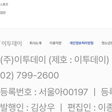
스포츠
일반
회사소개
이용약관
개인정보처리방침
청소년
(주)이투데이 (제호 : 이투데이
02) 799-2600
등록번호 : 서울아00197 ㅣ 등록일
발행인 : 김상우 ㅣ 편집인 : 