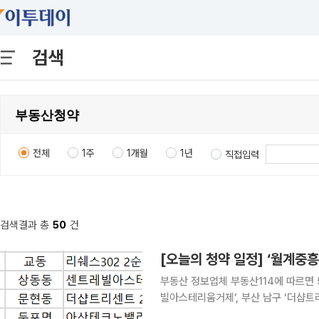
검색
전체
1주
1개월
1년
직접입력
검색결과 총
50
건
[오늘의 청약 일정] ‘월계중
부동산 정보업체 부동산114에 따르면 5
빌아스테리움거제’, 부산 남구 ‘더샵트리
순위 청약 접수를