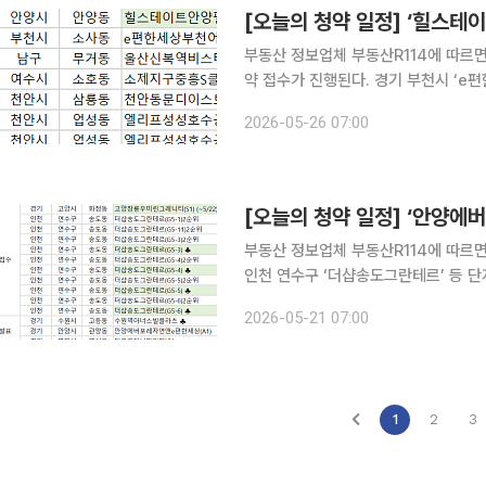
[오늘의 청약 일정] ‘힐스테
부동산 정보업체 부동산R114에 따르
약 접수가 진행된다. 경기 부천시 ‘e편한세상부천어반스퀘어’, 울산 남구 ‘울산신복역비스타메트로’,
전남 여수시 ‘소제지구중흥S클래스우미린
2026-05-26 07:00
성성호수공원(1·2BL)’ 등에서는 당첨
[오늘의 청약 일정] ‘안양에
부동산 정보업체 부동산R114에 따르면
인천 연수구 ‘더샵송도그란테르’ 등 단지에서 청약 접수가
원역아너스빌플라츠’, 안양시 ‘안양에버
2026-05-21 07:00
등에서 이뤄진다.
1
2
3