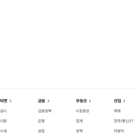
마켓
금융
부동산
산업
공시
금융정책
시장동향
재계
시황
은행
업계
전자/통신/IT
시세
보험
정책
자동차