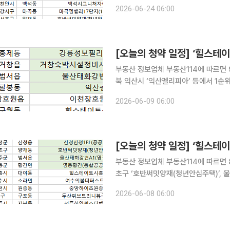
2순위 청약 접수를 받는다. 당첨자 발표는 서울 서초구 ‘호반써밋양재(청년안심주택)’, 전남 장성군
2026-06-24 06:00
‘호반써밋첨단3지구(A8)’, 충남 천안
[오늘의 청약 일정] ‘힐스테
부동산 정보업체 부동산114에 따르면 
북 익산시 ‘익산펠리피아’ 등에서 1순
A1(통합공공임대)’, 울산 울주군 ‘울산태화
2026-06-09 06:00
는 경기 이천시 ‘이천장호원B2(통합공
[오늘의 청약 일정] ‘힐스테
부동산 정보업체 부동산114에 따르면 8
초구 ‘호반써밋양재(청년안심주택)’, 울
간(통합공공임대)’ 등이 청약 접수를 받는다. 당첨자 발표는 경기 시흥시 ‘힐스테이트
2026-06-08 06:00
전남 여수시 ‘여수의봄더퍼스트(민간임