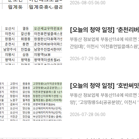
2026-08-05 06:00
[오늘의 청약 일정] ‘춘천리
부동산 정보업체 부동산114에 따르면
간임대)’, 이천시 ‘이천휴먼빌클래스원
다. 당첨자 발표는 강원 춘천시 ‘춘천리버뷰아이파크’, 경기 남양주시 ‘남양주진접서한이다음(S1)’,
2026-07-29 06:00
의왕시 ‘의왕역SK뷰’, 평택시 ‘평택역
[오늘의 청약 일정] ‘호반써
부동산 정보업체 부동산114에 따르면 
양)’, ‘고양창릉S4(공공분양)’, 이천
서울 노원구 ‘월계중흥S-클래스리비에르’ 등이 청약 접수
2026-07-28 06:00
반써밋풍무Ⅲ(B4)’, 오산시 ‘오산헤리