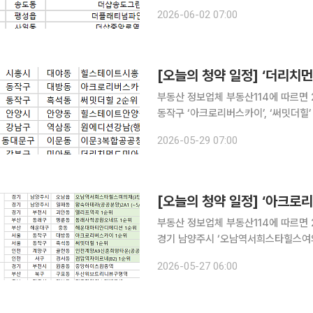
자 발표는 인천 연수구 ‘더샵송도그란테르
2026-06-02 07:00
(G5-6)’ 등에서 진행된다. 경
[오늘의 청약 일정] ‘더리치
부동산 정보업체 부동산114에 따르면 
동작구 ‘아크로리버스카이’, ‘써밋더힐’ 등 단지
안양시 ‘힐스테이트안양펠루스’, 서울 
2026-05-29 07:00
공청사(행복주택)’ 등에서 진행된다. 
[오늘의 청약 일정] ‘아크로리
부동산 정보업체 부동산114에 따르면 2
경기 남양주시 ‘오남역서희스타힐스여의재
원오네뜨’, 해운대구 ‘해운대마티안디에디
2026-05-27 06:00
약 접수가 진행된다. 당첨자 발