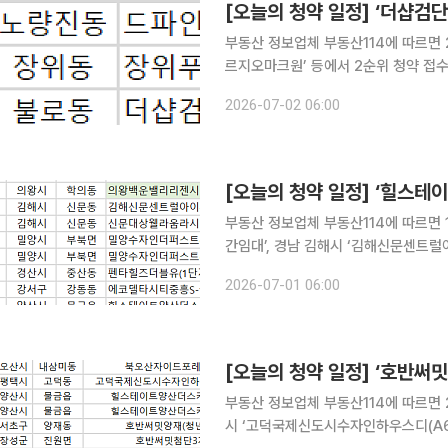
[오늘의 청약 일정] ‘더샵검
부동산 정보업체 부동산114에 따르면 
르지오마크원’ 등에서 2순위 청약 접수를 받는다. 당첨자 발표는 인천 검단
(AB22)’에서 진행된다.
2026-07-02 06:00
[오늘의 청약 일정] ‘힐스테
부동산 정보업체 부동산114에 따르면 
간임대’, 경남 김해시 ‘김해신문센트럴아
인더퍼스트(1·2단지)’, 경북 경산시 
2026-07-01 06:00
S-클래스리버시티(2BL)’ 등에서 청약
[오늘의 청약 일정] ‘호반써밋
부동산 정보업체 부동산114에 따르면 2
시 ‘고덕국제신도시수자인하우스디(A67)