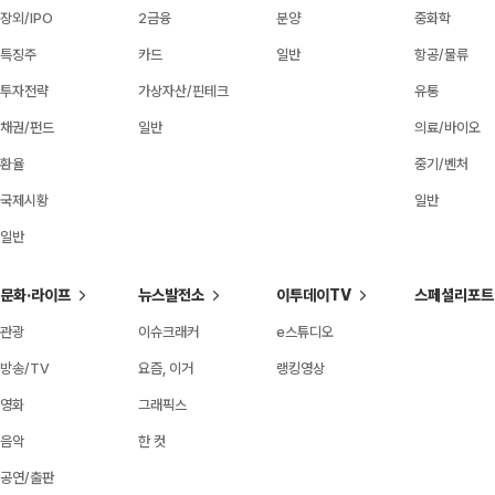
장외/IPO
2금융
분양
중화학
특징주
카드
일반
항공/물류
투자전략
가상자산/핀테크
유통
채권/펀드
일반
의료/바이오
환율
중기/벤처
국제시황
일반
일반
문화·라이프
뉴스발전소
이투데이TV
스페셜리포트
관광
이슈크래커
e스튜디오
방송/TV
요즘, 이거
랭킹영상
영화
그래픽스
음악
한 컷
공연/출판