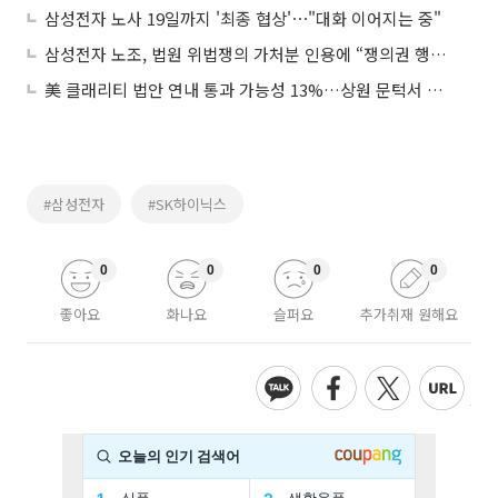
삼성전자 노사 19일까지 '최종 협상'⋯"대화 이어지는 중"
삼성전자 노조, 법원 위법쟁의 가처분 인용에 “쟁의권 행사에 제약 없어”
美 클래리티 법안 연내 통과 가능성 13%…상원 문턱서 제동
#삼성전자
#SK하이닉스
0
0
0
0
좋아요
화나요
슬퍼요
추가취재 원해요