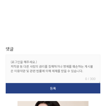
댓글
0 / 300