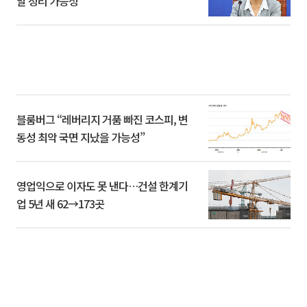
말 정리 가능성”
블룸버그 “레버리지 거품 빠진 코스피, 변
동성 최악 국면 지났을 가능성”
영업익으로 이자도 못 낸다…건설 한계기
업 5년 새 62→173곳