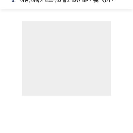
이란, 미국에 호르무즈 합의 조건 제시…美 “경기 아직 안 끝나” [종합]
5.