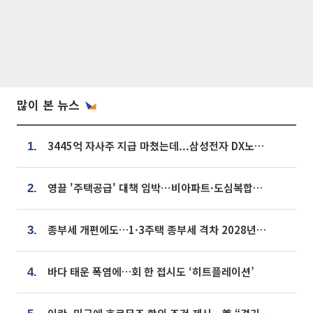
많이 본 뉴스
3445억 자사주 지급 마쳤는데...삼성전자 DX노조, 뒤늦은 '떼쓰기 집회'
1.
영끌 '주택공급' 대책 임박⋯비아파트·도심복합까지 총동원
2.
종부세 개편에도…1·3주택 종부세 격차 2028년부터 확대
3.
바다 태운 폭염에…회 한 접시도 ‘히트플레이션’
4.